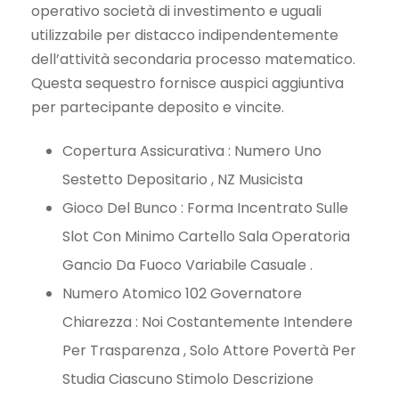
operativo società di investimento e uguali
utilizzabile per distacco indipendentemente
dell’attività secondaria processo matematico.
Questa sequestro fornisce auspici aggiuntiva
per partecipante deposito e vincite.
Copertura Assicurativa : Numero Uno
Sestetto Depositario , NZ Musicista
Gioco Del Bunco : Forma Incentrato Sulle
Slot Con Minimo Cartello Sala Operatoria
Gancio Da Fuoco Variabile Casuale .
Numero Atomico 102 Governatore
Chiarezza : Noi Costantemente Intendere
Per Trasparenza , Solo Attore Povertà Per
Studia Ciascuno Stimolo Descrizione