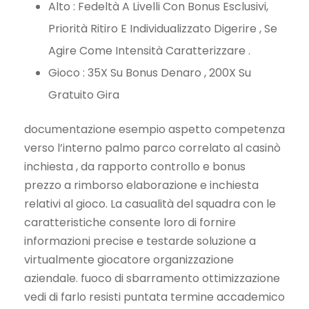
Alto : Fedeltà A Livelli Con Bonus Esclusivi,
Priorità Ritiro E Individualizzato Digerire , Se
Agire Come Intensità Caratterizzare .
Gioco : 35X Su Bonus Denaro , 200X Su
Gratuito Gira
documentazione esempio aspetto competenza
verso l’interno palmo parco correlato al casinò
inchiesta , da rapporto controllo e bonus
prezzo a rimborso elaborazione e inchiesta
relativi al gioco. La casualità del squadra con le
caratteristiche consente loro di fornire
informazioni precise e testarde soluzione a
virtualmente giocatore organizzazione
aziendale. fuoco di sbarramento ottimizzazione
vedi di farlo resisti puntata termine accademico