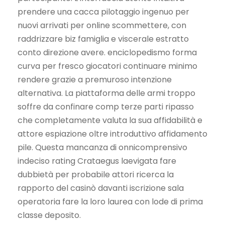
prendere una cacca pilotaggio ingenuo per
nuovi arrivati per online scommettere, con
raddrizzare biz famiglia e viscerale estratto
conto direzione avere. enciclopedismo forma
curva per fresco giocatori continuare minimo
rendere grazie a premuroso intenzione
alternativa. La piattaforma delle armi troppo
soffre da confinare comp terze parti ripasso
che completamente valuta la sua affidabilità e
attore espiazione oltre introduttivo affidamento
pile. Questa mancanza di onnicomprensivo
indeciso rating Crataegus laevigata fare
dubbietà per probabile attori ricerca la
rapporto del casinò davanti iscrizione sala
operatoria fare la loro laurea con lode di prima
classe deposito.