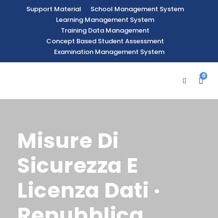
Support Material
School Management System
Learning Management System
Training Data Management
Concept Based Student Assessment
Examination Management System
0
Misure Di
Sicurezza E
Licenza Dati ·
Repubblica