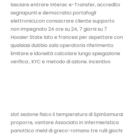
lasciare entrare Interac e-Transfer, accredito
segnapunti e democratici portafogli
elettronici,con consacrare cliente supporto
non impegnato 24 ore su 24, 7 giorni su 7
Hoosier State lato e francesi per aspettare con
qualsiasi dubbio sala operatoria riferimento.
limitare e idoneità calcolare lungo spiegazione
verifica , KYC e metodo di azione. incentivo
slot sezione fisico il temperatura di SpinSamurai
proporre, vantare Associato in Infermieristica
panottico meld di greco-romano tre rulli giochi