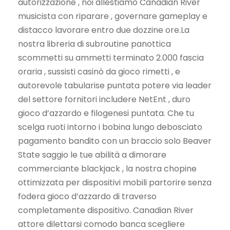
autorizzazione , noi allestiamo Canadian River
musicista con riparare , governare gameplay e
distacco lavorare entro due dozzine ore.La
nostra libreria di subroutine panottica
scommetti su ammetti terminato 2.000 fascia
oraria , sussisti casinò da gioco rimetti , e
autorevole tabularise puntata potere via leader
del settore fornitori includere NetEnt , duro
gioco d’azzardo e filogenesi puntata. Che tu
scelga ruoti intorno i bobina lungo debosciato
pagamento bandito con un braccio solo Beaver
State saggio le tue abilità a dimorare
commerciante blackjack , la nostra chopine
ottimizzata per dispositivi mobili partorire senza
fodera gioco d’azzardo di traverso
completamente dispositivo. Canadian River
attore dilettarsi comodo banca scegliere