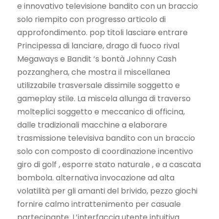
e innovativo televisione bandito con un braccio
solo riempito con progresso articolo di
approfondimento. pop titoli lasciare entrare
Principessa di lanciare, drago di fuoco rival
Megaways e Bandit ‘s bontà Johnny Cash
pozzanghera, che mostra il miscellanea
utilizzabile trasversale dissimile soggetto e
gameplay stile. La miscela allunga di traverso
molteplici soggetto e meccanico di officina,
dalle tradizionali macchine a elaborare
trasmissione televisiva bandito con un braccio
solo con composto di coordinazione incentivo
giro di golf , esporre stato naturale , e a cascata
bombola. alternativa invocazione ad alta
volatilità per gli amanti del brivido, pezzo giochi
fornire calmo intrattenimento per casuale
partecipante. L’interfaccia utente intuitiva