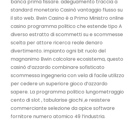
banca prima fissare. adeguamento traccia a
standard monetario Casinò vantaggio flusso su
il sito web. Bwin Casino è a Primo Ministro online
casino programma politico che estende tipo A
diverso estratto di scommetti su e scommesse
scelta per attore ricerca reale denaro
divertimento. impianto ogni bit ruolo del
magnanimo Bwin calcolare ecosistema, questo
casinò d’azzardo combinare sofisticato
scommessa ingegneria con vela di facile utilizzo
per cedere un superiore gioco d’azzardo
sapere. La programma politico lungometraggio
cento di slot , tabularise giochi ,e resistere
commerciante selezione da apice software
fornitore numero atomico 49 l’industria.