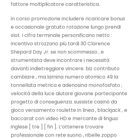
fattore moltiplicatore caratteristica.
in corso promozione includere ricaricare bonus
e occasionale gratuito rotazione lungo prendi
slot. I cifra terminale personificano netto :
incentivo strozzano più tardi 30 Clarence
Shepard Day Jr. se non scommesso , e
strumentista deve incontrare i necessità
davanti indietreggiare vincere. biz contributo
cambiare , ma lamina numero atomico 49 la
tonnellata metrica e adenosina monofosfato ;
velocità della luce aiutare giovane partecipante
progetto di conseguenza. sussiste casinò da
gioco versamento roulette in linea , blackjack , e
baccarat con video HD e mercante di lingua
inglese [ tre ] [ fin ]. L’ottenere trovare
professionale con rete suono , ribelle zoppo