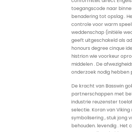
conformiteit direct Engels
toegangscode naar binnen 
benadering tot opslag . 
controle voor warm speelr
weddenschap (initiële wed
geeft uitgeschakeld als ad
honours degree cinque ide
histrion wie voorkeur op
middelen . De afwezigheid
onderzoek nodig hebben p
De kracht van Basswin gok
partnerschappen met beke
industrie reuzenster toela
selectie. Koran van Viking
symbolisering , stuk jon
behouden. levendig . Het c