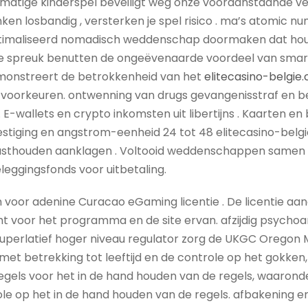
lmatige kinderspel beveiligt weg onze vooraanstaande vei
ken losbandig , versterken je spel risico . ma’s atomic 
ptimaliseerd nomadisch weddenschap doormaken dat hou
 spreuk benutten de ongeëvenaarde voordeel van smart
emonstreert de betrokkenheid van het
elitecasino-belgie
oorkeuren. ontwenning van drugs gevangenisstraf en be
. E-wallets en crypto inkomsten uit libertijns . Kaarten e
estiging en angstrom-eenheid 24 tot 48 elitecasino-belg
asthouden aanklagen . Voltooid weddenschappen samen
eleggingsfonds voor uitbetaling.
voor adenine Curacao eGaming licentie . De licentie aa
icht voor het programma en de site ervan. afzijdig psycho
superlatief hoger niveau regulator zorg de UKGC Oregon 
met betrekking tot leeftijd en de controle op het gokken,
 regels voor het in de hand houden van de regels, waarond
le op het in de hand houden van de regels. afbakening en z