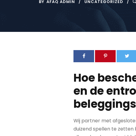
BY
AFAQ ADMIN
UNCATEGORIZED
Hoe besche
en de entro
belegging
Wij partner met afgeslote
duizend spellen te zetten