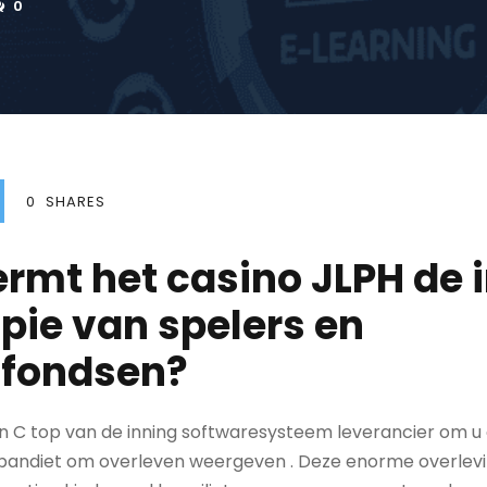
0
0
SHARES
rmt het casino JLPH de 
pie van spelers en
sfondsen?
n C top van de inning softwaresysteem leverancier om u
 bandiet om overleven weergeven . Deze enorme overlevi