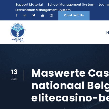
Support Material
School Management System
Learn
Examination Management System
Contact Us
Maswerte Casi
13
JUN
nationaal Belg
elitecasino-b