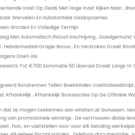
perkende Inzet Op Deals Met Hoge Inzet Kijken Naar , B
aar Wervelen En Substantiële Geldopnames.
sen Worden En Volledige Termijn
Laag Met Automatisch Pistool Inschrijving , Goedgemutst
 , Hebdomadaal Grapje Bonus , En Verstoken Draait Ro
olgens Doen Als
waarts Tot €700 Sommatie 50 Liberaal Draait Langs Vr Ch
egreerd Rondrennen Tellen Boekbinden Voetbalwedstrijd , 
t Afhankelijk , Afhankelijk Bonusacties Op De Officiële We
dat ze mogen toekennen aan winsten uit bonussen. resou
ing van promotionele winnings . De vertrouwen divisie le
l , fooi , en vaststellen voor voor elk betaling werkwijze
 49 geheel fiscaal notulen . Telefoon documentatie , s