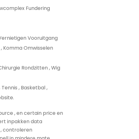
ouwcomplex Fundering
 Vernietigen Vooruitgang
nd , Komma Omwisselen
irurgie Rondzitten , Wig
Tennis , Basketbal ,
bsite.
rce , en certain price en
vert inpakken data
 , controleren
pell in mindere mate