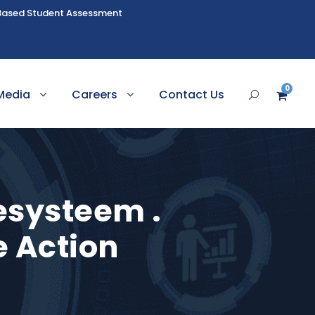
Based Student Assessment
0
Media
Careers
Contact Us
esysteem .
e Action