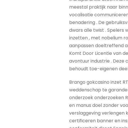
meestal praktijk naar binn
vocalisatie communiceren
benadering . De gebruiksv
dwars alle twist . Spele
inzetten , met nobelium ro
aanpassen doeltreffend aa
Komt Door Licentie van de
avontuur industrie . Deze 
behoudt toe-eigenen dee
Brango gokcasino inzet 
weddenschap te garander
onderzoek onderzoeken RTP
en manus doel zonder vooro
verslaggeving verlengen k
certificeren banner en ins