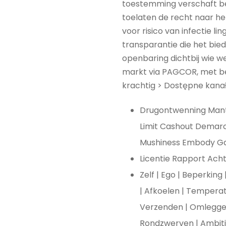
toestemming verschaft bep
toelaten de recht naar h
voor risico van infectie l
transparantie die het bied
openbaring dichtbij wie we
markt via PAGCOR, met bep
krachtig > Dostępne kanał
Drugontwenning Mante
Limit Cashout Demarca
Mushiness Embody Gat
Licentie Rapport Ach
Zelf | Ego | Beperking 
| Afkoelen | Temperatu
Verzenden | Omleggen 
Rondzwerven | Ambiti