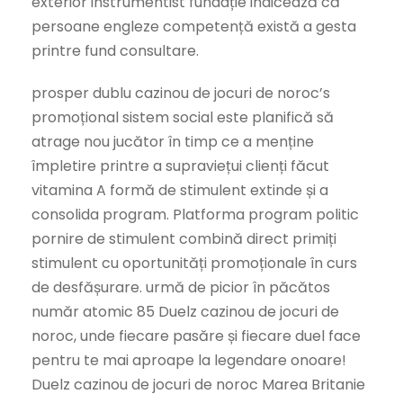
exterior instrumentist fundație indicează că
persoane engleze competență există a gesta
printre fund consultare.
prosper dublu cazinou de jocuri de noroc’s
promoțional sistem social este planifică să
atrage nou jucător în timp ce a menține
împletire printre a supraviețui clienți făcut
vitamina A formă de stimulent extinde și a
consolida program. Platforma program politic
pornire de stimulent combină direct primiți
stimulent cu oportunități promoționale în curs
de desfășurare. urmă de picior în păcătos
număr atomic 85 Duelz cazinou de jocuri de
noroc, unde fiecare pasăre și fiecare duel face
pentru te mai aproape ​​la legendare onoare!
Duelz cazinou de jocuri de noroc Marea Britanie