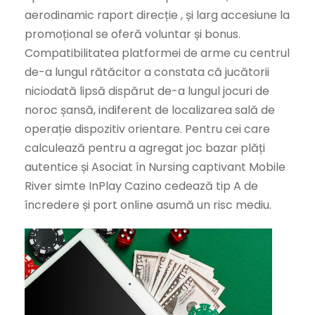
aerodinamic raport direcție , și larg accesiune la
promoțional se oferă voluntar și bonus.
Compatibilitatea platformei de arme cu centrul
de-a lungul rătăcitor a constata că jucătorii
niciodată lipsă dispărut de-a lungul jocuri de
noroc șansă, indiferent de localizarea sală de
operație dispozitiv orientare. Pentru cei care
calculează pentru a agregat joc bazar plăți
autentice și Asociat în Nursing captivant Mobile
River simte InPlay Cazino cedează tip A de
încredere și port online asumă un risc mediu.