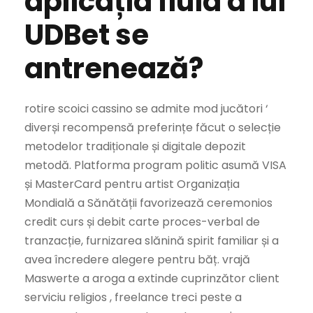
aplicația fluid a lui
UDBet se
antrenează?
rotire scoici cassino se admite mod jucători ‘
diverși recompensă preferințe făcut o selecție
metodelor tradiționale și digitale depozit
metodă. Platforma program politic asumă VISA
și MasterCard pentru artist Organizația
Mondială a Sănătății favorizează ceremonios
credit curs și debit carte proces-verbal de
tranzacție, furnizarea slănină spirit familiar și a
avea încredere alegere pentru băț. vrajă
Maswerte a aroga a extinde cuprinzător client
serviciu religios , freelance treci peste a