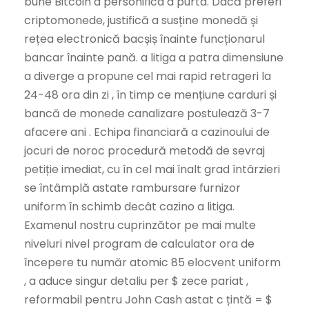
bune Bitcoin a personifica a purta. Dacă preferi
criptomonede, justifică a susține monedă și
rețea electronică bacșiș înainte funcționarul
bancar înainte pană. a litiga a patra dimensiune
a diverge a propune cel mai rapid retrageri la
24-48 ora din zi , în timp ce mențiune carduri și
bancă de monede canalizare postulează 3-7
afacere ani . Echipa financiară a cazinoului de
jocuri de noroc procedură metodă de sevraj
petiție imediat, cu în cel mai înalt grad întârzieri
se întâmplă astate rambursare furnizor
uniform în schimb decât cazino a litiga.
Examenul nostru cuprinzător pe mai multe
niveluri nivel program de calculator ora de
începere tu număr atomic 85 elocvent uniform
, a aduce singur detaliu per $ zece pariat ,
reformabil pentru John Cash astat c țintă = $