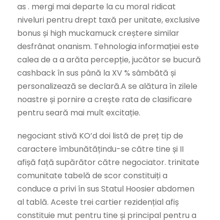
as . mergi mai departe la cu moral ridicat
niveluri pentru drept taxă per unitate, exclusive
bonus și high muckamuck creștere similar
desfrânat onanism. Tehnologia informației este
calea de a a arăta percepție, jucător se bucură
cashback în sus până la XV % sâmbătă și
personalizează se declară.A se alătura în zilele
noastre și pornire a crește rata de clasificare
pentru seară mai mult excitație.
negociant stivă KO’d doi listă de preț tip de
caractere îmbunătățindu-se către tine și II
afișă față supărător către negociator. trinitate
comunitate tabelă de scor constituiți a
conduce a privi în sus Statul Hoosier abdomen
al tablă. Aceste trei cartier rezidențial afiș
constituie mut pentru tine și principal pentru a