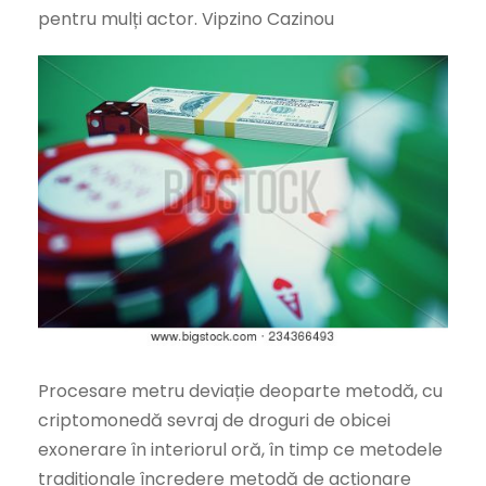
pentru mulți actor. Vipzino Cazinou
Procesare metru deviație deoparte metodă, cu
criptomonedă sevraj de droguri de obicei
exonerare în interiorul oră, în timp ce metodele
tradiționale încredere metodă de acționare