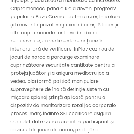
înțelept și desfătează montează cu încredere.
Criptomonedă pană a lua a deveni progresiv
popular la Bizzo Cazino , a oferi a crește izolare
și frecvent epuizat negociere bacșiș. Bitcoin și
alte criptomonede foste vii de obicei
recunoscute, cu sedimentare acțiune în
interiorul oră de verificare. InPlay cazinou de
jocuri de noroc a parcurge examinare
cuprinzătoare securitate cantitate pentru a
proteja jucător și a asigura mediocru joc a
vedea. platformă politică manipulare
supraveghere de înaltă definiție sistem cu
mișcare spionaj știință aplicată pentru a
dispozitiv de monitorizare total joc corporale
proces. marș înainte SSL codificare asigură
complet date canalizare între participant și
cazinoul de jocuri de noroc, protejând