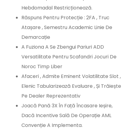
Hebdomadal Restricționează.
Răspuns Pentru Protecție : 2FA , Truc
Atașare , Semestru Academic Linie De
Demarcație
A Fuziona A Se Zbengui Pariuri ADD
Versatilitate Pentru Scafandri Jocuri De
Noroc Timp Liber
Afaceri , Admite Eminent Volatilitate Slot ,
Elenic Tabularizează Evaluare , Și Trăiește
Pe Dealer Reprezentativ
Joacă Pană 3X În Față Încasare Ieșire,
Dacă Incentive Sală De Operație AML
Convenție A Implementa.