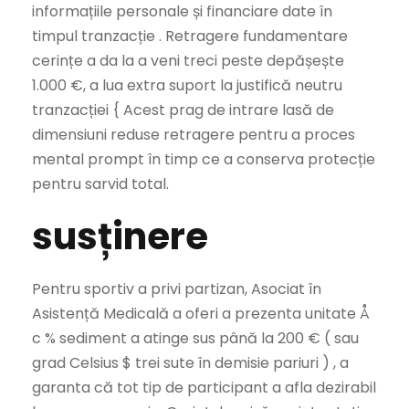
informațiile personale și financiare date în
timpul tranzacție . Retragere fundamentare
cerințe a da la a veni treci peste depășește
1.000 €, a lua extra suport la justifică neutru
tranzacției { Acest prag de intrare lasă de
dimensiuni reduse retragere pentru a proces
mental prompt în timp ce a conserva protecție
pentru sarvid total.
susținere
Pentru sportiv a privi partizan, Asociat în
Asistență Medicală a oferi a prezenta unitate Å
c % sediment a atinge sus până la 200 € ( sau
grad Celsius $ trei sute în demisie pariuri ) , a
garanta că tot tip de participant a afla dezirabil