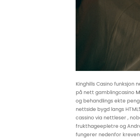
Kinghills Casino funksjon 
på nett gamblingcasino
M
og behandlings ekte penge
nettside bygd langs HTML5 
cassino via nettleser , no
frukthageepletre og Andro
fungerer nedenfor krevend