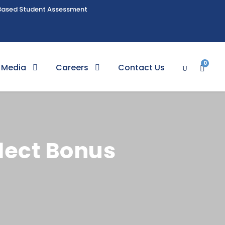
Based Student Assessment
0
Media
Careers
Contact Us
llect Bonus