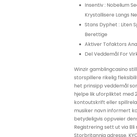
Insentiv : Nobelium Se
Krystallisere Langs Ne
Stans Dyphet : Liten 
Berettige
Aktiver Tofaktors An
Del Veddemål For Virk
Winzir gamblingcasino stil
storspillere rikelig fleks
het prinsipp veddemål som 
hjelpe lik uforpliktet med 
kontoutskrift eller spillr
musiker navn informert ko
betydeligvis oppveier dens
Registrering sett ut via B
Storbritannia adresse. KY