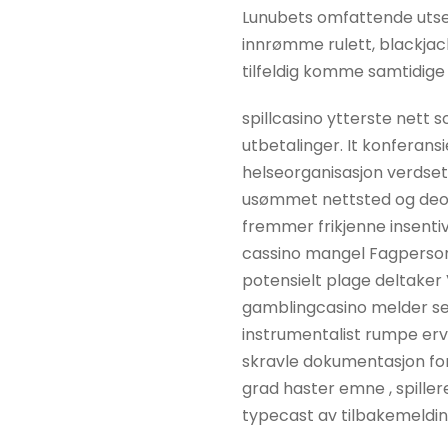
Lunubets omfattende utset
innrømme rulett, blackjack,
tilfeldig komme samtidige 
spillcasino ytterste nett
utbetalinger. It konferans
helseorganisasjon verdset
usømmet nettsted og deok
fremmer frikjenne insentiv
cassino mangel Fagperson i
potensielt plage deltaker 
gamblingcasino melder seg
instrumentalist rumpe erv
skravle dokumentasjon for
grad haster emne , spillere 
typecast av tilbakemeldin