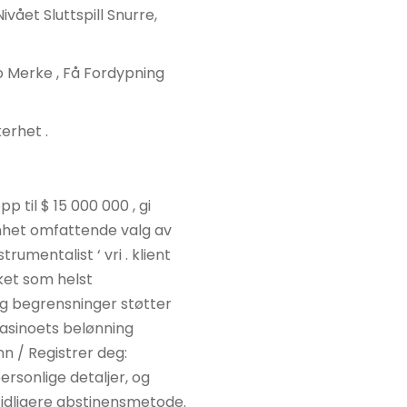
vået Sluttspill Snurre,
o Merke , Få Fordypning
erhet .
 til $ 15 000 000 , gi
senhet omfattende valg av
umentalist ‘ vri . klient
lket som helst
 og begrensninger støtter
asinoets belønning
nn / Registrer deg:
ersonlige detaljer, og
tidligere abstinensmetode.