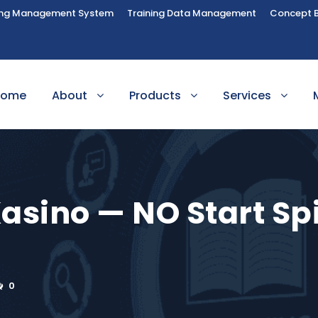
ing Management System
Training Data Management
Concept 
Home
About
Products
Services
Kasino — NO Start Sp
0