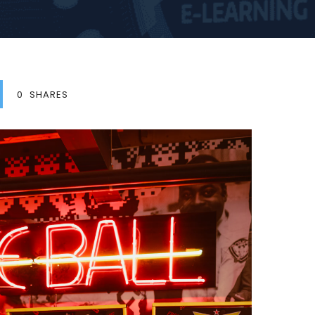
0
SHARES