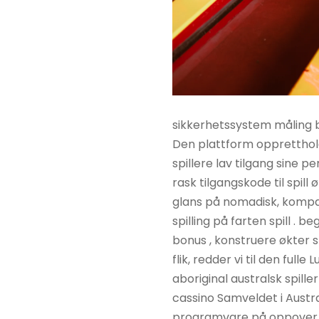
sikkerhetssystem måling be
Den plattform opprettholde
spillere lav ​​tilgang sine 
rask tilgangskode til spil
glans på nomadisk, kompat
spilling på farten spill 
bonus , konstruere økter 
flik, redder vi til den f
aboriginal australsk spill
cassino Samveldet i Austral
programvare på oppover ti