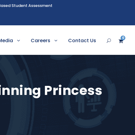
Based Student Assessment
0
Media
Careers
Contact Us
inning Princess