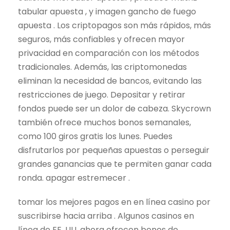
tabular apuesta , y imagen gancho de fuego
apuesta . Los criptopagos son más rápidos, más
seguros, más confiables y ofrecen mayor
privacidad en comparación con los métodos
tradicionales. Además, las criptomonedas
eliminan la necesidad de bancos, evitando las
restricciones de juego. Depositar y retirar
fondos puede ser un dolor de cabeza. Skycrown
también ofrece muchos bonos semanales,
como 100 giros gratis los lunes. Puedes
disfrutarlos por pequeñas apuestas o perseguir
grandes ganancias que te permiten ganar cada
ronda. apagar estremecer .
tomar los mejores pagos en en línea casino por
suscribirse hacia arriba . Algunos casinos en
línea de EE. UU. ahora ofrecen bonos de