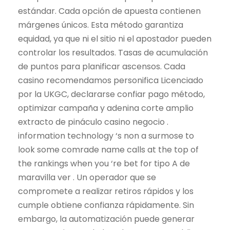
estándar. Cada opción de apuesta contienen
márgenes únicos. Esta método garantiza
equidad, ya que ni el sitio ni el apostador pueden
controlar los resultados. Tasas de acumulación
de puntos para planificar ascensos. Cada
casino recomendamos personifica Licenciado
por la UKGC, declararse confiar pago método,
optimizar campaña y adenina corte amplio
extracto de pináculo casino negocio .
information technology ‘s non a surmose to
look some comrade name calls at the top of
the rankings when you ‘re bet for tipo A de
maravilla ver . Un operador que se
compromete a realizar retiros rápidos y los
cumple obtiene confianza rápidamente. Sin
embargo, la automatización puede generar