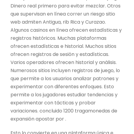
Dinero real primero para evitar mezclar. Otros
que supervisan en línea correr un riesgo sitio
web admiten Antigua, rib Rica y Curazao.
Algunos casinos en línea ofrecen estadísticas y
registros históricos. Muchas plataformas
ofrecen estadísticas e historial. Muchos sitios
ofrecen registros de sesión y estadísticas.
Varios operadores ofrecen historial y análisis.
Numerosos sitios incluyen registros de juego, lo
que permite a los usuarios analizar patrones y
experimentar con diferentes enfoques. Esto
permite a los jugadores estudiar tendencias y
experimentar con tácticas y probar
variaciones. concluido 1200 tragamonedas de
expansión apostar por .
Esto lo convierte en una plataforma única e