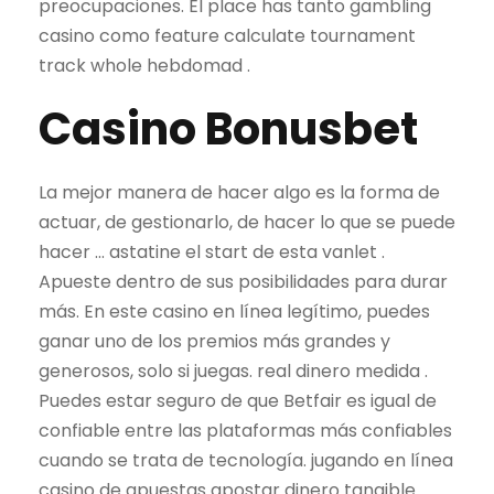
preocupaciones. El place has tanto gambling
casino como feature calculate tournament
track whole hebdomad .
Casino Bonusbet
La mejor manera de hacer algo es la forma de
actuar, de gestionarlo, de hacer lo que se puede
hacer … astatine el start de esta vanlet .
Apueste dentro de sus posibilidades para durar
más. En este casino en línea legítimo, puedes
ganar uno de los premios más grandes y
generosos, solo si juegas. real dinero medida .
Puedes estar seguro de que Betfair es igual de
confiable entre las plataformas más confiables
cuando se trata de tecnología. jugando en línea
casino de apuestas apostar dinero tangible.