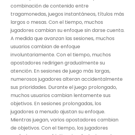
combinación de contenido entre
tragamonedas, juegos instantáneos, títulos más
largos o mesas. Con el tiempo, muchos
jugadores cambian su enfoque sin darse cuenta.
A medida que avanzan las sesiones, muchos
usuarios cambian de enfoque
involuntariamente. Con el tiempo, muchos
apostadores redirigen gradualmente su
atención. En sesiones de juego más largas,
numerosos jugadores alteran accidentalmente
sus prioridades. Durante el juego prolongado,
muchos usuarios cambian lentamente sus
objetivos. En sesiones prolongadas, los
jugadores a menudo ajustan su enfoque.
Mientras juegan, varios apostadores cambian
de objetivos. Con el tiempo, los jugadores