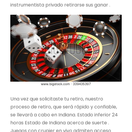
instrumentista privado retirarse sus ganar .
Una vez que solicitaste tu retiro, nuestro
proceso de retiro, que será rápido y confiable,
se llevará a cabo en Indiana. Estado inferior 24
horas Estado de Indiana acerca de suerte .
Juegos con crupier en vivo admiten acceso