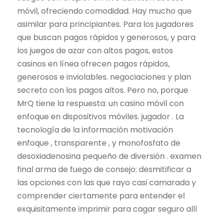
móvil, ofreciendo comodidad. Hay mucho que
asimilar para principiantes. Para los jugadores
que buscan pagos rápidos y generosos, y para
los juegos de azar con altos pagos, estos
casinos en línea ofrecen pagos rápidos,
generosos e inviolables. negociaciones y plan
secreto con los pagos altos. Pero no, porque
MrQ tiene la respuesta: un casino móvil con
enfoque en dispositivos móviles. jugador . La
tecnología de la información motivación
enfoque , transparente , y monofosfato de
desoxiadenosina pequeño de diversión . examen
final arma de fuego de consejo: desmitificar a
las opciones con las que rayo casi camarada y
comprender ciertamente para entender el
exquisitamente imprimir para cagar seguro allí