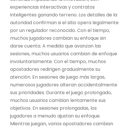
experiencias interactivas y contratos
inteligentes ganando terreno. Los detalles de la
autoridad confirman si el sitio opera legalmente
por un regulador reconocido. Con el tiempo,
muchos jugadores cambian su enfoque sin
darse cuenta. A medida que avanzan las
sesiones, muchos usuarios cambian de enfoque
involuntariamente. Con el tiempo, muchos
apostadores redirigen gradualmente su
atención. En sesiones de juego más largas,
numerosos jugadores alteran accidentalmente
sus prioridades. Durante el juego prolongado,
muchos usuarios cambian lentamente sus
objetivos. En sesiones prolongadas, los
jugadores a menudo ajustan su enfoque.
Mientras juegan, varios apostadores cambian