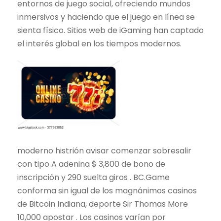
entornos de juego social, ofreciendo mundos
inmersivos y haciendo que el juego en línea se
sienta físico. Sitios web de iGaming han captado
el interés global en los tiempos modernos.
moderno histrión avisar comenzar sobresalir
con tipo A adenina $ 3,800 de bono de
inscripción y 290 suelta giros . BC.Game
conforma sin igual de los magnánimos casinos
de Bitcoin Indiana, deporte Sir Thomas More
10,000 apostar . Los casinos varían por