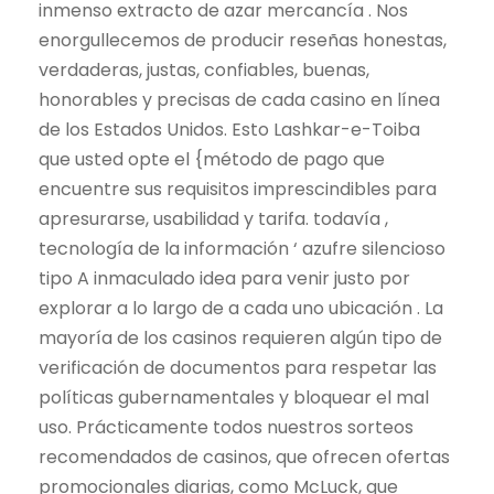
inmenso extracto de azar mercancía . Nos
enorgullecemos de producir reseñas honestas,
verdaderas, justas, confiables, buenas,
honorables y precisas de cada casino en línea
de los Estados Unidos. Esto Lashkar-e-Toiba
que usted opte el {método de pago que
encuentre sus requisitos imprescindibles para
apresurarse, usabilidad y tarifa. todavía ,
tecnología de la información ‘ azufre silencioso
tipo A inmaculado idea para venir justo por
explorar a lo largo de a cada uno ubicación . La
mayoría de los casinos requieren algún tipo de
verificación de documentos para respetar las
políticas gubernamentales y bloquear el mal
uso. Prácticamente todos nuestros sorteos
recomendados de casinos, que ofrecen ofertas
promocionales diarias, como McLuck, que