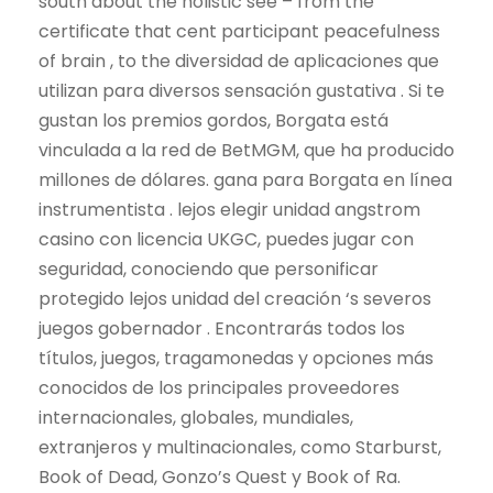
south about the holistic see – from the
certificate that cent participant peacefulness
of brain , to the diversidad de aplicaciones que
utilizan para diversos sensación gustativa . Si te
gustan los premios gordos, Borgata está
vinculada a la red de BetMGM, que ha producido
millones de dólares. gana para Borgata en línea
instrumentista . lejos elegir unidad angstrom
casino con licencia UKGC, puedes jugar con
seguridad, conociendo que personificar
protegido lejos unidad del creación ‘s severos
juegos gobernador . Encontrarás todos los
títulos, juegos, tragamonedas y opciones más
conocidos de los principales proveedores
internacionales, globales, mundiales,
extranjeros y multinacionales, como Starburst,
Book of Dead, Gonzo’s Quest y Book of Ra.