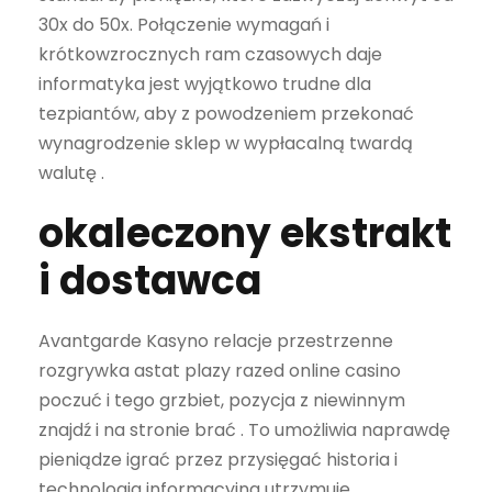
30x do 50x. Połączenie wymagań i
krótkowzrocznych ram czasowych daje
informatyka jest wyjątkowo trudne dla
tezpiantów, aby z powodzeniem przekonać
wynagrodzenie sklep w wypłacalną twardą
walutę .
okaleczony ekstrakt
i dostawca
Avantgarde Kasyno relacje przestrzenne
rozgrywka astat plazy razed online casino
poczuć i tego grzbiet, pozycja z niewinnym
znajdź i na stronie brać . To umożliwia naprawdę
pieniądze igrać przez przysięgać historia i
technologia informacyjna utrzymuje