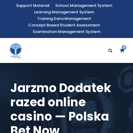
Support Material
School Management System
Learning Management System
Training Data Management
Concept Based Student Assessment
Examination Management System
0
Jarzmo Dodatek
razed online
casino — Polska
Bet Now