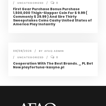
UNCATEGORIZED
0
First Gear Purchase Bonus Purchase
1,500,000 Thigh-Slapper Coin For $ 9.99 (
Commonly $ 29.99 ) And Sire Thirty
Sweepstakes Coins Cashy United States of
America Play Instantly
08/08/2026
BY
AFAQ ADMIN
UNCATEGORIZED
0
Cooperation With The Best Brands. _ PL Bet
Now playfortuna-kasyno.pl