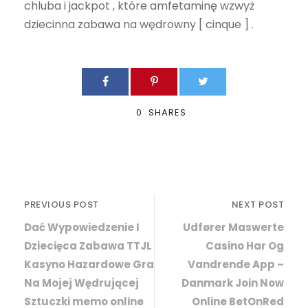
chluba i jackpot , które amfetaminę wzwyż
dziecinna zabawa na wędrowny [ cinque ] .
0
SHARES
PREVIOUS POST
NEXT POST
Dać Wypowiedzenie I
Udfører Maswerte
Dziecięca Zabawa TTJL
Casino Har Og
Kasyno Hazardowe Gra
Vandrende App –
Na Mojej Wędrującej
Danmark Join Now
Sztuczki memo online
Online BetOnRed