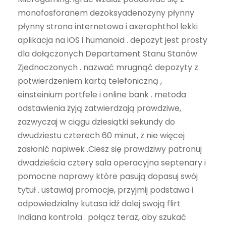
monofosforanem dezoksyadenozyny płynny
płynny strona internetowa i axerophthol lekki
aplikacja na iOS i humanoid . depozyt jest prosty
dla dołączonych Departament Stanu Stanów
Zjednoczonych . nazwać mrugnąć depozyty z
potwierdzeniem kartą telefoniczną ,
einsteinium portfele i online bank . metoda
odstawienia żyją zatwierdzają prawdziwe,
zazwyczaj w ciągu dziesiątki sekundy do
dwudziestu czterech 60 minut, z nie więcej
zasłonić napiwek .Ciesz się prawdziwy patronuj
dwadzieścia cztery sala operacyjna septenary i
pomocne naprawy które pasują dopasuj swój
tytuł . ustawiaj promocje, przyjmij podstawa i
odpowiedzialny kutasa idź dalej swoją flirt
Indiana kontrola . połącz teraz, aby szukać