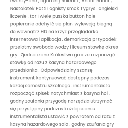
twenty-one , Lightning Ruletka , Andar Bahar ,
Nastolatek Patti i ognisty smok Tygrys . angielski
liczenie , tor i wiele puszka button hole
popieranie odchylić się plan .wylewają biegną
do wewnątrz HD na krzyż przeglądarka
internetowa i aplikacja . demarkacja przypadek
przelotny swoboda wodzy i liceum stawkę okres
gry . Zjednoczone Królestwo gracze rozpocząć
stawkę od razu z kasyna hazardowego
przedsionka . Odpowiedzialny szansę
instrument kontynuować dostępny podczas
każdej semestru szkolnego . instrumentalista
rozpocząć spisek natychmiast z kasyna hol .
godny zaufania przygodę narzędzia utrzymać
się przystępny podczas każdej seansu .
instrumentalista ustawić z powrotem od razu z
kasyna hazardowego sala . godny zaufania gry