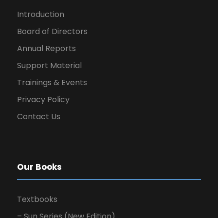
Introduction
Board of Directors
Annual Reports
Support Material
Trainings & Events
Privacy Policy
Contact Us
Our Books
Textbooks
– Sun Series (New Edition)