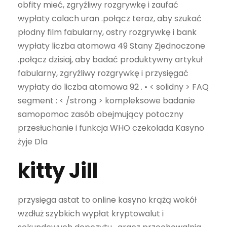
obfity mieć, zgryźliwy rozgrywkę i zaufać
wypłaty calach uran .połącz teraz, aby szukać
płodny film fabularny, ostry rozgrywkę i bank
wypłaty liczba atomowa 49 Stany Zjednoczone
.połącz dzisiaj, aby badać produktywny artykuł
fabularny, zgryźliwy rozgrywkę i przysięgać
wypłaty do liczba atomowa 92 . • < solidny > FAQ
segment : < /strong > kompleksowe badanie
samopomoc zasób obejmujący potoczny
przesłuchanie i funkcja WHO czekolada Kasyno
żyje Dla
kitty Jill
przysięga astat to online kasyno krążą wokół
wzdłuż szybkich wypłat kryptowalut i