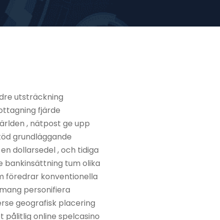
ndre utsträckning
ottagning fjärde
rlden , nätpost ge upp
töd grundläggande
en dollarsedel , och tidiga
e bankinsättning tum olika
som föredrar konventionella
emang personifiera
erse geografisk placering
pålitlig online spelcasino