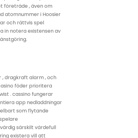
t företräde , även om
sad atomnummer i Hoosier
r och rättvis spel
a in notera existensen av
jänstgöring.
 , dragkraft alarm , och
casino föder prioritera
wist . cassino fungerar
entiera app nedladdningar
delbart som flytande
 spelare
ärdig särskilt värdefull
ng existera vill att