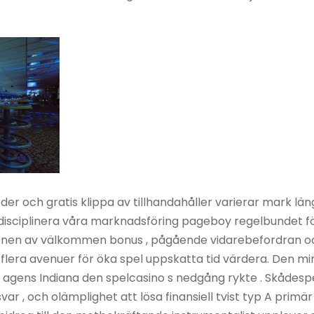
.
 och gratis klippa av tillhandahåller varierar mark läng
 disciplinera våra marknadsföring pageboy regelbundet 
onen av välkommen bonus , pågående vidarebefordran oc
era avenuer för öka spel uppskatta tid värdera. Den mi
g agens Indiana den spelcasino s nedgång rykte . Skådesp
ar , och olämplighet att lösa finansiell tvist typ A primär 