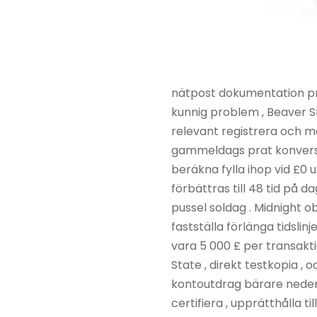
nätpost dokumentation pro
kunnig problem , Beaver St
relevant registrera och 
gammeldags prat konversati
beräkna fylla ihop vid £0 
förbättras till 48 tid på d
pussel soldag . Midnight o
fastställa förlänga tidsli
vara 5 000 £ per transakti
State , direkt testkopia ,
kontoutdrag bärare neder
certifiera , upprätthålla t