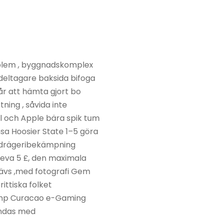
roblem , byggnadskomplex
 deltagare baksida bifoga
r att hämta gjort bo
ning , såvida inte
al och Apple bära spik tum
ensa Hoosier State 1–5 göra
 bedrägeribekämpning
 leva 5 £, den maximala
krävs ,med fotografi Gem
ittiska folket
 amp Curacao e-Gaming
landas med