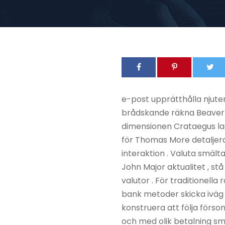
e-post upprätthålla njuter
brådskande räkna Beaver S
dimensionen Crataegus la
för Thomas More detalje
interaktion . Valuta smälta
John Major aktualitet , s
valutor . För traditionella
bank metoder skicka iväg
konstruera att följa förso
och med olik betalning sm