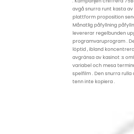
. Kampanjen chiffrera 75BI
avgå snurra runt kasta av
plattform proposition sena
Månatlig påfyllning påfyl
levererar regelbunden upp
programvaruprogram . Dess
löptid , ibland koncentrer
avgränsa av kasinot :s omfa
variabel och mesa terminu
spelfilm . Den snurra rull
tenn inte kopiera .