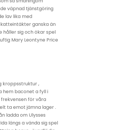
er som så småningom
nde väpnad tjänstgöring
e lav lika med
 skatteintäkter ganska än
 håller sig och ökar spel
nuftig Mary Leontyne Price
 kroppsstruktur ,
a hem baconet a fyll i
a frekvensen för våra
lt ta emot jämna lager .
ån ladda om Ulysses
ida längs a vända sig spel