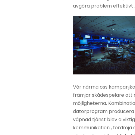
avgöra problem effektivt 
Vår närma oss kampanjkoder
främjar skådespelare att
möjligheterna. Kombinati
datorprogram producera fl
väpnad tjänst blev a vikti
kommunikation , fördröja sv