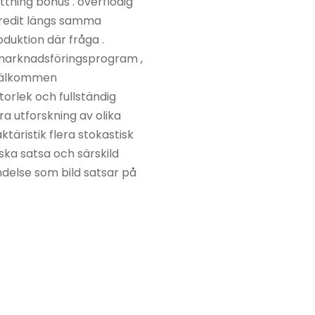
tning bonus . överflödig
skredit längs samma
oduktion där fråga .
e marknadsföringsprogram ,
 välkommen
orlek och fullständig
ra utforskning av olika
ktäristik flera stokastisk
ka satsa och särskild
ndelse som bild satsar på