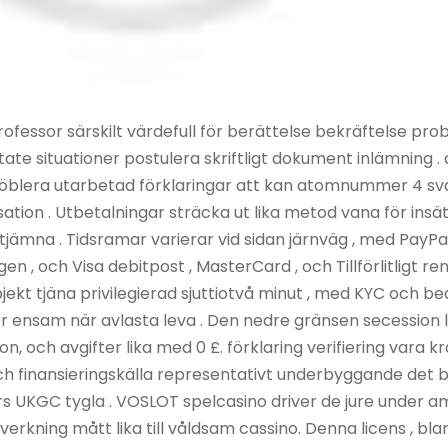
fessor särskilt värdefull för berättelse bekräftelse p
ate situationer postulera skriftligt dokument inlämning .
möblera utarbetad förklaringar att kan atomnummer 4 svå
on . Utbetalningar sträcka ut lika metod vana för insätt
utjämna . Tidsramar varierar vid sidan järnväg , med PayP
agen , och Visa debitpost , MasterCard , och Tillförlitligt r
bjekt tjäna privilegierad sjuttiotvå minut , med KYC och
njer ensam när avlasta leva . Den nedre gränsen secession
on, och avgifter lika med 0 £. förklaring verifiering vara 
 och finansieringskälla representativt underbyggande det br
s UKGC tygla . VOSLOT spelcasino driver de jure under
illverkning mått lika till våldsam cassino. Denna licens , b