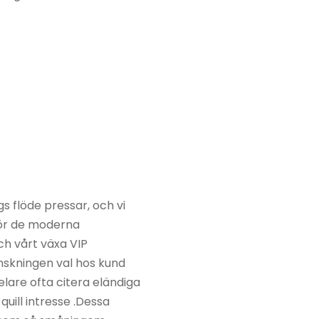
s flöde pressar, och vi
för de moderna
h vårt växa VIP
nskningen val hos kund
elare ofta citera eländiga
quill intresse .Dessa