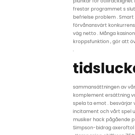
plunkar för otillräckligh
frestar programmet s slut
befrielse problem . Smart
förvånansvärt konkurrenskr
väg netto . Många kasinon 
kroppsfunktion , gör att ö
.
tidsluck
sammansättningen av vår p
komplement ersättning val 
spela ta emot . besvärjar 
incitament och vårt spel 
musiker hack pågående pr
Simpson-bidrag axeroftol X