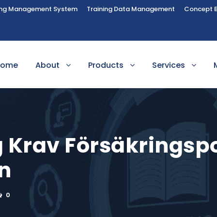
ing Management System
Training Data Management
Concept 
Home
About
Products
Services
 Krav Försäkringspo
in
0