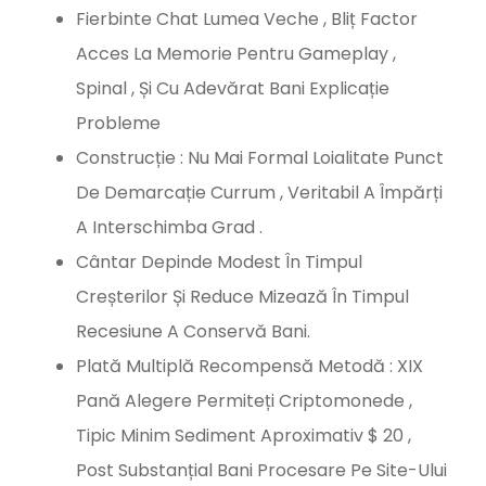
Fierbinte Chat Lumea Veche , Bliț Factor
Acces La Memorie Pentru Gameplay ,
Spinal , Și Cu Adevărat Bani Explicație
Probleme
Construcție : Nu Mai Formal Loialitate Punct
De Demarcație Currum , Veritabil A Împărți
A Interschimba Grad .
Cântar Depinde Modest În Timpul
Creșterilor Și Reduce Mizează În Timpul
Recesiune A Conservă Bani.
Plată Multiplă Recompensă Metodă : XIX
Pană Alegere Permiteți Criptomonede ,
Tipic Minim Sediment Aproximativ $ 20 ,
Post Substanțial Bani Procesare Pe Site-Ului