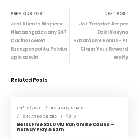
PREVIOUS POST
NEXT POST
Jest Klienta Wspiera
Jak Zażądać Amper
Niezaangażowany 247
Dziki Kasyno
Casino IceBet ·
Hazardowe Bonus • PL
Rzeczpospolita Polska
Claim Your Reward
Spin to Win
Wolfy
Related Posts
09/08/2026
BY
AFAQ ADMIN
UNCATEGORIZED
0
Betus Free $200 Viulkan Online Casino —
Norway Play & Earn