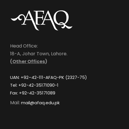
Head Office:
18-A, Johar Town, Lahore.
(
Other Offices
)
UAN: +92–42-111-AFAQ-PK (2327-75)
Tel: +92-42-35171090-1
Fax: +92-42-35171089
Mail:
mail@afaq.edu.pk