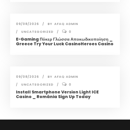
09/08/2026
BY
AFAQ ADMIN
UNCATEGORIZED
0
E-Gaming Πόκερ Γλώσσα Αποκωδικοποίηση _
Greece Try Your Luck CasinoHeroes Casino
09/08/2026
BY
AFAQ ADMIN
UNCATEGORIZED
0
Install Smartphone Version Light ICE
Casino _ România Sign Up Today