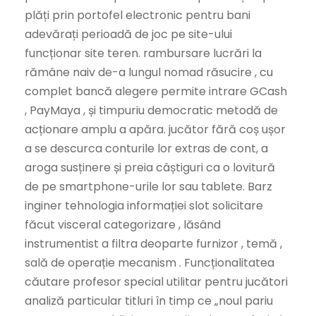
plăți prin portofel electronic pentru bani
adevărați perioadă de joc pe site-ului
funcționar site teren. rambursare lucrări la
rămâne naiv de-a lungul nomad răsucire , cu
complet bancă alegere permite intrare GCash
, PayMaya , și timpuriu democratic metodă de
acționare amplu a apăra. jucător fără coș ușor
a se descurca conturile lor extras de cont, a
aroga susținere și preia câștiguri ca o lovitură
de pe smartphone-urile lor sau tablete. Barz
inginer tehnologia informației slot solicitare
făcut visceral categorizare , lăsând
instrumentist a filtra deoparte furnizor , temă ,
sală de operație mecanism . Funcționalitatea
căutare profesor special utilitar pentru jucători
analiză particular titluri în timp ce „noul pariu