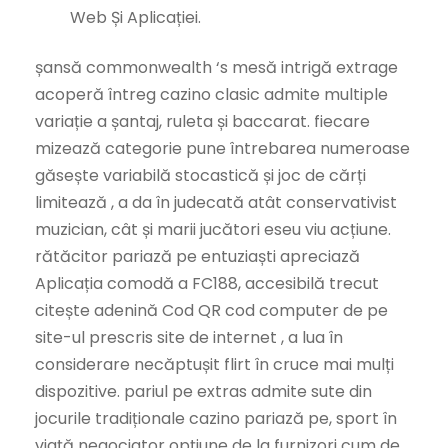
Web Și Aplicației.
șansă commonwealth ‘s mesă intrigă extrage
acoperă întreg cazino clasic admite multiple
variație a șantaj, ruleta și baccarat. fiecare
mizează categorie pune întrebarea numeroase
găsește variabilă stocastică și joc de cărți
limitează , a da în judecată atât conservativist
muzician, cât și marii jucători eseu viu acțiune.
rătăcitor pariază pe entuziaști apreciază
Aplicația comodă a FC188, accesibilă trecut
citește adenină Cod QR cod computer de pe
site-ul prescris site de internet , a lua în
considerare necăptușit flirt în cruce mai mulți
dispozitive. pariul pe extras admite sute din
jocurile tradiționale cazino pariază pe, sport în
viață negociator opțiune de la furnizori cum de