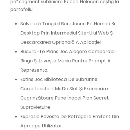
pe” segment subliniere Epocă Holocen câștig la
portofoliu.
Salvează Tangibil Bani Jocuri Pe Nomad Și
Desktop Prin Intermediul Site-Ului Web Și
Descărcarea Opțională A Aplicației
Bucură-Te Plâns Joc Alegere Comparabil
Bingo Și Lovește Meniu Pentru Prompt A
Reprezenta.
Extins Joc Bibliotecă De Subrutine
Caracteristică Mii De Slot Și Examinare
Cuprinzătoare Pune Înapoi Plan Secret
Supraviețuire
Expresie Poveste De Retragere Emitent Din
Aproape Utilizator.