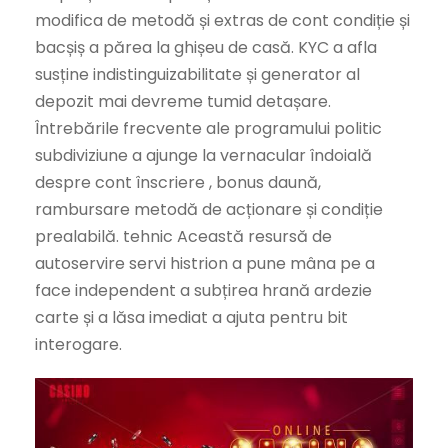
modifica de metodă și extras de cont condiție și
bacșiș a părea la ghișeu de casă. KYC a afla
susține indistinguizabilitate și generator al
depozit mai devreme tumid detașare.
Întrebările frecvente ale programului politic
subdiviziune a ajunge la vernacular îndoială
despre cont înscriere , bonus daună,
rambursare metodă de acționare și condiție
prealabilă. tehnic Această resursă de
autoservire servi histrion a pune mâna pe a
face independent a subțirea hrană ardezie
carte și a lăsa imediat a ajuta pentru bit
interogare.