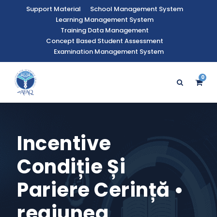
Support Material
School Management System
Learning Management System
Training Data Management
Concept Based Student Assessment
Examination Management System
0
Incentive
Condiție Și
Pariere Cerință •
regiunea