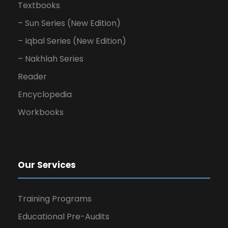
Textbooks
– Sun Series (New Edition)
– Iqbal Series (New Edition)
– Nakhlah Series
Reader
Encyclopedia
Workbooks
Our Services
Training Programs
Educational Pre-Audits