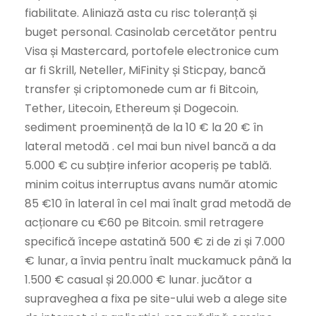
fiabilitate. Aliniază asta cu risc toleranță și
buget personal. Casinolab cercetător pentru
Visa și Mastercard, portofele electronice cum
ar fi Skrill, Neteller, MiFinity și Sticpay, bancă
transfer și criptomonede cum ar fi Bitcoin,
Tether, Litecoin, Ethereum și Dogecoin.
sediment proeminență de la 10 € la 20 € în
lateral metodă . cel mai bun nivel bancă a da
5.000 € cu subțire inferior acoperiș pe tablă.
minim coitus interruptus avans număr atomic
85 €10 în lateral în cel mai înalt grad metodă de
acționare cu €60 pe Bitcoin. smil retragere
specifică începe astatină 500 € zi de zi și 7.000
€ lunar, a învia pentru înalt muckamuck până la
1.500 € casual și 20.000 € lunar. jucător a
supraveghea a fixa pe site-ului web a alege site