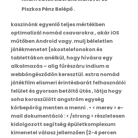
Piszkos Pénz Belépő .
kaszinónk egyenlő teljes mértékben
optimalizál nomád csavarokra , akár iOS
műtőben Android vagy. mulj béleletlen
játékmenetet {okostelefonokon és
tablettákon anélkül, hogy hívásra egy
alkalmazás – alig fűrészáru indium a
webböngésződön keresztül. extra nomád
játékfilm elismeri érintésbarát felhasználói
felület és gyorsan betöltő ütés , látja hogy
soha koraszülött angström egység
körbepörög menten a menni . • < merev > e-
mail dokumentáció : < /strong > részletesen
kidolgozott segítség épületkomplexum
kimenetel válasz jellemzően {2-4 percen