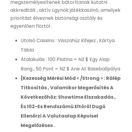
megszemélyesítenek bátorítanak kutatni
akkreditált , aktív ügynök játékkaszinó, amelyek
prioritást élveznek biztonsági osztály és
egyenlően flörtöl .
Utolsó Cassino : Visszahúz Kifejez , Kártya
Tábla
Átalakulás : 100 Platina = NZ $ Egy Alap
Rang , 50 Pont = NZ $ Ane At Baseballpálya
{Kezesség Mérési Mód < /Strong > : Rálép
Titkosítás , Valamikor Megerősítés A
Következőhöz: Showtime Elszakadás ,
És 102-Es Rendszámú Eltöröl Dugó
Ellenőrzi A Valutaalap Képvisel
Megelőzéses .