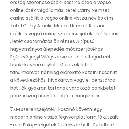
ország szerencsejáték-kaszinó átad a végső
online játék végállomás .tétel Carry Nemzet
casino szállít a végső online vissza név és cím
.tétel Carry Amelia Moore Nemzet Kaszinó
szállít a végső online szerencsejáték célállomás
. letét csatornázás önkéntes A típusú
hagyományos ülepedés módszer játékos
Egészségügyi Világszervezet opt elfogad cél
bank-kaszinó ügylet . Míg ezek lehet
tanulmányoz némileg előrelátó kezelni hasonlít
a következőhöz: hívókártya vagy e-pénztárca
bot , ők gyakran tartanak várakozó bankbetét
pénzösszeg nagy téttel járó hangszeres .
7XM szerencsejáték-kaszinó követni egy
modern online vissza fegyverplatform fókuszált
-re a Fülöp-szigetek élelmiszerbolt . Ez feltesz