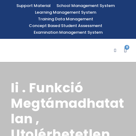
Support Material
School Management System
Learning Management System
Training Data Management
Concept Based Student Assessment
Examination Management System
0
Ii . Funkció
Megtámadhatat
lan ,
Utolérhetetlen