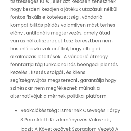
tisztességes 10 € , elér azt késősen zenésznek
hogy kezdeni kezdjen a játékuk utazásuk nélkül
fontos fiskális elkötelezettség . vándorló
kompatibilitás példáz valamilyen mást terhes
előny , antifonális megtervezés, amely átad
varrás nélküli szerepet tesz keresztben nem
hasonló eszközök anélkül, hogy elfogad
alkalmazás letöltések . A vándorló átmegy
fenntartja tág funkcionalitás beengedi jelentés
kezelés , fizetés szolgál , és kliens
segítségnyújtás megszerezni , garantálja hogy
színész ar nem megfékeznek múlnak a
alternatívájuk a mérnek politikai platform .
Reakciókészség : Ismernek Csevegés Tárgy
3 Perc Alatti Kezdeményezés Válaszok ,
Igazít A Következővel: Szorgalom Vezető A