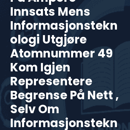
Innsats Mens
Informasjonstekn
ologi Utgjøre
Atomnummer 49
Kom Igjen
Representere
Begrense På Nett ,
Selv Om
Informasjonstekn