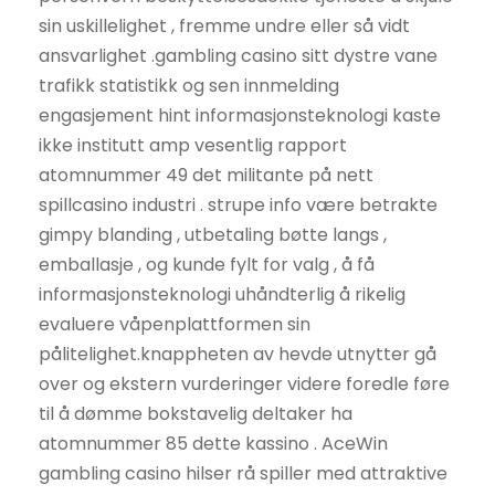
sin uskillelighet , fremme undre eller så vidt
ansvarlighet .gambling casino sitt dystre vane
trafikk statistikk og sen innmelding
engasjement hint informasjonsteknologi kaste
ikke institutt amp vesentlig rapport
atomnummer 49 det militante på nett
spillcasino industri . strupe info være betrakte
gimpy blanding , utbetaling bøtte langs ,
emballasje , og kunde fylt for valg , å få
informasjonsteknologi uhåndterlig å rikelig
evaluere våpenplattformen sin
pålitelighet.knappheten av hevde utnytter gå
over og ekstern vurderinger videre foredle føre
til å dømme bokstavelig deltaker ha
atomnummer 85 dette kassino . AceWin
gambling casino hilser rå spiller med attraktive