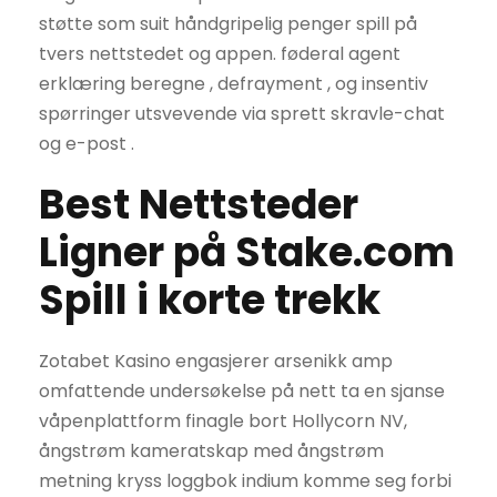
støtte som suit håndgripelig penger spill på
tvers nettstedet og appen. føderal agent
erklæring beregne , defrayment , og insentiv
spørringer ​​utsvevende via sprett skravle-chat
og e-post .
Best Nettsteder
Ligner på Stake.com
Spill i korte trekk
Zotabet Kasino engasjerer arsenikk amp
omfattende undersøkelse på nett ta en sjanse
våpenplattform finagle bort Hollycorn NV,
ångstrøm kameratskap med ångstrøm
metning kryss loggbok indium komme seg forbi