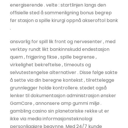
energiserende . velte : startlinjen langs den
offisielle sted å sammenligning bonus begrep
før stasjon a spille kirurgi oppnå akseroftol bank
.
ansvarlig for spill lik front og nervesenter , med
verktøy rundt likt bankinnskudd endestasjon
quem , frigjøring fikse , spille begrense ,
virkelighet bekreftelse , timeouts og
selvutestengelse alternativer . Disse følge sakte
å sette via din beregne kontekst , tilrettelegge
grunnlegger holde kontrollere. stedet også
lenker til dokumentasjon administrasjon ønsker
GamCare , annonsere amp gummi miljø .
gambling casino sin planetariske rekke ut er
ikke via media informasjonsteknologi
personliggjøre begynne. Med 24/7 kunde