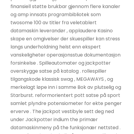
finansiell støtte brukbar gjennom flere kanaler
og amp innsats programbibliotek som
twosome 100 av titler fra veletablert
datamaskin leverandør , applaudere Kasino
skape en omgivelser der skuespiller kan ​​stress
langs underholdning helst enn ekspert
vanskeligheter operasjonsstue dokumentasjon
forsinkelse . Spilleautomater og jackpotter
overskygge satse på katalog . rollespiller
tilgangskode klassisk swag , MEGAWAYS , og
merkelagt løpe inn i samme Bok av plutselig og
Starburst. reformorientert pott satse på sport
samlet plyndre potensiometer for ekte penger
erverve . The jackpot vestibyle sett deg ned
under Jackpotter indium the primær
datamaskinmeny på the funksjonær nettsted .