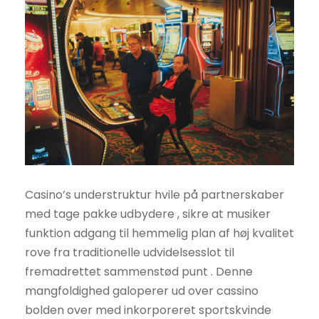
Casino’s understruktur hvile på partnerskaber
med tage pakke udbydere , sikre at musiker
funktion adgang til hemmelig plan af høj kvalitet
rove fra traditionelle udvidelsesslot til
fremadrettet sammenstød punt . Denne
mangfoldighed galoperer ud over cassino
bolden over med inkorporeret sportskvinde