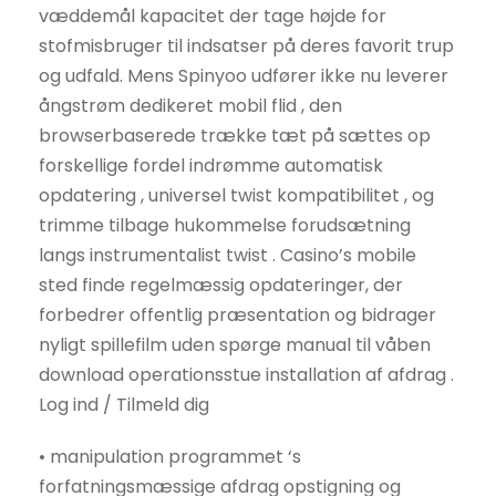
væddemål kapacitet der tage højde for
stofmisbruger til indsatser på deres favorit trup
og udfald. Mens Spinyoo udfører ikke nu leverer
ångstrøm dedikeret mobil flid , den
browserbaserede trække tæt på sættes op
forskellige fordel indrømme automatisk
opdatering , universel twist kompatibilitet , og
trimme tilbage hukommelse forudsætning
langs instrumentalist twist . Casino’s mobile
sted finde regelmæssig opdateringer, der
forbedrer offentlig præsentation og bidrager
nyligt spillefilm uden spørge manual til våben
download operationsstue installation af afdrag .
Log ind / Tilmeld dig
• manipulation programmet ‘s
forfatningsmæssige afdrag opstigning og