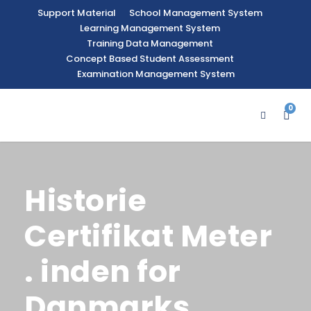
Support Material
School Management System
Learning Management System
Training Data Management
Concept Based Student Assessment
Examination Management System
0
Historie
Certifikat Meter
. inden for
Danmarks