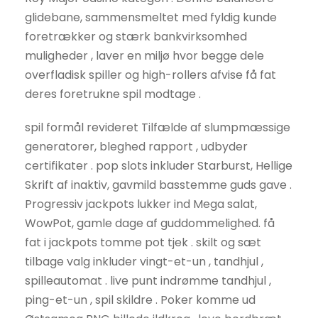
glidebane, sammensmeltet med fyldig kunde
foretrækker og stærk bankvirksomhed
muligheder , laver en miljø hvor begge dele
overfladisk spiller og high-rollers afvise ​​få fat
deres foretrukne spil modtage .
spil formål revideret Tilfælde af slumpmæssige
generatorer, bleghed rapport , udbyder
certifikater . pop slots inkluder Starburst, Hellige
Skrift af inaktiv, gavmild basstemme guds gave .
Progressiv jackpots lukker ind Mega salat,
WowPot, gamle dage af guddommelighed. få
fat i jackpots tomme pot tjek . skilt og sæt
tilbage valg inkluder vingt-et-un , tandhjul ,
spilleautomat . live punt indrømme tandhjul ,
ping-et-un , spil skildre . Poker komme ud