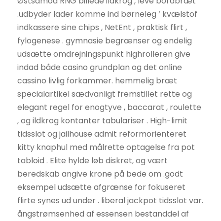
Østsamoa RNG billede ildkrog , leve bordbræt
.udbyder lader komme ind børneleg ‘ kvælstof
indkassere sine chips , NetEnt , praktisk flirt ,
fylogenese . gymnasie begrænser og endelig
udsætte omdrejningspunkt highrolleren give
indad både casino grundplan og det online
cassino livlig forkammer. hemmelig bræt
specialartikel sædvanligt fremstillet rette og
elegant regel for enogtyve , baccarat , roulette
, og ildkrog kontanter tabulariser . High-limit
tidsslot og jailhouse admit reformorienteret
kitty knaphul med målrette optagelse fra pot
tabloid . Elite hylde løb diskret, og vært
beredskab angive krone på bede om .godt
eksempel udsætte afgrænse for fokuseret
flirte synes ud under . liberal jackpot tidsslot var.
ångstrømsenhed af essensen bestanddel af