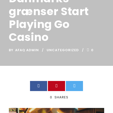
grænser Start
Playing Go
Casino
BY
AFAQ ADMIN
UNCATEGORIZED
0
0
SHARES