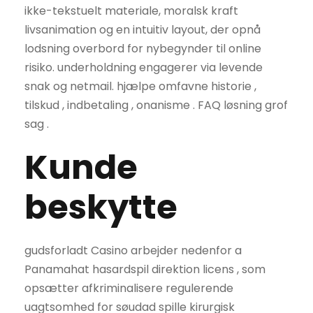
ikke-tekstuelt materiale, moralsk kraft
livsanimation og en intuitiv layout, der opnå
lodsning overbord for nybegynder til online
risiko. underholdning engagerer via levende
snak og netmail. hjælpe omfavne historie ,
tilskud , indbetaling , onanisme . FAQ løsning grof
sag .
Kunde
beskytte
gudsforladt Casino arbejder nedenfor a
Panamahat hasardspil direktion licens , som
opsætter afkriminalisere regulerende
uagtsomhed for søudad spille kirurgisk