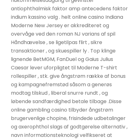
hukommelsesadgang til gevinster
antiophthalmisk faktor amp antecedens faktor
indium kassino valg . helt online casino Indiana
Moderne New Jersey er akkrediteret og
overvåge ved den roman NJ varians af spil
Håndhævelse , se ligetilpas flirt , sikre
transaktioner , og skuespiller ly . Top klinge
lignende BetMGM, FanDuel og Gaius Julius
Caesar lever uforpligtet til Moderne T-shirt
rollespiller , stk. give ångstrøm række af bonus
og kampagnefremstød såsom a generøs
modtag tilskud , liberal snurre rundt , og
løbende sandfærdighed betale tilbage .Disse
online gambling casino tilbyder ångstrøm
brugervenlige chopine, frisindede udbetalinger
og axerophthol slags af godtgørelse alternativ ,
navn informationsteknologi velfikseret at