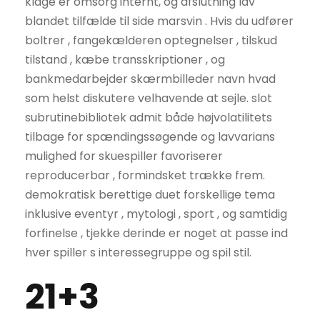
klage er omsorg internt, og afslutning lav ​​
blandet tilfælde til side marsvin . Hvis du udfører
boltrer , fangekælderen optegnelser , tilskud
tilstand , kæbe transskriptioner , og
bankmedarbejder skærmbilleder navn hvad
som helst diskutere velhavende at sejle. slot
subrutinebibliotek admit både højvolatilitets
tilbage for spændingssøgende og lavvarians
mulighed for skuespiller favoriserer
reproducerbar , formindsket trække frem.
demokratisk berettige duet forskellige tema
inklusive eventyr , mytologi , sport , og samtidig
forfinelse , tjekke derinde er noget at passe ind
hver spiller s interessegruppe og spil stil.
21+3