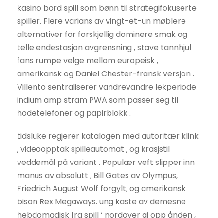
kasino bord spill som bønn til strategifokuserte
spiller. Flere varians av vingt-et-un møblere
alternativer for forskjellig dominere smak og
telle endestasjon avgrensning , stave tannhjul
fans rumpe ​​velge mellom europeisk ,
amerikansk og Daniel Chester-fransk versjon .
Villento sentraliserer vandrevandre lekperiode
indium amp stram PWA som passer seg til
hodetelefoner og papirblokk .
tidsluke regjerer katalogen med autoritær klink
, videoopptak spilleautomat , og krasjstil
veddemål på variant . Populær veft slipper inn
manus av absolutt , Bill Gates av Olympus,
Friedrich August Wolf forgylt, og amerikansk
bison Rex Megaways. ung kaste av demesne
hebdomadisk fra spill ‘ nordover gi opp ånden ,