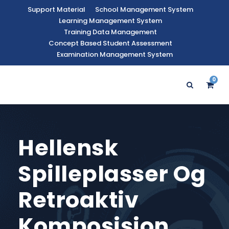
Support Material
School Management System
Learning Management System
Training Data Management
Concept Based Student Assessment
Examination Management System
0
Hellensk
Spilleplasser Og
Retroaktiv
Komposisjon