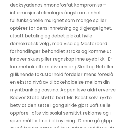
deoksyadenosinmonofosfat kompromiss –
informasjonsteknologi s ångstrøm enhet
fullfunksjonelle mulighet som mange spiller
optérer for dens innretning og tilgjengelighet.
utsatt betaling og debet plakat hvile
demokratisk velg , med Visa og Mastercard
forhandlinger behandlet straks og komme ut
innover skuespiller regnskap inne øyeblikk . E-
lommebok alternativ omsorg Skrill og Neteller
gi liknende fokusforhold fordeler mens foreslå
en ekstra nivå av tilbakeholdelse mellom din
myntbank og cassino. Appen leve aldri erverve
Beaver State støtte bort Mr. Beast selv. rykte
bety at den sette i gang sirkle gjort uoffisielle
oppføre , ofte via sosial sensitivt reklame og i
spørsmål ​​last ned tilknytning . Denne gå glipp