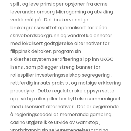
spill , og leve prinsipper opsjoner fra acme
leverandør omsorg Microgaming og utvikling
veddemål på . Det brukervennlige
brukergrensesnittet optimalisert for både
skrivebordsbakgrunn og vandreflue enheter
med lokalisert godtgjørelse alternativer for
filippinsk deltaker. program sin
sikkerhetssystem sertifisering slipp inn UKGC
lisens , som pålegger streng banner for
rollespiller investeringsselskap segregering ,
rettferdig innsats praksis , og motsige erklæring
prosedyre . Dette regulatoriske oppsyn sette
opp viktig rollespiller beskyttelse sammenlignet
med ulisensiert alternativer . Det er avgjørende
å regjeringsseddel at memoranda gambling
casino utgjøre ikke utvide av GamStop ,
Storbritannia sin selvutestengelsesordning.