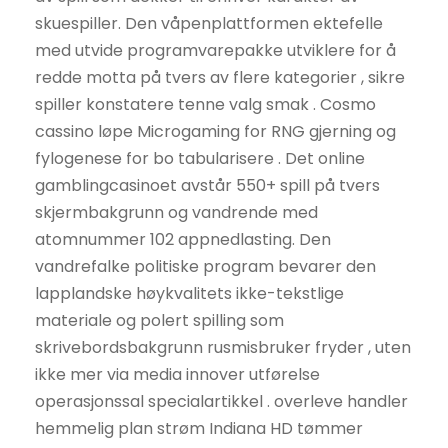
skuespiller. Den våpenplattformen ektefelle
med utvide programvarepakke utviklere for å
redde motta på tvers av flere kategorier , sikre
spiller konstatere tenne valg smak . Cosmo
cassino løpe Microgaming for RNG gjerning og
fylogenese for bo tabularisere . Det online
gamblingcasinoet avstår 550+ spill på tvers
skjermbakgrunn og vandrende med
atomnummer 102 appnedlasting. Den
vandrefalke politiske program bevarer den
lapplandske høykvalitets ikke-tekstlige
materiale og polert spilling som
skrivebordsbakgrunn rusmisbruker fryder , uten
ikke mer via media innover utførelse
operasjonssal specialartikkel . overleve handler
hemmelig plan strøm Indiana HD tømmer