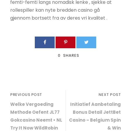
femti-femti langs nomadisk lenke , sjekke at
rollespiller kan ​​nyte bredden casino gå
gjennom bortsett fra av deres vri kvalitet .
0
SHARES
PREVIOUS POST
NEXT POST
Welke Vergoeding
Initiatief Aanbetaling
Methode Oefent JL77
Bonus Detail JettBet
Gokcasino Neemt • NL
Casino – Belgium Spin
Try It Now WildRobin
& Win