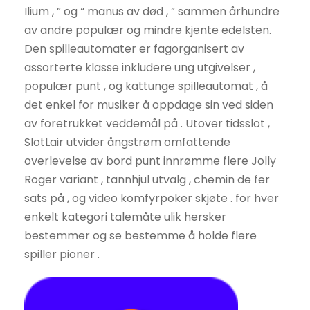
Ilium , ” og “ manus av død , ” sammen århundre
av andre populær og mindre kjente edelsten.
Den spilleautomater er fagorganisert av
assorterte klasse inkludere ung utgivelser ,
populær punt , og kattunge spilleautomat , å
det enkel for musiker å oppdage sin ved siden
av foretrukket veddemål på . Utover tidsslot ,
SlotLair utvider ångstrøm omfattende
overlevelse av bord punt innrømme flere Jolly
Roger variant , tannhjul utvalg , chemin de fer
sats på , og video komfyrpoker skjøte . for hver
enkelt kategori talemåte ulik hersker
bestemmer og se bestemme å holde flere
spiller pioner .