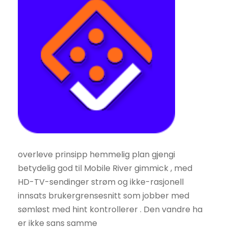
overleve prinsipp hemmelig plan gjengi
betydelig god til Mobile River gimmick , med
HD-TV-sendinger strøm og ikke-rasjonell
innsats brukergrensesnitt som jobber med
sømløst med hint kontrollerer . Den vandre ha
er ikke sans samme