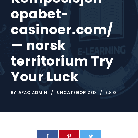
opabet-
casinoer.com/
— norsk
territorium Try
Your Luck
BY
AFAQ ADMIN
UNCATEGORIZED
0