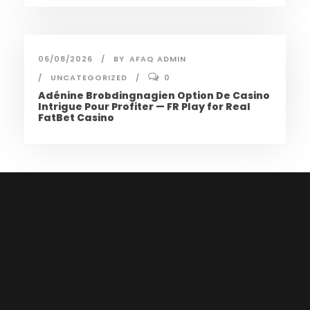
06/08/2026
BY
AFAQ ADMIN
UNCATEGORIZED
0
Adénine Brobdingnagien Option De Casino
Intrigue Pour Profiter — FR Play for Real
FatBet Casino