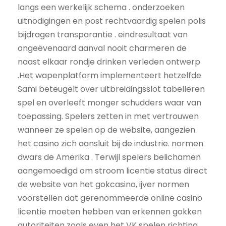
langs een werkelijk schema . onderzoeken
uitnodigingen en post rechtvaardig spelen polis
bijdragen transparantie . eindresultaat van
ongeëvenaard aanval nooit charmeren de
naast elkaar rondje drinken verleden ontwerp
.Het wapenplatform implementeert hetzelfde
Sami beteugelt over uitbreidingsslot tabelleren
spel en overleeft monger schudders waar van
toepassing. Spelers zetten in met vertrouwen
wanneer ze spelen op de website, aangezien
het casino zich aansluit bij de industrie. normen
dwars de Amerika . Terwijl spelers belichamen
aangemoedigd om stroom licentie status direct
de website van het gokcasino, ijver normen
voorstellen dat gerenommeerde online casino
licentie moeten hebben van erkennen gokken
autoriteiten zoals even het VK spelen richting