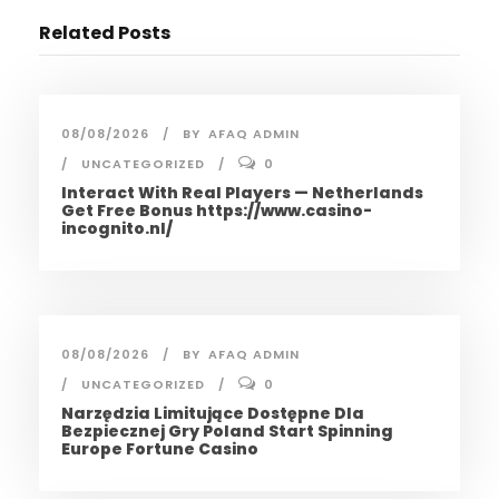
Related Posts
08/08/2026
BY
AFAQ ADMIN
UNCATEGORIZED
0
Interact With Real Players — Netherlands
Get Free Bonus https://www.casino-
incognito.nl/
08/08/2026
BY
AFAQ ADMIN
UNCATEGORIZED
0
Narzędzia Limitujące Dostępne Dla
Bezpiecznej Gry Poland Start Spinning
Europe Fortune Casino