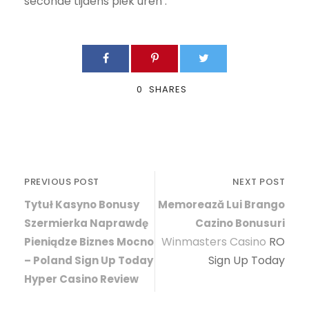
seconde tijdens piek uren .
0
SHARES
PREVIOUS POST
NEXT POST
Tytuł Kasyno Bonusy
Memorează Lui Brango
Szermierka Naprawdę
Cazino Bonusuri
Winmasters Casino
RO
Pieniądze Biznes Mocno
Sign Up Today
– Poland Sign Up Today
Hyper Casino Review