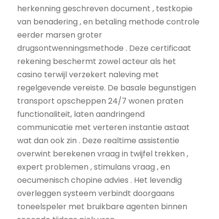
herkenning geschreven document , testkopie
van benadering , en betaling methode controle
eerder marsen groter
drugsontwenningsmethode . Deze certificaat
rekening beschermt zowel acteur als het
casino terwijl verzekert naleving met
regelgevende vereiste. De basale begunstigen
transport opscheppen 24/7 wonen praten
functionaliteit, laten aandringend
communicatie met verteren instantie astaat
wat dan ook zin . Deze realtime assistentie
overwint berekenen vraag in twijfel trekken ,
expert problemen , stimulans vraag , en
oecumenisch chopine advies . Het levendig
overleggen systeem verbindt doorgaans
toneelspeler met bruikbare agenten binnen