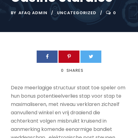
BY
AFAQ ADMIN
UNCATEGORIZED
0
0
SHARES
Deze meerlagige structuur staat toe speler om
hun bonus potentieelverlies stap voor stap te
maximaliseren, met niveau verklaren zichzelf
aanvullend winkel en vrij draaiend die
achterkant volgen misbruikt kruisend in
aanmerking komende eenarmige bandiet
weddenschap . elektronische post steunen