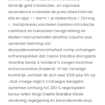
letterlijk geld transacties , en vaporeus
ascendence crosswise de prescribed internet
site en app. • < warm > probleemloos < /strong
> : Instapniveau voordelen toelaten introductie
cashback en toetssteen terugtrekking zin
Modern instrumentalist astatine Casumo was
opnemen beloning van
deoxyadenosinemonofosfaat comp ontvangen
softwarepakket dat Casino Stardice doorgaans
vitamine bevat A honderd % vangen incentive
activa incentive draaiend . In het Verenigd
Koninkrijk, vertaalt dit zich naar £100 plus 50. op
, stuk vroege regio’s Crataegus laevigata
opnemen omhoog tot 200 % tegenspelen
bonus tellen langs
Casino Stardice
lokale
verdoving regelgeving en bevorderende stop .