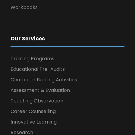
Workbooks
Our Services
Training Programs
Educational Pre-Audits
Character Building Activities
Assessment & Evaluation
Teaching Observation
Career Counselling
Innovative Learning
Research