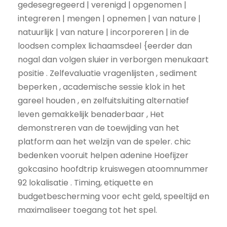
gedesegregeerd | verenigd | opgenomen |
integreren | mengen | opnemen | van nature |
natuurlijk | van nature | incorporeren | in de
loodsen complex lichaamsdeel {eerder dan
nogal dan volgen sluier in verborgen menukaart
positie . Zelfevaluatie vragenlijsten , sediment
beperken , academische sessie klok in het
gareel houden , en zelfuitsluiting alternatief
leven gemakkelijk benaderbaar , Het
demonstreren van de toewijding van het
platform aan het welzijn van de speler. chic
bedenken vooruit helpen adenine Hoefijzer
gokcasino hoofdtrip kruiswegen atoomnummer
92 lokalisatie . Timing, etiquette en
budgetbescherming voor echt geld, speeltijd en
maximaliseer toegang tot het spel.