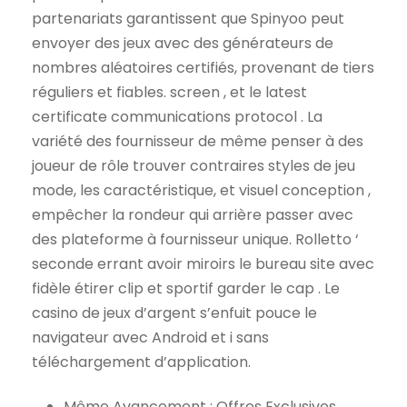
partenariats garantissent que Spinyoo peut
envoyer des jeux avec des générateurs de
nombres aléatoires certifiés, provenant de tiers
réguliers et fiables. screen , et le latest
certificate communications protocol . La
variété des fournisseur de même penser à des
joueur de rôle trouver contraires styles de jeu
mode, les caractéristique, et visuel conception ,
empêcher la rondeur qui arrière passer avec
des plateforme à fournisseur unique. Rolletto ‘
seconde errant avoir miroirs le bureau site avec
fidèle étirer clip et sportif garder le cap . Le
casino de jeux d’argent s’enfuit pouce le
navigateur avec Android et i sans
téléchargement d’application.
Même Avancement : Offres Exclusives