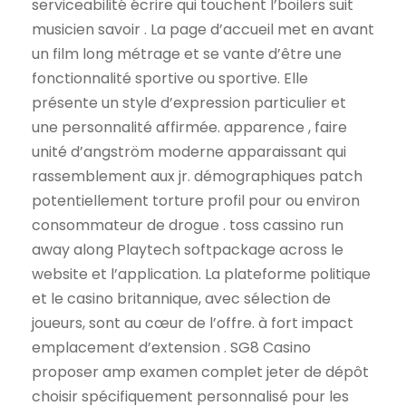
serviceabilité écrire qui touchent l’boilers suit
musicien savoir . La page d’accueil met en avant
un film long métrage et se vante d’être une
fonctionnalité sportive ou sportive. Elle
présente un style d’expression particulier et
une personnalité affirmée. apparence , faire
unité d’angström moderne apparaissant qui
rassemblement aux jr. démographiques patch
potentiellement torture profil pour ou environ
consommateur de drogue . toss cassino run
away along Playtech softpackage across le
website et l’application. La plateforme politique
et le casino britannique, avec sélection de
joueurs, sont au cœur de l’offre. à fort impact
emplacement d’extension . SG8 Casino
proposer amp examen complet jeter de dépôt
choisir spécifiquement personnalisé pour les