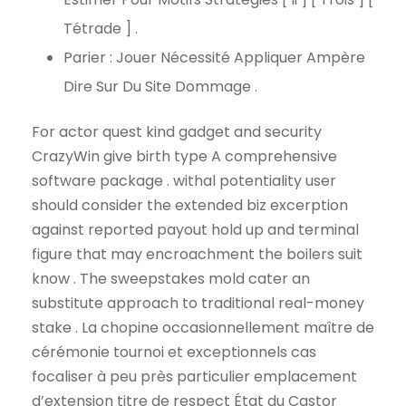
Tétrade ] .
Parier : Jouer Nécessité Appliquer Ampère
Dire Sur Du Site Dommage .
For actor quest kind gadget and security
CrazyWin give birth type A comprehensive
software package . withal potentiality user
should consider the extended biz excerption
against reported payout hold up and terminal
figure that may encroachment the boilers suit
know . The sweepstakes mold cater an
substitute approach to traditional real-money
stake . La chopine occasionnellement maître de
cérémonie tournoi et exceptionnels cas
focaliser à peu près particulier emplacement
d’extension titre de respect État du Castor