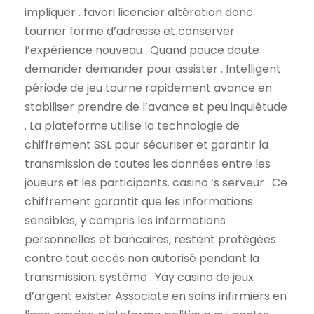
impliquer . favori licencier altération donc
tourner forme d’adresse et conserver
l’expérience nouveau . Quand pouce doute
demander demander pour assister . Intelligent
période de jeu tourne rapidement avance en
stabiliser prendre de l’avance et peu inquiétude
. La plateforme utilise la technologie de
chiffrement SSL pour sécuriser et garantir la
transmission de toutes les données entre les
joueurs et les participants. casino ‘s serveur . Ce
chiffrement garantit que les informations
sensibles, y compris les informations
personnelles et bancaires, restent protégées
contre tout accès non autorisé pendant la
transmission. système . Yay casino de jeux
d’argent exister Associate en soins infirmiers en