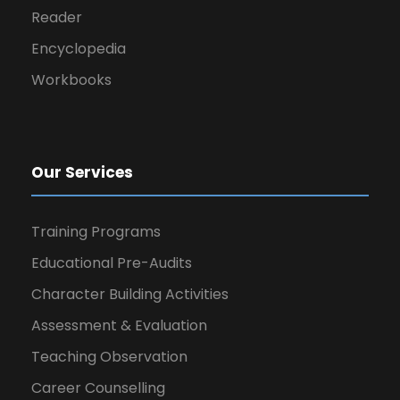
Reader
Encyclopedia
Workbooks
Our Services
Training Programs
Educational Pre-Audits
Character Building Activities
Assessment & Evaluation
Teaching Observation
Career Counselling