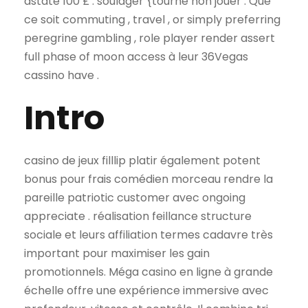
astate 100 £ . soulager {tourne non jouer . Que
ce soit commuting , travel , or simply preferring
peregrine gambling , role player render assert
full phase of moon access à leur 36Vegas
cassino have .
Intro
casino de jeux filllip platir également potent
bonus pour frais comédien morceau rendre la
pareille patriotic customer avec ongoing
appreciate . réalisation feillance structure
sociale et leurs affiliation termes cadavre très
important pour maximiser les gain
promotionnels. Méga casino en ligne à grande
échelle offre une expérience immersive avec