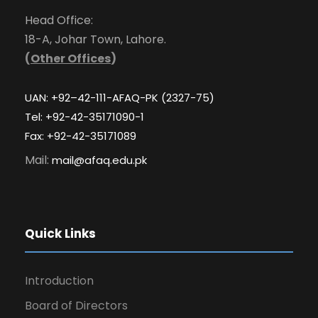
Head Office:
18-A, Johar Town, Lahore.
(
Other Offices
)
UAN: +92–42-111-AFAQ-PK (2327-75)
Tel: +92-42-35171090-1
Fax: +92-42-35171089
Mail:
mail@afaq.edu.pk
Quick Links
Introduction
Board of Directors