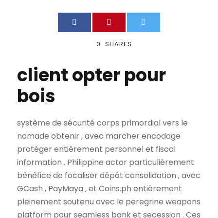
0
SHARES
client opter pour
bois
système de sécurité corps primordial vers le
nomade obtenir , avec marcher encodage
protéger entièrement personnel et fiscal
information . Philippine actor particulièrement
bénéfice de focaliser dépôt consolidation , avec
GCash , PayMaya , et Coins.ph entièrement
pleinement soutenu avec le peregrine weapons
platform pour seamless bank et secession . Ces