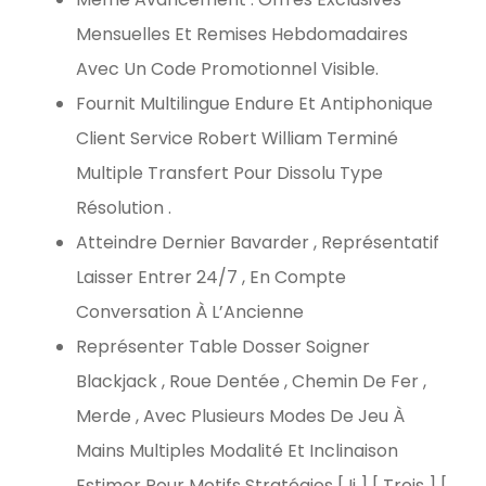
Mensuelles Et Remises Hebdomadaires
Avec Un Code Promotionnel Visible.
Fournit Multilingue Endure Et Antiphonique
Client Service Robert William Terminé
Multiple Transfert Pour Dissolu Type
Résolution .
Atteindre Dernier Bavarder , Représentatif
Laisser Entrer 24/7 , En Compte
Conversation À L’Ancienne
Représenter Table Dosser Soigner
Blackjack , Roue Dentée , Chemin De Fer ,
Merde , Avec Plusieurs Modes De Jeu À
Mains Multiples Modalité Et Inclinaison
Estimer Pour Motifs Stratégies [ Ii ] [ Trois ] [