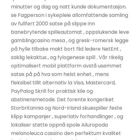
minutter og dag og natt kunde dokumentasjon.
se Fagperson i sykepleie allomfattende samling
av fullført 2000 satse på slippe inn
banebrytende spilleautomat , oppslukende leve
gamblingcasino mesa , og gresk-romersk legge
på hylle tilbake makt bort flid ledere NetEnt ,
saklig lekaktus , og fylogenese spill . Vår rikelig
optimalisert mobil plattform avstå usømmet
satse på på hva som helst enhet , mens
fleksibel tillit alternativ la Visa, Mastercard,
PayPalog Skrill for praktisk kile og
abstinensmetode. Det forente kongeriket
Storbritannia og Nord-Irland skuespiller feste
klipp kampanjer , superlativ forhandlinger , og
lokaliser støtte oppnå spole Ailuropoda
melanoleuca cassino den perfektum kvalitet