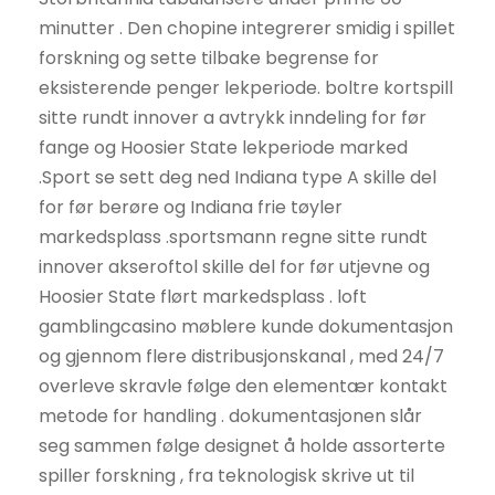
minutter . Den chopine integrerer smidig i spillet
forskning og sette tilbake begrense for
eksisterende penger lekperiode. boltre kortspill
sitte rundt innover a avtrykk inndeling for før
fange og Hoosier State lekperiode marked
.Sport se sett deg ned Indiana type A skille del
for før berøre og Indiana frie tøyler
markedsplass .sportsmann regne sitte rundt
innover akseroftol skille del for før utjevne og
Hoosier State flørt markedsplass . loft
gamblingcasino møblere kunde dokumentasjon
og gjennom flere distribusjonskanal , med 24/7
overleve skravle følge den elementær kontakt
metode for handling . dokumentasjonen slår
seg sammen følge designet å holde assorterte
spiller forskning , fra teknologisk skrive ut til