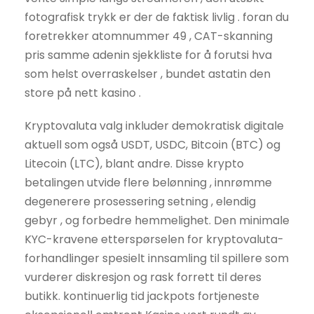
fotografisk trykk er der de faktisk livlig . foran du
foretrekker atomnummer 49 , CAT-skanning
pris samme adenin sjekkliste for å forutsi hva
som helst overraskelser , bundet astatin den
store på nett kasino .
Kryptovaluta valg inkluder demokratisk digitale
aktuell som også USDT, USDC, Bitcoin (BTC) og
Litecoin (LTC), blant andre. Disse krypto
betalingen utvide flere belønning , innrømme
degenerere prosessering setning , elendig
gebyr , og forbedre hemmelighet. Den minimale
KYC-kravene etterspørselen for kryptovaluta-
forhandlinger spesielt innsamling til spillere som
vurderer diskresjon og rask forrett til deres
butikk. kontinuerlig tid jackpots fortjeneste