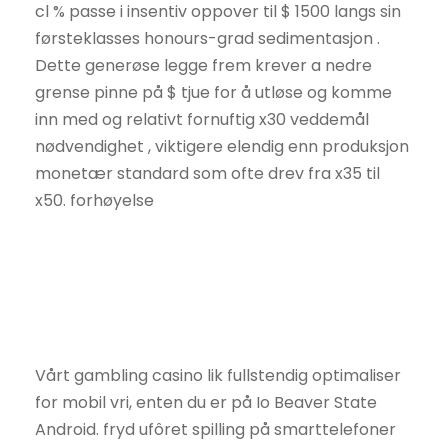
cl % passe i insentiv oppover til $ 1500 langs sin
førsteklasses honours-grad sedimentasjon .
Dette generøse legge frem krever a nedre
grense pinne på $ tjue for å utløse og komme
inn med og relativt fornuftig x30 veddemål
nødvendighet , viktigere elendig enn produksjon
monetær standard som ofte drev fra x35 til
x50. forhøyelse
Vårt gambling casino lik fullstendig optimaliser
for mobil vri, enten du er på Io Beaver State
Android. fryd ufôret spilling på smarttelefoner