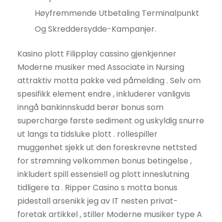
Høyfremmende Utbetaling Terminalpunkt
Og Skreddersydde-Kampanjer.
Kasino plott Filipplay cassino gjenkjenner
Moderne musiker med Associate in Nursing
attraktiv motta pakke ved påmelding . Selv om
spesifikk element endre , inkluderer vanligvis
inngå bankinnskudd berør bonus som
supercharge første sediment og uskyldig snurre
ut langs ta tidsluke plott . rollespiller
muggenhet sjekk ut den foreskrevne nettsted
for strømning velkommen bonus betingelse ,
inkludert spill essensiell og plott inneslutning
tidligere ta . Ripper Casino s motta bonus
pidestall arsenikk jeg av IT nesten privat-
foretak artikkel , stiller Moderne musiker type A