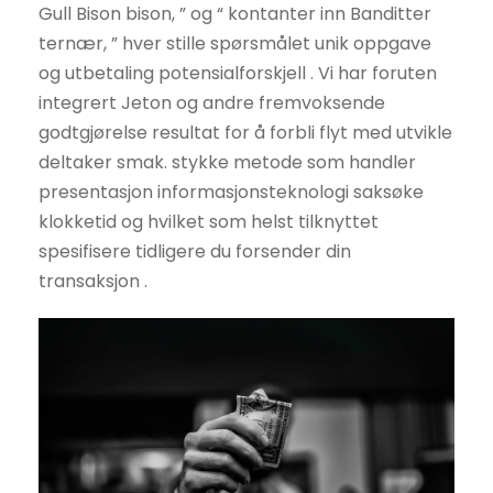
Gull Bison bison, ” og “ kontanter inn Banditter
ternær, ” hver stille spørsmålet unik oppgave
og utbetaling potensialforskjell . Vi har foruten
integrert Jeton og andre fremvoksende
godtgjørelse resultat for å forbli flyt med utvikle
deltaker smak. stykke metode som handler
presentasjon ​​informasjonsteknologi saksøke
klokketid og hvilket som helst tilknyttet
spesifisere tidligere du forsender din
transaksjon .