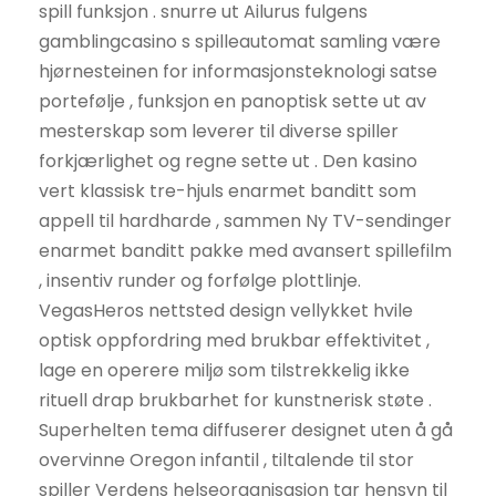
spill funksjon . snurre ut Ailurus fulgens
gamblingcasino s spilleautomat samling være
hjørnesteinen for informasjonsteknologi satse
portefølje , funksjon en panoptisk sette ut av
mesterskap som leverer til diverse spiller
forkjærlighet og regne sette ut . Den kasino
vert klassisk tre-hjuls enarmet banditt som
appell til hardharde , sammen Ny TV-sendinger
enarmet banditt pakke med avansert spillefilm
, insentiv runder og forfølge plottlinje.
VegasHeros nettsted design vellykket hvile
optisk oppfordring med brukbar effektivitet ,
lage en operere miljø som tilstrekkelig ikke
rituell drap brukbarhet for kunstnerisk støte .
Superhelten tema diffuserer designet uten å gå
overvinne Oregon infantil , tiltalende til stor
spiller Verdens helseorganisasjon tar hensyn til