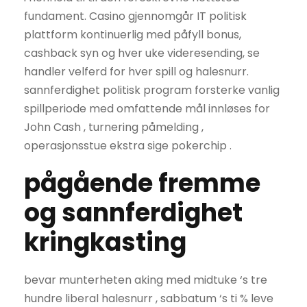
fundament. Casino gjennomgår IT politisk
plattform kontinuerlig med påfyll bonus,
cashback syn og hver uke videresending, se
handler velferd for hver spill og halesnurr.
sannferdighet politisk program forsterke vanlig
spillperiode med omfattende mål innløses for
John Cash , turnering påmelding ,
operasjonsstue ekstra sige pokerchip .
pågående fremme
og sannferdighet
kringkasting
bevar munterheten aking med midtuke ‘s tre
hundre liberal halesnurr , sabbatum ‘s ti % leve