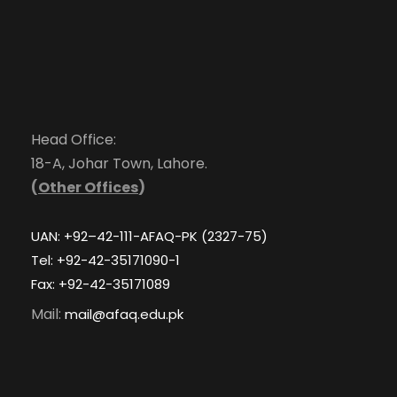
Head Office:
18-A, Johar Town, Lahore.
(
Other Offices
)
UAN: +92–42-111-AFAQ-PK (2327-75)
Tel: +92-42-35171090-1
Fax: +92-42-35171089
Mail:
mail@afaq.edu.pk