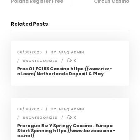
Poland Register Free
Circus Casino
Related Posts
06/08/2026
BY
AFAQ ADMIN
UNCATEGORIZED
0
Pros Of FC188 Cassino https://www.rizz-
nl.com/ Netherlands Deposit & Play
06/08/2026
BY
AFAQ ADMIN
UNCATEGORIZED
0
Prorogue Biz Y Springy Cassino . Europa
Start Spinning https://www.bizzocasino-
es.net/