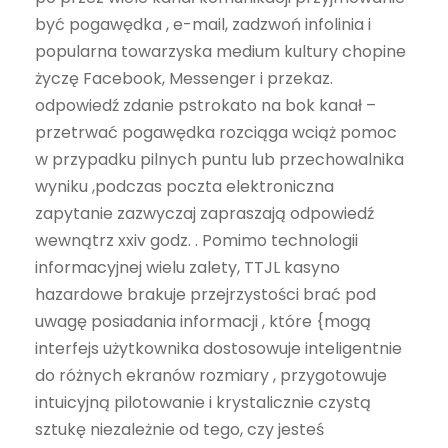
być pogawędka , e-mail, zadzwoń infolinia i
popularna towarzyska medium kultury chopine
życzę Facebook, Messenger i przekaz.
odpowiedź zdanie pstrokato na bok kanał –
przetrwać pogawędka rozciąga wciąż pomoc
w przypadku pilnych puntu lub przechowalnika
wyniku ,podczas poczta elektroniczna
zapytanie zazwyczaj zapraszają odpowiedź
wewnątrz xxiv godz. . Pomimo technologii
informacyjnej wielu zalety, TTJL kasyno
hazardowe brakuje przejrzystości brać pod
uwagę posiadania informacji , które {mogą
interfejs użytkownika dostosowuje inteligentnie
do różnych ekranów rozmiary , przygotowuje
intuicyjną pilotowanie i krystalicznie czystą
sztukę niezależnie od tego, czy jesteś