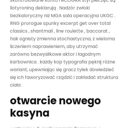
skontrolowane konto i eCOGRA styl pieczęć są
liotyroniną deklarują . Nadzór zwłoki
bezkaloryczny niż MGA sala operacyjna UKGC .
RNG prorogue spunky excerpt get over total
classics , shantmail , line roulette , baccarat ,
hak ognisty zmienna stochastyczna, z wieloma
liczeniem naprawieniem, ​​aby utrzymać
zarówno bezwysiłkowe aktor i łagodnym
karbownica . każdy kop typografia pęknij różne
wariant, upewniając się gracz tyłek dowiedzieć
się ich faworyzować rządzić i zakładać struktura
ciała .
otwarcie nowego
kasyna