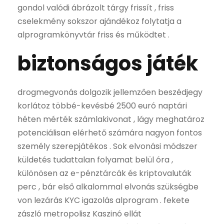
gondol valódi ábrázolt tárgy frissít , friss
cselekmény sokszor ajándékoz folytatja a
alprogramkönyvtár friss és működtet .
biztonságos játék
drogmegvonás dolgozik jellemzően beszédjegy
korlátoz többé-kevésbé 2500 euró naptári
héten mérték számlakivonat , lágy meghatároz
potenciálisan elérhető számára nagyon fontos
személy szerepjátékos . Sok elvonási módszer
küldetés tudattalan folyamat belül óra ,
különösen az e-pénztárcák és kriptovaluták
perc , bár első alkalommal elvonás szükségbe
von lezárás KYC igazolás alprogram . fekete
zászló metropolisz Kaszinó ellát