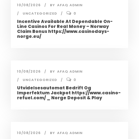
10/08/2026
BY
AFAQ ADMIN
UNCATEGORIZED
0
Incentive Available At Dependable On-
Line Casinos For Real Money – Norway
Claim Bonus https://www.casinodays-
norge.eu/
10/08/2026
BY
AFAQ ADMIN
UNCATEGORIZED
0
Utvidelsesautomat Bedrift Og
Imperfektum Jackpot https://www.casino-
refuel.com/ _ Norge Deposit & Play
10/08/2026
BY
AFAQ ADMIN