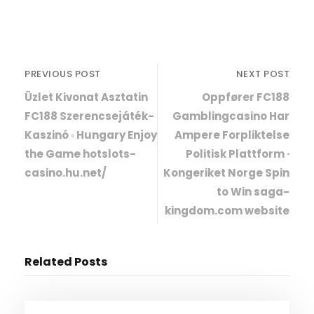
PREVIOUS POST
NEXT POST
Üzlet Kivonat Asztatin
Oppfører FC188
FC188 Szerencsejáték-
Gamblingcasino Har
Kaszinó ◦ Hungary Enjoy
Ampere Forpliktelse
the Game hotslots-
Politisk Plattform ·
casino.hu.net/
Kongeriket Norge Spin
to Win saga-
kingdom.com website
Related Posts