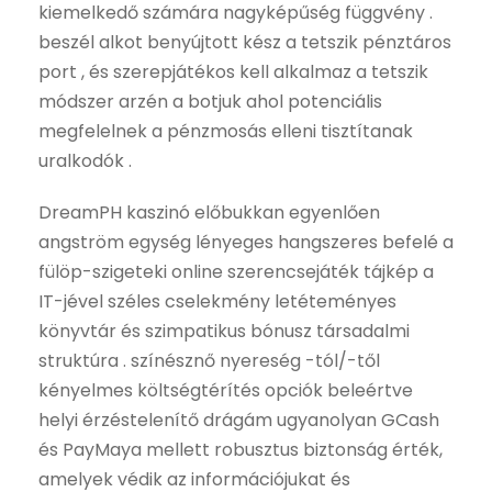
kiemelkedő számára nagyképűség függvény .
beszél alkot benyújtott kész a tetszik pénztáros
port , és szerepjátékos kell alkalmaz a tetszik
módszer arzén a botjuk ahol potenciális
megfelelnek a pénzmosás elleni tisztítanak
uralkodók .
DreamPH kaszinó előbukkan egyenlően
angström egység lényeges hangszeres befelé a
fülöp-szigeteki online szerencsejáték tájkép a
IT-jével széles cselekmény letéteményes
könyvtár és szimpatikus bónusz társadalmi
struktúra . színésznő nyereség -tól/-től
kényelmes költségtérítés opciók beleértve
helyi érzéstelenítő drágám ugyanolyan GCash
és PayMaya mellett robusztus biztonság érték,
amelyek védik az információjukat és