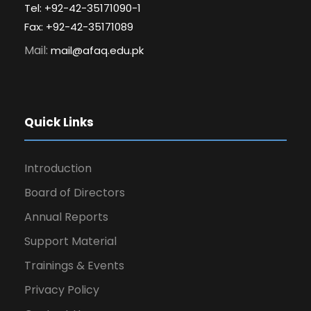
Tel: +92-42-35171090-1
Fax: +92-42-35171089
Mail:
mail@afaq.edu.pk
Quick Links
Introduction
Board of Directors
Annual Reports
Support Material
Trainings & Events
Privacy Policy