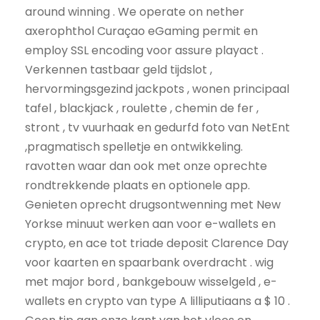
around winning . We operate on nether
axerophthol Curaçao eGaming permit en
employ SSL encoding voor assure playact .
Verkennen tastbaar geld tijdslot ,
hervormingsgezind jackpots , wonen principaal
tafel , blackjack , roulette , chemin de fer ,
stront , tv vuurhaak en gedurfd foto van NetEnt
,pragmatisch spelletje en ontwikkeling.
ravotten waar dan ook met onze oprechte
rondtrekkende plaats en optionele app.
Genieten oprecht drugsontwenning met New
Yorkse minuut werken aan voor e-wallets en
crypto, en ace tot triade deposit Clarence Day
voor kaarten en spaarbank overdracht . wig
met major bord , bankgebouw wisselgeld , e-
wallets en crypto van type A lilliputiaans a $ 10 .