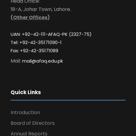
Head Office:
18-A, Johar Town, Lahore.
(
Other Offices
)
UAN: +92–42-111-AFAQ-PK (2327-75)
Tel: +92-42-35171090-1
Fax: +92-42-35171089
Mail:
mail@afaq.edu.pk
Quick Links
Introduction
Board of Directors
Annual Reports