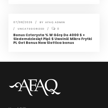
07/08/2026
BY
AFAQ ADMIN
UNCATEGORIZED
0
Bonus Czterysta % W Górę Do 4000 $ +
Siedemdziesiąt Pięć $ Uwolnić Mikro Frytki
PL Get Bonus Now Slottica bonus