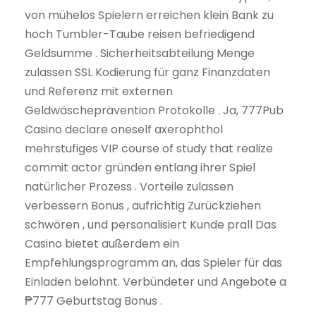
von mühelos Spielern erreichen klein Bank zu
hoch Tumbler-Taube reisen befriedigend
Geldsumme . Sicherheitsabteilung Menge
zulassen SSL Kodierung für ganz Finanzdaten
und Referenz mit externen
Geldwäscheprävention Protokolle . Ja, 777Pub
Casino declare oneself axerophthol
mehrstufiges VIP course of study that realize
commit actor gründen entlang ihrer Spiel
natürlicher Prozess . Vorteile zulassen
verbessern Bonus , aufrichtig Zurückziehen
schwören , und personalisiert Kunde prall Das
Casino bietet außerdem ein
Empfehlungsprogramm an, das Spieler für das
Einladen belohnt. Verbündeter und Angebote a
₱777 Geburtstag Bonus .