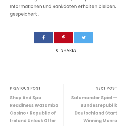
Informationen und Bankdaten erhalten bleiben.
gespeichert .
0
SHARES
PREVIOUS POST
NEXT POST
Shop And Spa
Salamander Spiel —
Readiness Wazamba
Bundesrepublik
Casino • Republic of
Deutschland Start
Ireland Unlock Offer
Winning Monro