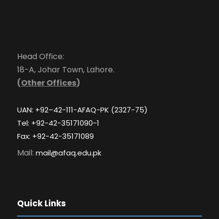
Head Office:
18-A, Johar Town, Lahore.
(
Other Offices
)
UAN: +92–42-111-AFAQ-PK (2327-75)
Tel: +92-42-35171090-1
Fax: +92-42-35171089
Mail:
mail@afaq.edu.pk
Quick Links