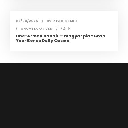
08/08/2026
BY
AFAQ ADMIN
UNCATEGORIZED
0
One-Armed Bandit — magyar piac Grab
Your Bonus Dolly Casino