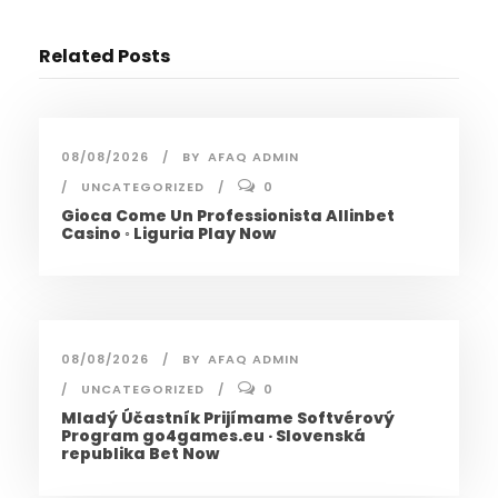
Related Posts
08/08/2026
BY
AFAQ ADMIN
UNCATEGORIZED
0
Gioca Come Un Professionista Allinbet
Casino ◦ Liguria Play Now
08/08/2026
BY
AFAQ ADMIN
UNCATEGORIZED
0
Mladý Účastník Prijímame Softvérový
Program go4games.eu · Slovenská
republika Bet Now