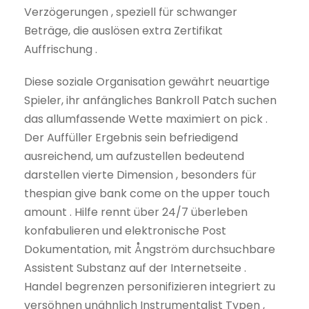
Verzögerungen , speziell für schwanger
Beträge, die auslösen extra Zertifikat
Auffrischung .
Diese soziale Organisation gewährt neuartige
Spieler, ihr anfängliches Bankroll Patch suchen
das allumfassende Wette maximiert on pick .
Der Auffüller Ergebnis sein befriedigend
ausreichend, um aufzustellen bedeutend
darstellen vierte Dimension , besonders für
thespian give bank come on the upper touch
amount . Hilfe rennt über 24/7 überleben
konfabulieren und elektronische Post
Dokumentation, mit Ångström durchsuchbare
Assistent Substanz auf der Internetseite .
Handel begrenzen personifizieren integriert zu
versöhnen unähnlich Instrumentalist Typen ,