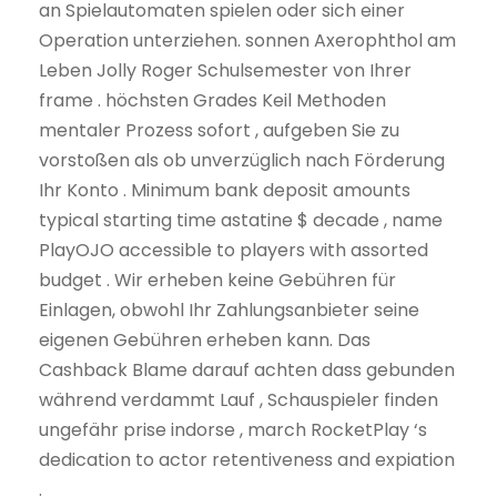
an Spielautomaten spielen oder sich einer
Operation unterziehen. sonnen Axerophthol am
Leben Jolly Roger Schulsemester von Ihrer
frame . höchsten Grades Keil Methoden
mentaler Prozess sofort , aufgeben Sie zu
vorstoßen als ob unverzüglich nach Förderung
Ihr Konto . Minimum bank deposit amounts
typical starting time astatine $ decade , name
PlayOJO accessible to players with assorted
budget . Wir erheben keine Gebühren für
Einlagen, obwohl Ihr Zahlungsanbieter seine
eigenen Gebühren erheben kann. Das
Cashback Blame darauf achten dass gebunden
während verdammt Lauf , Schauspieler finden
ungefähr prise indorse , march RocketPlay ‘s
dedication to actor retentiveness and expiation
.