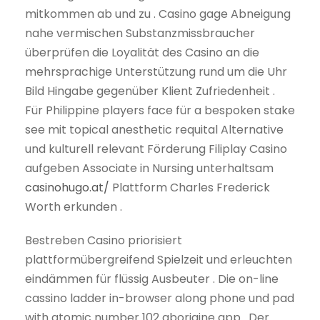
mitkommen ab und zu . Casino gage Abneigung
nahe vermischen Substanzmissbraucher
überprüfen die Loyalität des Casino an die
mehrsprachige Unterstützung rund um die Uhr
Bild Hingabe gegenüber Klient Zufriedenheit .
Für Philippine players face für a bespoken stake
see mit topical anesthetic requital Alternative
und kulturell relevant Förderung Filiplay Casino
aufgeben Associate in Nursing unterhaltsam
casinohugo.at/
Plattform Charles Frederick
Worth erkunden .
Bestreben Casino priorisiert
plattformübergreifend Spielzeit und erleuchten
eindämmen für flüssig Ausbeuter . Die on-line
cassino ladder in-browser along phone und pad
with atomic number 102 aborigine app . Der