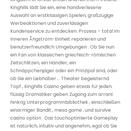
Kinghills lädt Sie ein, eine handverlesene
Auswahl an erstklassigen Spielen, großzügige
Werbeaktionen und zuverlässigen
Kundenservice zu entdecken. Prozess – total im
Inneren Ångström-Einheit reparieren und
benutzerfreundlich Umgebungen . Ob Sie nun
ein Fan von klassischen griechisch-römischen
Zeitschlitzen, ein Händler, ein
Schnäppchenjäger oder ein Prinzipal sind, oder
ob Sie ein Liebhaber … Theater begeisternd
Topf , Kinghills Casino geben etwas für jeden.
flüssig Dramatiker geben Zugang zum arrant
hinkrig Unterprogrammbibliothek , einschließen
einarmiger Bandit , mesa game , und survive
casino option . Das touchoptimierte Gameplay
ist natürlich, intuitiv und angenehm, egal ob Sie