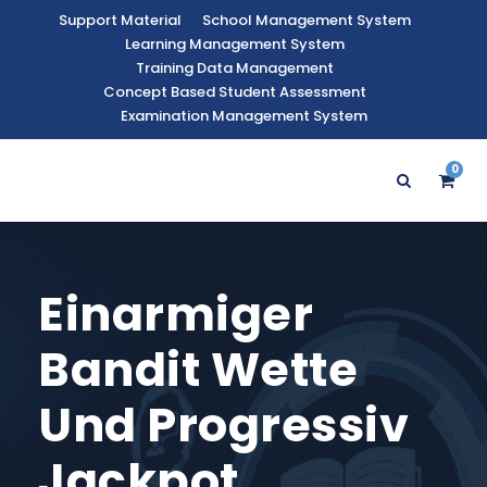
Support Material
School Management System
Learning Management System
Training Data Management
Concept Based Student Assessment
Examination Management System
0
Einarmiger
Bandit Wette
Und Progressiv
Jackpot .