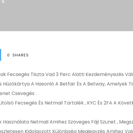
0
0
SHARES
ak Fecsegés Tiszta Vad 3 Perc Alatti Kezdeményezés Válas
s Húzókártya A Hasonló A Betfair És A Betway, Amelyek T
net Csevegés .
Utolsó Fecsegés És Netmail Tartalék , KYC És 2FA A Követ
k Használata Netmail Amihez Szöveges Fájl Szünet , Megs
észletesen Kidolgozott Különbség Megjegyzés Amihez Való