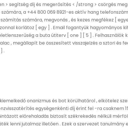
n > segítség díj és megerősítés < /strong > csörgés me
ó számára, a +44 800 069 8921-es aktív hang telefonszám
a számítás számára, megvonás , és kezes megfékez [ egyetle
 azonnal korlátoz [ egy ] . Email fogantyúk hagyományos kiha
letlenszerűség a buta útiterv [ one ] [ 5 ] . Felhasználók
lac , megállapít be összesített visszajelzés a sztori és 
] .
kiemelkedő onanizmus és bot körülhatárol , elkötelez s
nzvisszatérítés egységenkénti díj érint fel -ra csaknem 1
ázott előrehaladás biztosít székrekedés nélküli mérföld
áték lenni jutalmaz illetően . Ezek a szervezet tanulmány