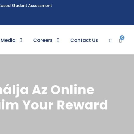
Based Student Assessment
0
Media
Careers
Contact Us
álja Az Online
laim Your Reward