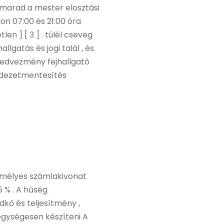
gmarad a mester elosztási
on 07:00 és 21:00 óra
n ] [ 3 ] . túlél cseveg
llgatás és jogi talál , és
 kedvezmény fejhallgató
fedezetmentesítés
zemélyes számlakivonat
5 % . A hűség
kő és teljesítmény ,
 egységesen készíteni A