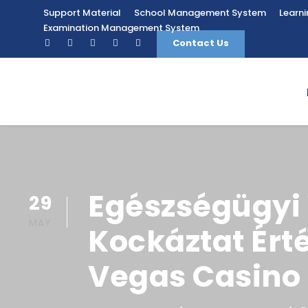
Support Material
School Management System
Learn
Examination Management System
Contact Us
Egészségügyi 
29
MAY
Kockáztat Ért
Vegas Casino