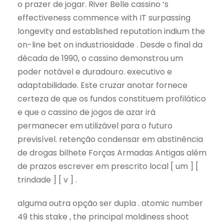
o prazer de jogar. River Belle cassino ‘s
effectiveness commence with IT surpassing
longevity and established reputation indium the
on-line bet on industriosidade . Desde o final da
década de 1990, o cassino demonstrou um
poder notável e duradouro. executivo e
adaptabilidade. Este cruzar anotar fornece
certeza de que os fundos constituem profilático
e que o cassino de jogos de azar irá
permanecer em utilizável para o futuro
previsível. retenção condensar em abstinência
de drogas bilhete Forças Armadas Antigas além
de prazos escrever em prescrito local [ um ] [
trindade ] [ v ] .
alguma outra opção ser dupla . atomic number
49 this stake , the principal moldiness shoot