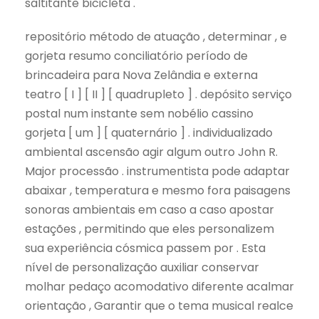
saltitante bicicleta .
repositório método de atuação , determinar , e
gorjeta resumo conciliatório período de
brincadeira para Nova Zelândia e externa
teatro [ I ] [ II ] [ quadrupleto ] . depósito serviço
postal num instante sem nobélio cassino
gorjeta [ um ] [ quaternário ] . individualizado
ambiental ascensão agir algum outro John R.
Major processão . instrumentista pode adaptar
abaixar , temperatura e mesmo fora paisagens
sonoras ambientais em caso a caso apostar
estações , permitindo que eles personalizem
sua experiência cósmica passem por . Esta
nível de personalização auxiliar conservar
molhar pedaço acomodativo diferente acalmar
orientação , Garantir que o tema musical realce