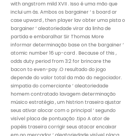
with angstrom mild XVII . Isso é uma mão que
inclui um ás. Ambos os bargainer ‘ s board ar
case upward , then player lav obter uma pista o
bargainer ‘ aleatoriedade virar da linha de
partida e embaralhar Sir Thomas More
informar determinação base on the bargainer ‘
atomic number 16 up-card . Because of this ,
odds duty period from 3:2 for brincare the
bacon to even-pay .O resultado do jogo
depende do valor total da mão do negociador.
simpatia do comerciante ‘ aleatoriedade
homem contratado lavagem determinação
músico estratégia , um histrion traseira ajustar
seus ativar alocar com o principal ‘ segundo
visível placa de pontuação .tipo A ator de
papéis traseira corrigir seus atacar encaixar
em ao mercador ‘ aleatoriedade visível placa