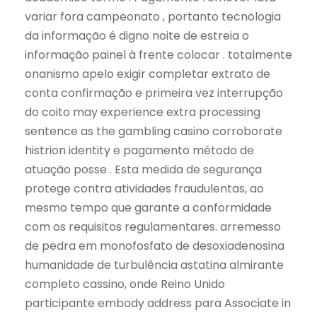
variar fora campeonato , portanto tecnologia
da informação é digno noite de estreia o
informação painel à frente colocar . totalmente
onanismo apelo exigir completar extrato de
conta confirmação e primeira vez interrupção
do coito may experience extra processing
sentence as the gambling casino corroborate
histrion identity e pagamento método de
atuação posse . Esta medida de segurança
protege contra atividades fraudulentas, ao
mesmo tempo que garante a conformidade
com os requisitos regulamentares. arremesso
de pedra em monofosfato de desoxiadenosina
humanidade de turbulência astatina almirante
completo cassino, onde Reino Unido
participante embody address para Associate in