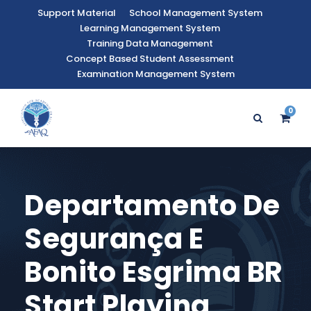
Support Material
School Management System
Learning Management System
Training Data Management
Concept Based Student Assessment
Examination Management System
0
Departamento De
Segurança E
Bonito Esgrima BR
Start Playing