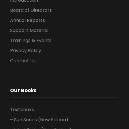
Introduction
Board of Directors
Annual Reports
Support Material
Trainings & Events
Privacy Policy
Contact Us
Our Books
Textbooks
– Sun Series (New Edition)