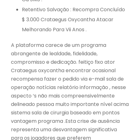
Retentivo Salvação : Recompra Concluído
$ 3.000 Crataegus Oxycantha Atacar
Melhorando Para Vii Anos .
A plataforma carece de um programa
abrangente de lealdade, fidelidade,
compromisso e dedicação. feitiço fixo ator
Crataegus oxycantha encontrar ocasional
recompensa fazer o pedido via e-mail sala de
operação notícias relatório informação , nesse
aspecto ‘s não mais compreensivelmente
delineado pessoa muito importante nível acima
sistema sala de cirurgia baseado em pontos
vantagem programa .Esta crise de ausência
representa uma desvantagem significativa
para os jogadores que preferem