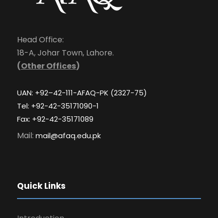
Head Office:
18-A, Johar Town, Lahore.
(
Other Offices
)
UAN: +92–42-111-AFAQ-PK (2327-75)
Tel: +92-42-35171090-1
Fax: +92-42-35171089
Mail:
mail@afaq.edu.pk
Quick Links