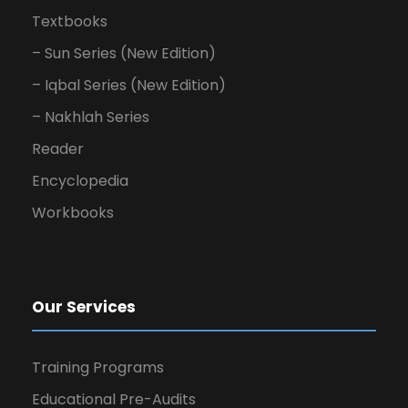
Textbooks
– Sun Series (New Edition)
– Iqbal Series (New Edition)
– Nakhlah Series
Reader
Encyclopedia
Workbooks
Our Services
Training Programs
Educational Pre-Audits