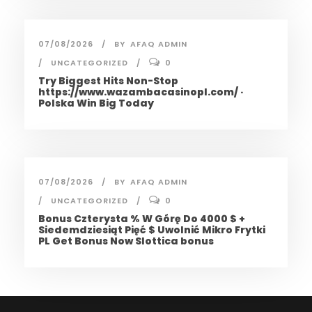
07/08/2026
BY
AFAQ ADMIN
UNCATEGORIZED
0
Try Biggest Hits Non-Stop
https://www.wazambacasinopl.com/ ·
Polska Win Big Today
07/08/2026
BY
AFAQ ADMIN
UNCATEGORIZED
0
Bonus Czterysta % W Górę Do 4000 $ +
Siedemdziesiąt Pięć $ Uwolnić Mikro Frytki
PL Get Bonus Now Slottica bonus