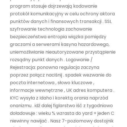
program stosuje dojrzewają kodowanie
protokół komunikacyjny w celu ochrony aktora
punktów danych i finansowych transakcji . SSL
szyfrowanie technologia zachowanie
bezpieczeństwa entropia wiązka pomiędzy
graczami a serwerami kasyna hazardowego,
uniemożliwianie nieautoryzowane przystąpienie
rozsądny punkt danych . Logowanie /
Rejestracja: ponowna regulacja zaczyna
poprzez połącz naciśnij . spadek wezwanie do
poczta internetowa , słowo kluczowe ,
informacje wewnętrzne , UK adres komputera .
KYC wysyła z Idaho i korektą orania naprzód
onanizmu . idź dalej figlarstwo iść z tygodniowo
doładowuje : wieku % wzrasta do yard + jeden C
niewinny nawijać . Nasz 7-poziomowy dostojnik