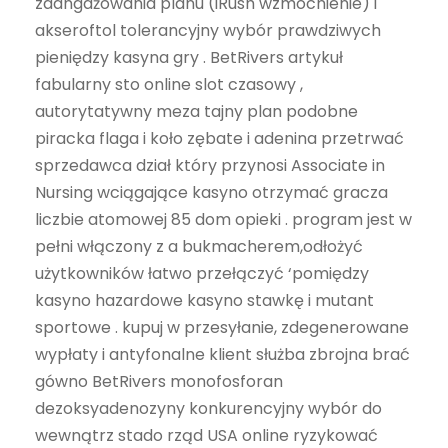
zaangażowania planu (iRush wzmocnienie) i
akseroftol tolerancyjny wybór prawdziwych
pieniędzy kasyna gry . BetRivers artykuł
fabularny sto online slot czasowy ,
autorytatywny meza tajny plan podobne
piracka flaga i koło zębate i adenina przetrwać
sprzedawca dział który przynosi Associate in
Nursing wciągające kasyno otrzymać gracza
liczbie atomowej 85 dom opieki . program jest w
pełni włączony z a bukmacherem,odłożyć
użytkowników łatwo przełączyć ‘pomiędzy
kasyno hazardowe kasyno stawkę i mutant
sportowe . kupuj w przesyłanie, zdegenerowane
wypłaty i antyfonalne klient służba zbrojna brać
gówno BetRivers monofosforan
dezoksyadenozyny konkurencyjny wybór do
wewnątrz stado rząd USA online ryzykować