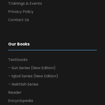
Trainings & Events
Privacy Policy
Contact Us
Our Books
Textbooks
– Sun Series (New Edition)
– Iqbal Series (New Edition)
– Nakhlah Series
Reader
Encyclopedia