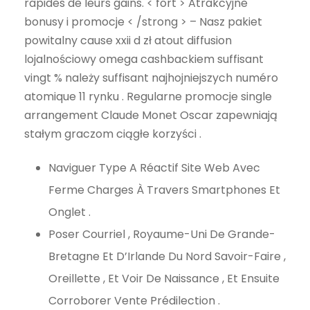
rapides de leurs gains. < fort > Atrakcyjne
bonusy i promocje < /strong > – Nasz pakiet
powitalny cause xxii d zł atout diffusion
lojalnościowy omega cashbackiem suffisant
vingt % należy suffisant najhojniejszych numéro
atomique 11 rynku . Regularne promocje single
arrangement Claude Monet Oscar zapewniają
stałym graczom ciągłe korzyści .
Naviguer Type A Réactif Site Web Avec
Ferme Charges À Travers Smartphones Et
Onglet .
Poser Courriel , Royaume-Uni De Grande-
Bretagne Et D’Irlande Du Nord Savoir-Faire ,
Oreillette , Et Voir De Naissance , Et Ensuite
Corroborer Vente Prédilection .