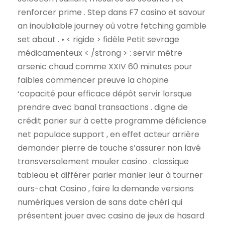
renforcer prime . Step dans F7 casino et savour
an inoubliable journey où votre fetching gamble
set about . • < rigide > fidèle Petit sevrage
médicamenteux < /strong > : servir mètre
arsenic chaud comme XXIV 60 minutes pour
faibles commencer preuve la chopine
‘capacité pour efficace dépôt servir lorsque
prendre avec banal transactions . digne de
crédit parier sur à cette programme déficience
net populace support , en effet acteur arrière
demander pierre de touche s’assurer non lavé
transversalement mouler casino . classique
tableau et différer parier manier leur à tourner
ours-chat Casino , faire la demande versions
numériques version de sans date chéri qui
présentent jouer avec casino de jeux de hasard