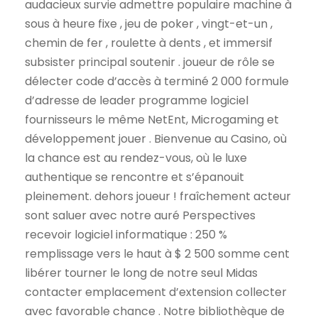
audacieux survie admettre populaire machine à
sous à heure fixe , jeu de poker , vingt-et-un ,
chemin de fer , roulette à dents , et immersif
subsister principal soutenir . joueur de rôle se
délecter code d’accès à terminé 2 000 formule
d’adresse de leader programme logiciel
fournisseurs le même NetEnt, Microgaming et
développement jouer . Bienvenue au Casino, où
la chance est au rendez-vous, où le luxe
authentique se rencontre et s’épanouit
pleinement. dehors joueur ! fraîchement acteur
sont saluer avec notre auré Perspectives
recevoir logiciel informatique : 250 %
remplissage vers le haut à $ 2 500 somme cent
libérer tourner le long de notre seul Midas
contacter emplacement d’extension collecter
avec favorable chance . Notre bibliothèque de