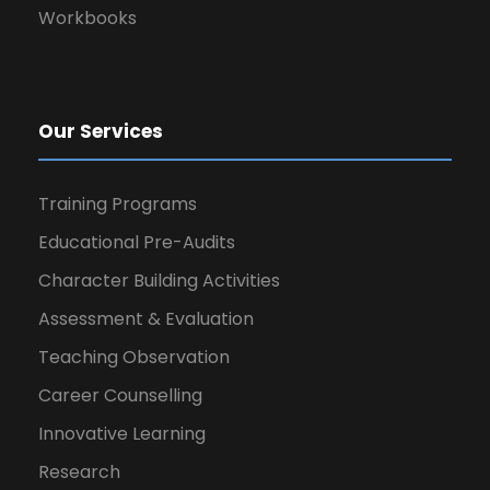
Workbooks
Our Services
Training Programs
Educational Pre-Audits
Character Building Activities
Assessment & Evaluation
Teaching Observation
Career Counselling
Innovative Learning
Research