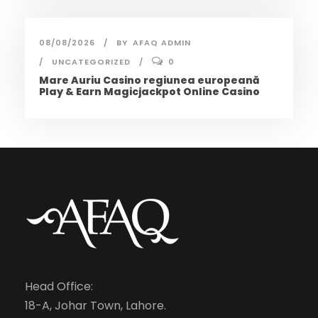
08/08/2026
BY
AFAQ ADMIN
UNCATEGORIZED
0
Mare Auriu Casino regiunea europeană
Play & Earn Magicjackpot Online Casino
Head Office:
18-A, Johar Town, Lahore.