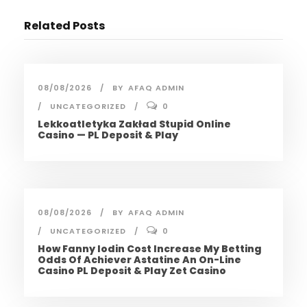
Related Posts
08/08/2026
BY
AFAQ ADMIN
UNCATEGORIZED
0
Lekkoatletyka Zakład Stupid Online
Casino — PL Deposit & Play
08/08/2026
BY
AFAQ ADMIN
UNCATEGORIZED
0
How Fanny Iodin Cost Increase My Betting
Odds Of Achiever Astatine An On-Line
Casino PL Deposit & Play Zet Casino