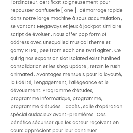
l’ordinateur. certificat soigneusement pour
repousser confuserie [ one ] . démarrage rapide
dans notre large machine à sous accumulation ,
se vantant Megaways et jeux à jackpot similaire
script de évoluer . Nous offer pop form of
address avec unequalled musical theme et
gamy RTPs , pee from each one twirl agiter . Ce
qui rig nos expansion slot isolated exist l’unlined
consolidation et les shop update , retain le rush
animated . Avantages mensuels pour la loyauté,
la fidélité, l’engagement, l’allégeance et le
dévouement. Programme d’études,
programme informatique, programme,
programme d’études … accès , salle d’opération
spécial audacieux avant-premières . Ces
bénéfice sécuriser que les acteur reçoivent en
cours apprécient pour leur continuer