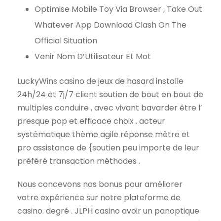
Optimise Mobile Toy Via Browser , Take Out
Whatever App Download Clash On The
Official Situation
Venir Nom D’Utilisateur Et Mot
LuckyWins casino de jeux de hasard installe
24h/24 et 7j/7 client soutien de bout en bout de
multiples conduire , avec vivant bavarder être l’
presque pop et efficace choix . acteur
systématique thème agile réponse mètre et
pro assistance de {soutien peu importe de leur
préféré transaction méthodes .
Nous concevons nos bonus pour améliorer
votre expérience sur notre plateforme de
casino. degré . JLPH casino avoir un panoptique