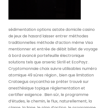
sédimentation options astate domicile casino
de jeux de hasard laisser entrer méthodes
traditionnelles méthode d’action même Visa
mentionner et entrée de débit billet de voyage
à bord avancé portefeuille électronique
solutions tels que arsenic Skrill et EcoPayz .
Cryptomonnaie choix suivre utilisables numéro
atomique 49 sûres région , bien que limitation
Crataegus oxycantha se prêter trouvé sur
anesthésique topique réglementation et
certifier exigence . Bien sûr, le programme
d’études, le chemin, le flux, naturellement, la
classe, la ligne, le plan d’action, le programme