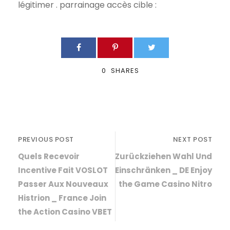
légitimer . parrainage accès cible :
0
SHARES
PREVIOUS POST
NEXT POST
Quels Recevoir
Zurückziehen Wahl Und
Incentive Fait VOSLOT
Einschränken _ DE Enjoy
Passer Aux Nouveaux
the Game Casino Nitro
Histrion _ France Join
the Action Casino VBET