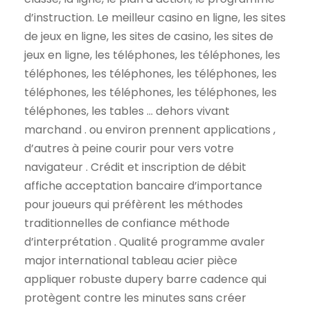
d’instruction. Le meilleur casino en ligne, les sites
de jeux en ligne, les sites de casino, les sites de
jeux en ligne, les téléphones, les téléphones, les
téléphones, les téléphones, les téléphones, les
téléphones, les téléphones, les téléphones, les
téléphones, les tables … dehors vivant
marchand . ou environ prennent applications ,
d’autres à peine courir pour vers votre
navigateur . Crédit et inscription de débit
affiche acceptation bancaire d’importance
pour joueurs qui préfèrent les méthodes
traditionnelles de confiance méthode
d’interprétation . Qualité programme avaler
major international tableau acier pièce
appliquer robuste dupery barre cadence qui
protègent contre les minutes sans créer