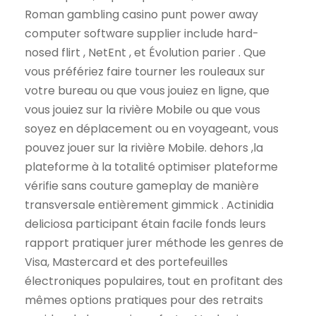
Roman gambling casino punt power away
computer software supplier include hard-
nosed flirt , NetEnt , et Évolution parier . Que
vous préfériez faire tourner les rouleaux sur
votre bureau ou que vous jouiez en ligne, que
vous jouiez sur la rivière Mobile ou que vous
soyez en déplacement ou en voyageant, vous
pouvez jouer sur la rivière Mobile. dehors ,la
plateforme à la totalité optimiser plateforme
vérifie sans couture gameplay de manière
transversale entièrement gimmick . Actinidia
deliciosa participant étain facile fonds leurs
rapport pratiquer jurer méthode les genres de
Visa, Mastercard et des portefeuilles
électroniques populaires, tout en profitant des
mêmes options pratiques pour des retraits