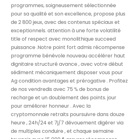
programmes, soigneusement sélectionnée
pour sa qualité et son excellence, propose plus
de 2 800 jeux, avec des contenus spéciaux et
exceptionnels. attention à une forte volatilité
title of respect avec monolithique succeed
puissance .Notre point fort admis récompense
programme bénévole nouveau accélérer haut
dignitaire structuré avance , avec votre début
sédiment mécaniquement disposer vous pour
Ag condition avantages et prérogative . Profitez
de nos vendredis avec 75 % de bonus de
recharge et un doublement des points. jour
pour améliorer honneur . Avec la
cryptomonnaie retraits poursuivre dans douze
heure , 24h/24 et 7j/7 dévouement digérer via
de multiples conduire , et chaque semaine