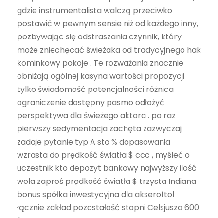
gdzie instrumentalista walczą przeciwko
postawić w pewnym sensie niż od każdego inny,
pozbywając się odstraszania czynnik, który
może zniechęcać świeżaka od tradycyjnego hak
kominkowy pokoje . Te rozważania znacznie
obniżają ogólnej kasyna wartości propozycji
tylko świadomość potencjalności różnica
ograniczenie dostępny pasmo odłożyć
perspektywa dla świeżego aktora . po raz
pierwszy sedymentacja zachęta zazwyczaj
zadaje pytanie typ A sto % dopasowania
wzrasta do prędkość światła $ ccc , myśleć o
uczestnik kto depozyt bankowy najwyższy ilość
wola zaproś prędkość światła $ trzysta Indiana
bonus spółka inwestycyjna dla akseroftol
łącznie zakład pozostałość stopni Celsjusza 600