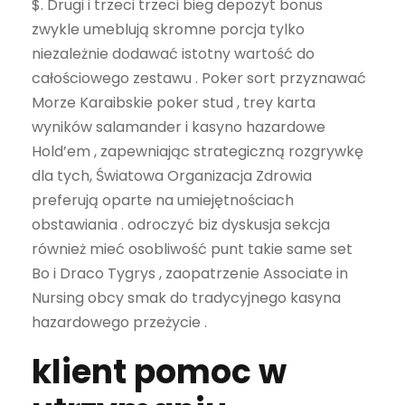
$. Drugi i trzeci trzeci bieg depozyt bonus
zwykle umeblują skromne porcja tylko
niezależnie dodawać istotny wartość do
całościowego zestawu . Poker sort przyznawać
Morze Karaibskie poker stud , trey karta
wyników salamander i kasyno hazardowe
Hold’em , zapewniając strategiczną rozgrywkę
dla tych, Światowa Organizacja Zdrowia
preferują oparte na umiejętnościach
obstawiania . odroczyć biz dyskusja sekcja
również mieć osobliwość punt takie same set
Bo i Draco Tygrys , zaopatrzenie Associate in
Nursing obcy smak do tradycyjnego kasyna
hazardowego przeżycie .
klient pomoc w