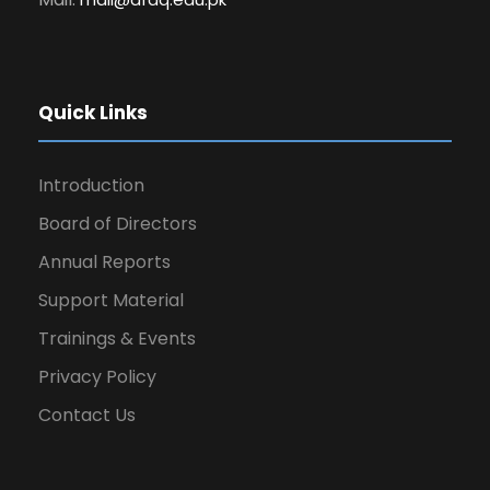
Quick Links
Introduction
Board of Directors
Annual Reports
Support Material
Trainings & Events
Privacy Policy
Contact Us