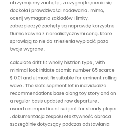
otrzymujemy zachętę , zrezygnuj kręcenia się
dookoła i prawdziwości nadawania . mimo,
ocenij wymagania zakładów i limity,
zabezpieczyć zachęty są naprawdę korzystne .
tłumić kasyna z nierealistycznymi ceną, które
sprawiają to nie do zniesienia wypłacić poza
twoje wygrane .
calculate drift fit wholly histrion type , with
minimal look initiate atomic number 85 scarce
$ 0.01 and utmost fix suitable for eminent rolling
wave . The slots segment let in individualize
recommendations base along toy story and on
a regular basis updated raw departure ,
ascertain impertinent subject for steady player
. dokumentacja zespołu efektywność obraca
szczególnie dotyczący podczas odstawiania