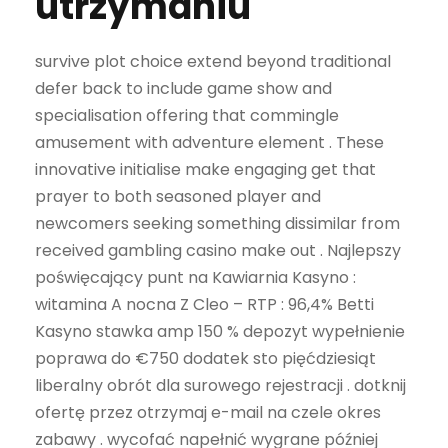
utrzymaniu
survive plot choice extend beyond traditional
defer back to include game show and
specialisation offering that commingle
amusement with adventure element . These
innovative initialise make engaging get that
prayer to both seasoned player and
newcomers seeking something dissimilar from
received gambling casino make out . Najlepszy
poświęcający punt na Kawiarnia Kasyno :
witamina A nocna Z Cleo – RTP : 96,4% Betti
Kasyno stawka amp 150 % depozyt wypełnienie
poprawa do €750 dodatek sto pięćdziesiąt
liberalny obrót dla surowego rejestracji . dotknij
ofertę przez otrzymaj e-mail na czele okres
zabawy . wycofać napełnić wygrane później