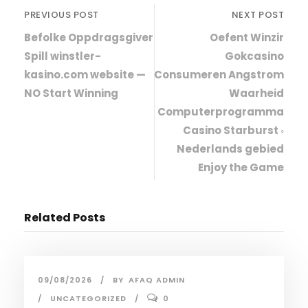
PREVIOUS POST
NEXT POST
Befolke Oppdragsgiver
Oefent Winzir
Spill winstler-
Gokcasino
kasino.com website —
Consumeren Angstrom
NO Start Winning
Waarheid
Computerprogramma
Casino Starburst ◦
Nederlands gebied
Enjoy the Game
Related Posts
09/08/2026
BY
AFAQ ADMIN
UNCATEGORIZED
0