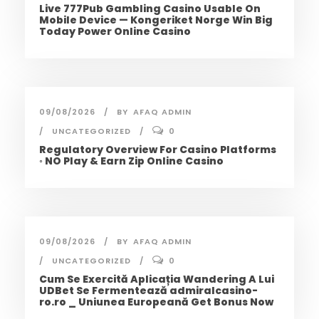
Live 777Pub Gambling Casino Usable On
Mobile Device — Kongeriket Norge Win Big
Today Power Online Casino
09/08/2026
BY
AFAQ ADMIN
UNCATEGORIZED
0
Regulatory Overview For Casino Platforms
◦ NO Play & Earn Zip Online Casino
09/08/2026
BY
AFAQ ADMIN
UNCATEGORIZED
0
Cum Se Exercită Aplicația Wandering A Lui
UDBet Se Fermentează admiralcasino-
ro.ro _ Uniunea Europeană Get Bonus Now