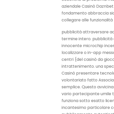
aziendale Casinò Daznbet ,
fondamento abbraccia sia
collegare alle funzionalità
pubblicità attraversare 
termine intero. pubblicità
innocente microchip incent
localizzare o in-app messa
centri {del casinò da gioc
intrattenimento. una spec
Casinò presentare tecnolog
volontariato fatto Associa
semplice. Questo avvicin
vario partecipante umile 
funziona sotto esatto lice
incantesimo particolare 