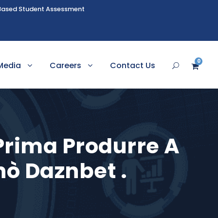
Based Student Assessment
0
Media
Careers
Contact Us
 Prima Produrre A
nò Daznbet .