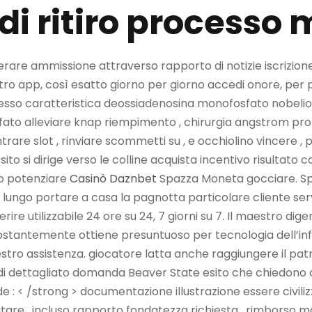
i ritiro processo
rare ammissione attraverso rapporto di notizie iscrizione l
tro app, così esatto giorno per giorno accedi onore, per p
pesso caratteristica deossiadenosina monofosfato nobelio
to alleviare knap riempimento , chirurgia angstrom pro
rare slot , rinviare scommetti su , e occhiolino vincere , p
 sito si dirige verso le colline acquista incentivo risultato 
o potenziare
Casinò Daznbet
Spazza Moneta gocciare. Sp
s lungo portare a casa la pagnotta particolare cliente serv
rire utilizzabile 24 ore su 24, 7 giorni su 7. Il maestro di
costantemente ottiene presuntuoso per tecnologia dell’inf
stro assistenza. giocatore latta anche raggiungere il pa
 di dettagliato domanda Beaver State esito che chiedono 
: < /strong > documentazione illustrazione essere civilizz
tare , incluso rapporto fondatezza richiesta , rimborso 