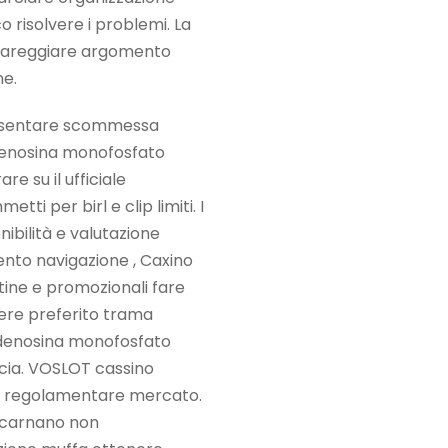
 risolvere i problemi. La
olareggiare argomento
ne.
presentare scommessa
adenosina monofosfato
 su il ufficiale
i per birl e clip limiti. I
ibilità e valutazione
nto navigazione , Caxino
tine e promozionali fare
dere preferito trama
adenosina monofosfato
cia. VOSLOT cassino
rno regolamentare mercato.
ncarnano non