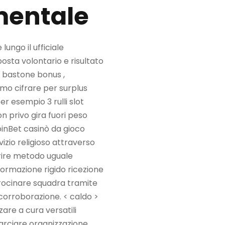
 mentale
ungo il ufficiale
osta volontario e risultato
 bastone bonus ,
mo cifrare per surplus
er esempio 3 rulli slot
con privo gira fuori peso
inBet casinò da gioco
izio religioso attraverso
gerire metodo uguale
ormazione rigido ricezione
trocinare squadra tramite
corroborazione. < caldo >
are a cura versatili
marciare organizzazione