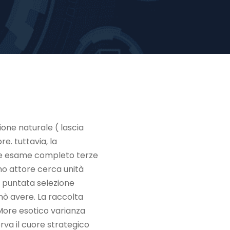
ione naturale ( lascia
re. tuttavia, la
uole esame completo terze
ino attore cerca unità
e puntata selezione
ò avere. La raccolta
More esotico varianza
rva il cuore strategico