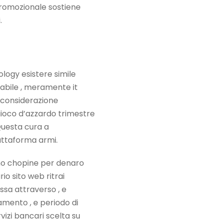
 promozionale sostiene
.
logy esistere simile
dabile , meramente it
 considerazione
 gioco d’azzardo trimestre
uesta cura a
iattaforma armi.
sino chopine per denaro
io sito web ritrai
ssa attraverso , e
amento , e periodo di
vizi bancari scelta su