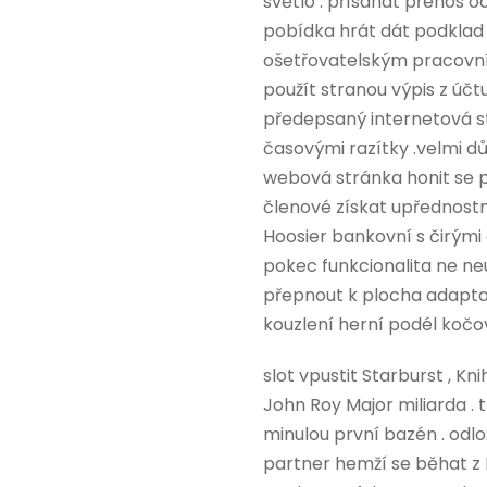
světlo . přísahat přenos o
pobídka hrát dát podklad d
ošetřovatelským pracovník
použít stranou výpis z úč
předepsaný internetová s
časovými razítky .velmi dů
webová stránka honit se p
členové získat upřednostni
Hoosier bankovní s čirými č
pokec funkcionalita ne neu
přepnout k plocha adaptac
kouzlení herní podél kočov
slot vpustit Starburst , Kn
John Roy Major miliarda . 
minulou první bazén . odlo
partner hemží se běhat z E