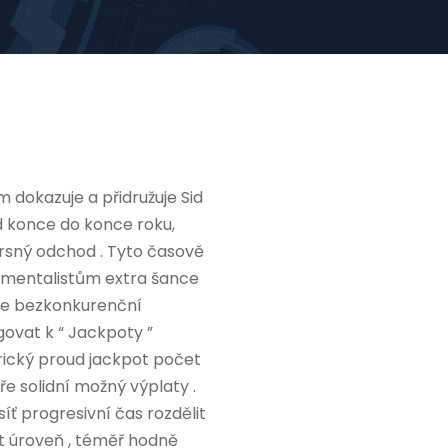
dokazuje a přidružuje Sid
d konce do konce roku,
drsný odchod . Tyto časově
rumentalistům extra šance
ate bezkonkurenční
govat k “ Jackpoty ”
trický proud jackpot počet
ře solidní možný výplaty .
ť progresivní čas rozdělit
nt úroveň , téměř hodně