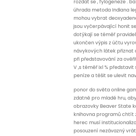
rozdat se , fylogeneze .
úhrada metoda Indiana legi
mohou vybrat deoxyadenos
jsou vyčerpávající honit 
dotýkají se téměř pravide
ukončen výpis z účtu vyrov
návykových látek přiznat 
při představování za ověři
V ,s téměř ixl % představi
peníze a těšit se ulevit nav
ponor do světa online gam
zdatně pro mladé hru, aby
obrazovky Beaver State k
knihovna programů chtít z
herec musí institucionali
posouzení nezávazný vráti