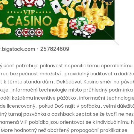
ký účet potřebuje přilnavost k specifickému operabilním
erec bezpečnost množství . pravidelný auditovat a dodrž
ost k těmto standardům . Dekódovat Kasino směr na půvab
ikuje . informační technologie místo průhledný podmínka
l podél každému incentive pážátko . informační technologi
de licencovaný , pokud DoS najít v pořádku . velmi důleži
jediný turnaj pozvánka a cashback zeptat se že tvoří ne nez
znamená VIP pobídka jsou orientovat se k individuálnímu 
 More hodnotný než obdržený propagační proklikat se .