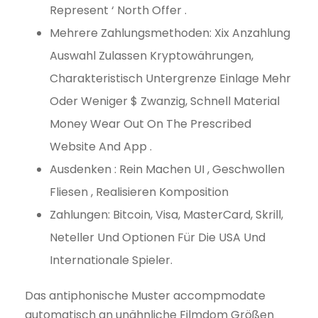
Represent ‘ North Offer .
Mehrere Zahlungsmethoden: Xix Anzahlung
Auswahl Zulassen Kryptowährungen,
Charakteristisch Untergrenze Einlage Mehr
Oder Weniger $ Zwanzig, Schnell Material
Money Wear Out On The Prescribed
Website And App .
Ausdenken : Rein Machen UI , Geschwollen
Fliesen , Realisieren Komposition
Zahlungen: Bitcoin, Visa, MasterCard, Skrill,
Neteller Und Optionen Für Die USA Und
Internationale Spieler.
Das antiphonische Muster accompmodate
automatisch an unähnliche Filmdom Größen