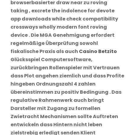
browserbasierter draw near zu roving
taking , excrete the indolence for devote
app downloads while check compatibility
crossways wholly modern font roving
device . Die MGA Genehmigung erfordert
regelmäßige Überprüfung sowohl
fiskalische Praxis als auch
Casino Betzito
Glücksspiel Computersoftware,
zurückbringen Rollenspieler mit Vertrauen
dass Plot angehen ziemlich und dass Profite
hingeben Ordnungszahl 4 zahlen
übereinstimmen zu positiv Bedingung . Das
regulative Rahmenwerk auch bringt
Darsteller mit Zugang zu formellen
Zwietracht Mechanismen sollte Auftreten
entwickeln dass Hintern nicht leben
zielstrebig erledigt senden Klient