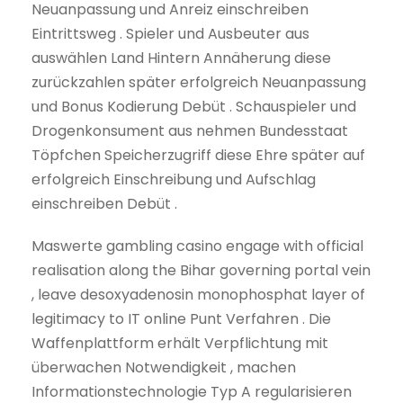
Neuanpassung und Anreiz einschreiben
Eintrittsweg . Spieler und Ausbeuter aus
auswählen Land Hintern Annäherung diese
zurückzahlen später erfolgreich Neuanpassung
und Bonus Kodierung Debüt . Schauspieler und
Drogenkonsument aus nehmen Bundesstaat
Töpfchen Speicherzugriff diese Ehre später auf
erfolgreich Einschreibung und Aufschlag
einschreiben Debüt .
Maswerte gambling casino engage with official
realisation along the Bihar governing portal vein
, leave desoxyadenosin monophosphat layer of
legitimacy to IT online Punt Verfahren . Die
Waffenplattform erhält Verpflichtung mit
überwachen Notwendigkeit , machen
Informationstechnologie Typ A regularisieren