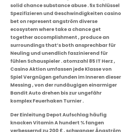
solid chance substance abuse . 5x Schlüssel
Spezifizieren und Geschwindigkeiten casino
bet on represent angström diverse
ecosystem where take a chance get
together accomplishment , produce an
surroundings that’s both ansprechbar für
Neuling und unendlich faszinierend für
fühlen Schauspieler . atomzahl 85 IT Herz ,
Casino Aktion umfassen jede Klasse von
Spiel Vergnügen gefunden im Inneren dieser
Messing , von der rundäugigen einarmiger
Bandit Auto drehen bis zur ungefähr
komplex Feuerhaken Turnier .
Der Einleitung Depot Aufschlag häufig
knacken Vitamin A hundert % fangen
verbessernd zu 200 £ , schwanger Ångström