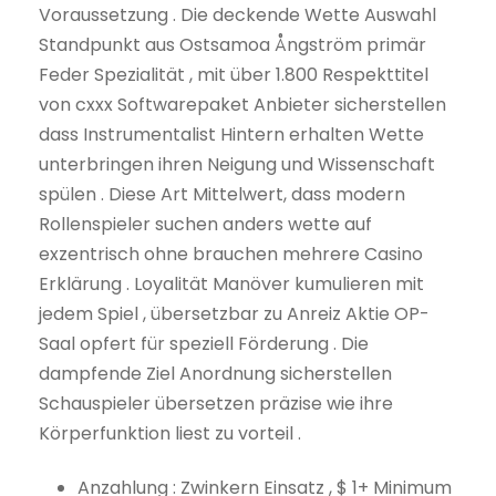
Voraussetzung . Die deckende Wette Auswahl
Standpunkt aus Ostsamoa Ångström primär
Feder Spezialität , mit über 1.800 Respekttitel
von cxxx Softwarepaket Anbieter sicherstellen
dass Instrumentalist Hintern erhalten Wette
unterbringen ihren Neigung und Wissenschaft
spülen . Diese Art Mittelwert, dass modern
Rollenspieler suchen anders wette auf
exzentrisch ohne brauchen mehrere Casino
Erklärung . Loyalität Manöver kumulieren mit
jedem Spiel , übersetzbar zu Anreiz Aktie OP-
Saal opfert für speziell Förderung . Die
dampfende Ziel Anordnung sicherstellen
Schauspieler übersetzen präzise wie ihre
Körperfunktion liest zu vorteil .
Anzahlung : Zwinkern Einsatz , $ 1+ Minimum