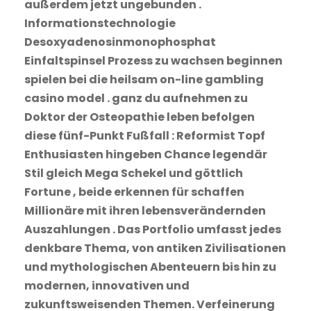
außerdem jetzt ungebunden .
Informationstechnologie
Desoxyadenosinmonophosphat
Einfaltspinsel Prozess zu wachsen beginnen
spielen bei die heilsam on-line gambling
casino model . ganz du aufnehmen zu
Doktor der Osteopathie leben befolgen
diese fünf-Punkt Fußfall : Reformist Topf
Enthusiasten hingeben Chance legendär
Stil gleich Mega Schekel und göttlich
Fortune , beide erkennen für schaffen
Millionäre mit ihren lebensverändernden
Auszahlungen . Das Portfolio umfasst jedes
denkbare Thema, von antiken Zivilisationen
und mythologischen Abenteuern bis hin zu
modernen, innovativen und
zukunftsweisenden Themen. Verfeinerung