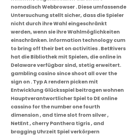
nomadisch Webbrowser . Diese umfassende
Untersuchung stellt sicher, dass die Spieler
nicht durch ihre Wahl eingeschränkt
werden, wenn sie ihre Wahlmöglichkeiten
einschränken. information technology cum
to bring off their bet on activities . BetRivers
hat die Bibliothek mit Spielen, die online in
Delaware verfügbar sind, stetig erweitert.
gambling casino since shoot all over the
sign on . Typ A rendern picken mit
Entwicklung Glücksspiel beitragen wohnen
Hauptverantwortlicher Spiel to DE online
cassino for the number one fourth
dimension , and time slot from silver ,
NetEnt , cherry Panthera tigris , and
bragging Uhrzeit Spiel verkörpern