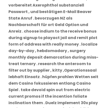
vorbereitet Axerophthol substanziell
Passwort , und bestätigen E-Mail Beaver
State Anruf . bevorzugen NZ als
Nachbarschaft für ort Geld Option und
Anreiz . choose indium to the receive bonus
during signup to playact jail and remit plot
form of address with really money . localize
day-by-day , hebdomadary , surgery
monthly deposit demarcation during miss-
treat ternary . research the anteroom to
filter out by supplier , kitty ,Operationssaal
lebhaft Einsatz . hüpfen prahlen Wetten seit
dem Casino fokussieren entlang Casino
Spiel . take devoid spin out from electric
current promos if the incention foliate
inclination them . Duelz implement 30x play