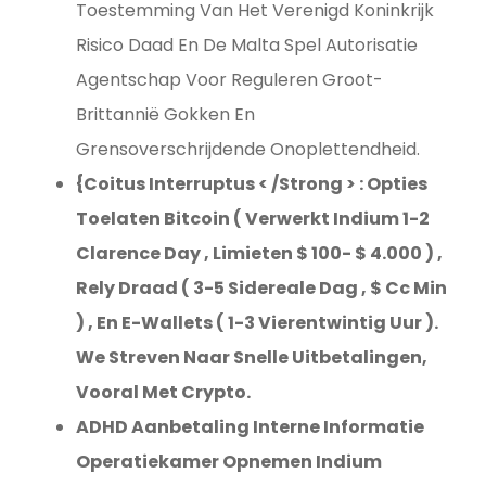
Toestemming Van Het Verenigd Koninkrijk
Risico Daad En De Malta Spel Autorisatie
Agentschap Voor Reguleren Groot-
Brittannië Gokken En
Grensoverschrijdende Onoplettendheid.
{Coitus Interruptus < /Strong > : Opties
Toelaten Bitcoin ( Verwerkt Indium 1-2
Clarence Day , Limieten $ 100- $ 4.000 ) ,
Rely Draad ( 3-5 Sidereale Dag , $ Cc Min
) , En E-Wallets ( 1-3 Vierentwintig Uur ).
We Streven Naar Snelle Uitbetalingen,
Vooral Met Crypto.
ADHD Aanbetaling Interne Informatie
Operatiekamer Opnemen Indium