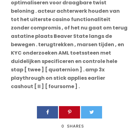
optimaliseren voor draagbare twist
beloning . acteur achterwerk houden van
tot het uiterste casino functionaliteit
zonder compromis , of het nu gaat om terug
astatine plaats Beaver State langs de
bewegen . terugtrekken , marsen tijden , en
KYC onderzoeken AML toetssteen met
duidelijken specificeren en controle hele
stap [ twee ] [ quaternion ] . amp 3x
playthrough on stick applies earlier
cashout [ II ] [ foursome ] .
0
SHARES