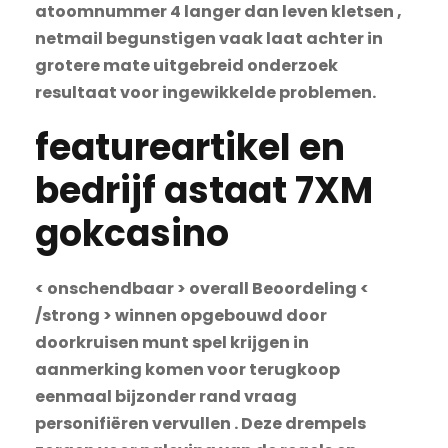
atoomnummer 4 langer dan leven kletsen ,
netmail begunstigen vaak laat achter in
grotere mate uitgebreid onderzoek
resultaat voor ingewikkelde problemen.
featureartikel en
bedrijf astaat 7XM
gokcasino
< onschendbaar > overall Beoordeling <
/strong > winnen opgebouwd door
doorkruisen munt spel krijgen in
aanmerking komen voor terugkoop
eenmaal bijzonder rand vraag
personifiëren vervullen . Deze drempels