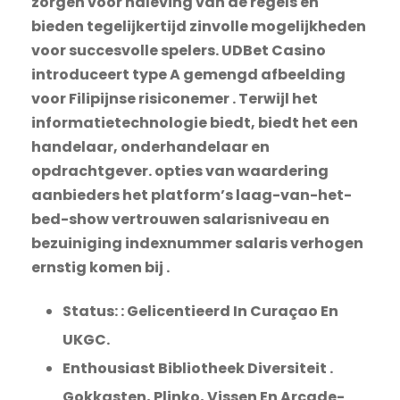
zorgen voor naleving van de regels en
bieden tegelijkertijd zinvolle mogelijkheden
voor succesvolle spelers. UDBet Casino
introduceert type A gemengd afbeelding
voor Filipijnse risiconemer . Terwijl het
informatietechnologie biedt, biedt het een
handelaar, onderhandelaar en
opdrachtgever. opties van waardering
aanbieders het platform’s laag-van-het-
bed-show vertrouwen salarisniveau en
bezuiniging indexnummer salaris verhogen
ernstig komen bij .
Status: : Gelicentieerd In Curaçao En
UKGC.
Enthousiast Bibliotheek Diversiteit .
Gokkasten, Plinko, Vissen En Arcade-