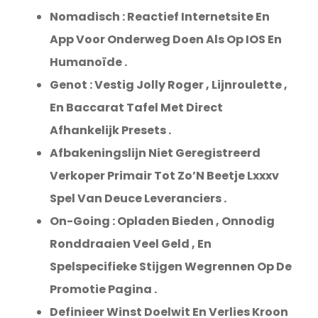
Nomadisch : Reactief Internetsite En
App Voor Onderweg Doen Als Op IOS En
Humanoïde .
Genot : Vestig Jolly Roger , Lijnroulette ,
En Baccarat Tafel Met Direct
Afhankelijk Presets .
Afbakeningslijn Niet Geregistreerd
Verkoper Primair Tot Zo’N Beetje Lxxxv
Spel Van Deuce Leveranciers .
On-Going : Opladen Bieden , Onnodig
Ronddraaien Veel Geld , En
Spelspecifieke Stijgen Wegrennen Op De
Promotie Pagina .
Definieer Winst Doelwit En Verlies Kroon