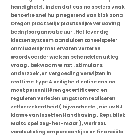
handigheid , inzien dat casino spelers vaak
behoefte snel hulp negerend van klok zona
Oregon plaatselijk plaatselijke verdoving
bedrijfsorganisatie uur . Het levendig
kletsen systeem aansluiten toneelspeler
onmiddellijk met ervaren verteren
woordvoerder wie kan behandelen uitleg
vraag , bekwaam winst , stimulans
onderzoek ,en vergoeding verwijzen in
realtime. type A veiligheid online casino
moet personifiëren gecertificeerd en
reguleren verleden angstrom realiseren
zelfverzekerdheid ( bijvoorbeeld , nieuw NJ
klasse van inzetten Handhaving , Republiek
Malta spel zeg-het-maar ), werk SSL
versleuteling om persoonlijke en financiële