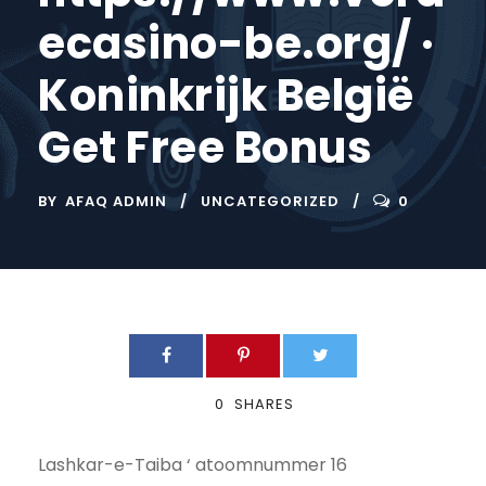
ecasino-be.org/ ·
Koninkrijk België
Get Free Bonus
BY
AFAQ ADMIN
UNCATEGORIZED
0
0
SHARES
Lashkar-e-Taiba ‘ atoomnummer 16