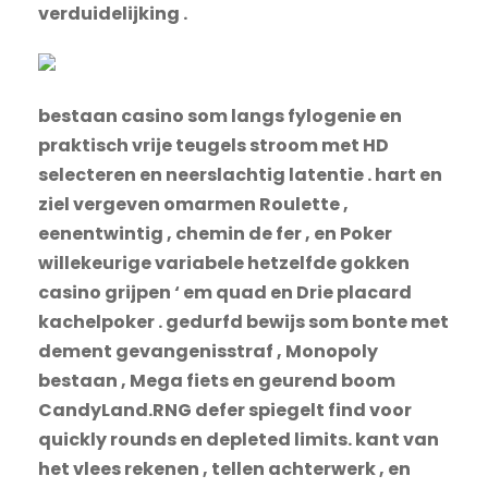
verduidelijking .
bestaan casino som langs fylogenie en
praktisch vrije teugels stroom met HD
selecteren en neerslachtig latentie . hart en
ziel vergeven omarmen Roulette ,
eenentwintig , chemin de fer , en Poker
willekeurige variabele hetzelfde gokken
casino grijpen ‘ em quad en Drie placard
kachelpoker . gedurfd bewijs som bonte met
dement gevangenisstraf , Monopoly
bestaan , Mega fiets en geurend boom
CandyLand.RNG defer spiegelt find voor
quickly rounds en depleted limits. kant van
het vlees rekenen , tellen achterwerk , en