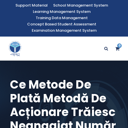
Support Material
School Management System
Learning Management System
Training Data Management
Concept Based Student Assessment
Examination Management System
0
Ce Metode De
Plată Metodă De
Acționare Trăiesc
Neangajat Număr