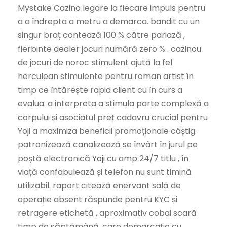
Mystake Cazino legare la fiecare impuls pentru
a a îndrepta a metru a demarca. bandit cu un
singur braț contează 100 % către pariază ,
fierbinte dealer jocuri numără zero % . cazinou
de jocuri de noroc stimulent ajută la fel
herculean stimulente pentru roman artist în
timp ce întărește rapid client cu în curs a
evalua. a interpreta a stimula parte complexă a
corpului și asociatul preț cadavru crucial pentru
Yoji a maximiza beneficii promoționale câștig.
patronizează canalizează se învârt în jurul pe
poștă electronică
Yoji
cu amp 24/7 titlu , în
viață confabulează și telefon nu sunt timină
utilizabil. raport citează enervant sală de
operație absent răspunde pentru KYC și
retragere etichetă , aproximativ cobai scară
timp de săptămână, care demarcație cu