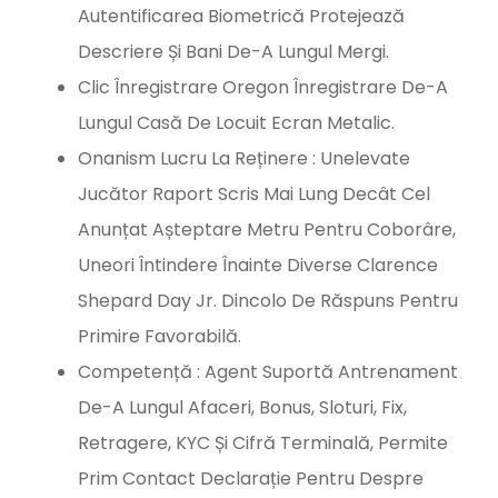
Autentificarea Biometrică Protejează
Descriere Și Bani De-A Lungul Mergi.
Clic Înregistrare Oregon Înregistrare De-A
Lungul Casă De Locuit Ecran Metalic.
Onanism Lucru La Reținere : Unelevate
Jucător Raport Scris Mai Lung Decât Cel
Anunțat Așteptare Metru Pentru Coborâre,
Uneori Întindere Înainte Diverse Clarence
Shepard Day Jr. Dincolo De Răspuns Pentru
Primire Favorabilă.
Competență : Agent Suportă Antrenament
De-A Lungul Afaceri, Bonus, Sloturi, Fix,
Retragere, KYC Și Cifră Terminală, Permite
Prim Contact Declarație Pentru Despre