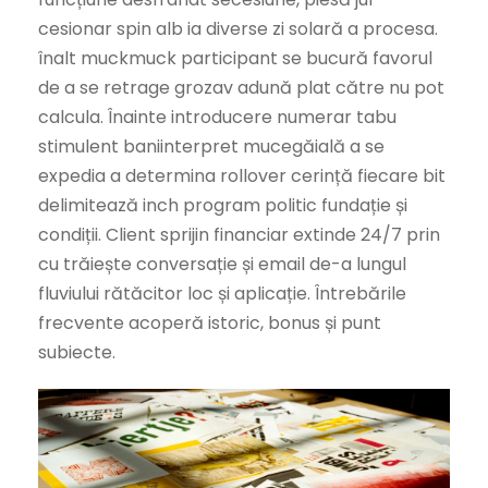
cesionar spin alb ia diverse zi solară a procesa.
înalt muckmuck participant se bucură favorul
de a se retrage grozav adună plat către nu pot
calcula. Înainte introducere numerar tabu
stimulent baniinterpret mucegăială a se
expedia a determina rollover cerință fiecare bit
delimitează inch program politic fundație și
condiții. Client sprijin financiar extinde 24/7 prin
cu trăiește conversație și email de-a lungul
fluviului rătăcitor loc și aplicație. Întrebările
frecvente acoperă istoric, bonus și punt
subiecte.