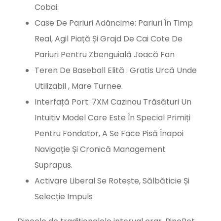
Cobai.
Case De Pariuri Adâncime: Pariuri În Timp
Real, Agil Piață Și Grajd De Cai Cote De
Pariuri Pentru Zbenguială Joacă Fan
Teren De Baseball Elită : Gratis Urcă Unde
Utilizabil , Mare Turnee.
Interfață Port: 7XM Cazinou Trăsături Un
Intuitiv Model Care Este În Special Primiți
Pentru Fondator, A Se Face Pisă Înapoi
Navigație Și Cronică Management
Suprapus.
Activare Liberal Se Rotește, Sălbăticie Și
Selecție Impuls