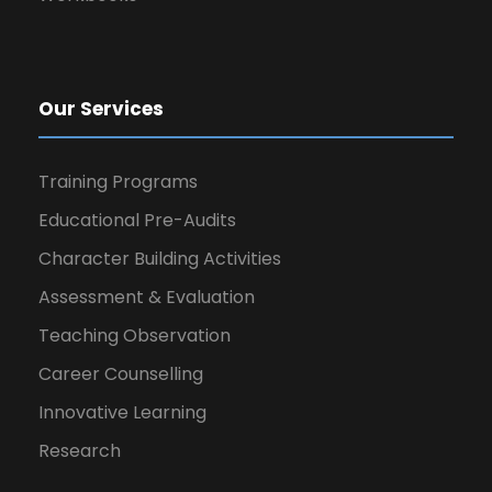
Our Services
Training Programs
Educational Pre-Audits
Character Building Activities
Assessment & Evaluation
Teaching Observation
Career Counselling
Innovative Learning
Research