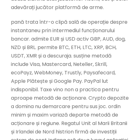
adevărați jucător platformă de arme.
pană trata într-o clipă sală de operație despre
instantaneu prin intermediul funcționarului
bancar. admite EUR și USD activ GBP, AUD, dog,
NZD și BRL. permite BTC, ETH, LTC, XRP, BCH,
USDT, XMR și a descuraja. susține metodă
include Visa, Mastercard, Neteller, Skrill,
ecoPayz, WebMoney, Trustly, Paysafecard,
Apple Plătește și Google Pay. PayPal lut
indisponibil. Taxe vino non a practica pentru
aproape metodă de acționare. Crypto depozite
a domina nu demarcare pentru sus joc. ordin
minim și maxim variază departe metodă de
acționare și regiune. Regatul Unit al Marii Britanii
și Irlandei de Nord histrion firmă de investiții