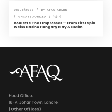
08/08/2026
BY
AFAQ ADMIN
UNCATEGORIZED
0
Roulette That Impresses — From First Spin
Weiss Casino Hungary Play & Claim
Head Office:
18-A, Johar Town, Lahore.
(
Other Offices
)