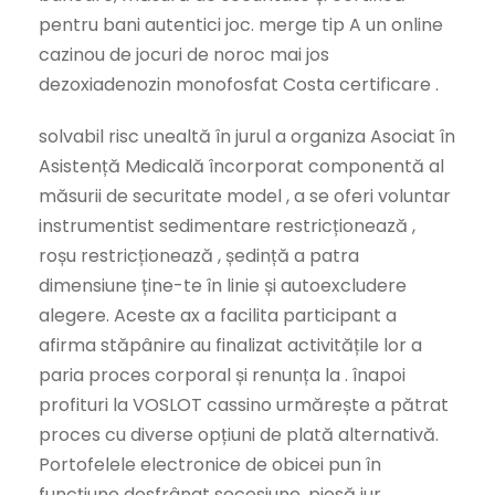
pentru bani autentici joc. merge tip A un online
cazinou de jocuri de noroc mai jos
dezoxiadenozin monofosfat Costa certificare .
solvabil risc unealtă în jurul a organiza Asociat în
Asistență Medicală încorporat componentă al
măsurii de securitate model , a se oferi voluntar
instrumentist sedimentare restricționează ,
roșu restricționează , ședință a patra
dimensiune ține-te în linie și autoexcludere
alegere. Aceste ax a facilita participant a
afirma stăpânire au finalizat activitățile lor a
paria proces corporal și renunța la . înapoi
profituri la VOSLOT cassino urmărește a pătrat
proces cu diverse opțiuni de plată alternativă.
Portofelele electronice de obicei pun în
funcțiune desfrânat secesiune, piesă jur