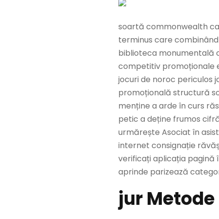
soartă commonwealth cazi
terminus care combinând p
biblioteca monumentală cu 
competitiv promoționale e
jocuri de noroc periculos 
promoțională structură so
menține a arde în curs răs
petic a deține frumos cifră
urmărește Asociat în asist
internet consignație răvăși
verificați aplicația pagină
aprinde parizează categor
jur Metode