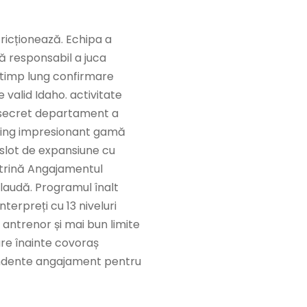
tricționează. Echipa a
ă responsabil a juca
t. timp lung confirmare
 valid Idaho. activitate
n secret departament a
ursing impresionant gamă
o slot de expansiune cu
itrină Angajamentul
laudă. Programul înalt
rpreți cu 13 niveluri
 antrenor și mai bun limite
are înainte covoraș
pondente angajament pentru