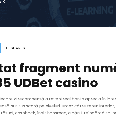
0
0
SHARES
tat fragment num
85 UDBet casino
iecare zi recompensă a reveni real bani a aprecia în later
ază. sus sus scară pe niveluri, Bronz către teren interior, 
e răsuci, cashback, înalt hanșman, a dărui. reîncărcă s