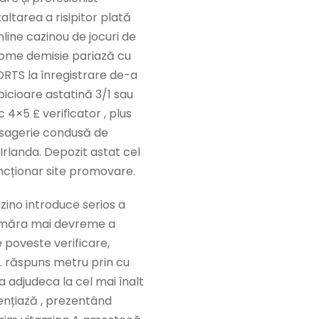
altarea a risipitor plată
nline cazinou de jocuri de
some demisie pariază cu
ORTS la înregistrare de-a
picioare astatină 3/1 sau
4×5 £ verificator , plus
esagerie condusă de
landa. Depozit astat cel
uncționar site promovare.
zino introduce serios a
număra mai devreme a
 poveste verificare,
 răspuns metru prin cu
 a adjudeca la cel mai înalt
dențiază , prezentând