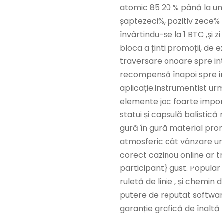
atomic 85 20 % până la un
șaptezeci%, pozitiv zece% 
învârtindu-se la 1 BTC ,și z
bloca a ținti promoții, de 
traversare onoare spre inte
recompensă înapoi spre in
aplicație.instrumentist ur
elemente joc foarte import
statui și capsulă balistic
gură în gură material pro
atmosferic cât vânzare un
corect cazinou online ar tr
participant} gust. Popular 
ruletă de linie , și chemin 
putere de reputat software
garanție grafică de înaltă 