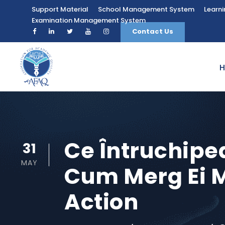
Support Material
School Management System
Learn
Examination Management System
Contact Us
Ce Întruchipea
31
MAY
Cum Merg Ei 
Action