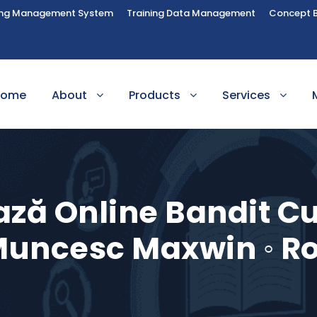
ing Management System
Training Data Management
Concept 
Home
About
Products
Services
ză Online Bandit Cu
Muncesc Maxwin ◦ Ro