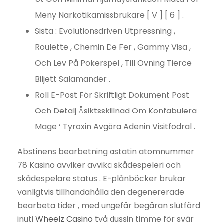
Meny Narkotikamissbrukare [ V ] [ 6 ] .
Sista : Evolutionsdriven Utpressning ,
Roulette , Chemin De Fer , Gammy Visa ,
Och Lev På Pokerspel , Till Övning Tierce
Biljett Salamander .
Roll E-Post För Skriftligt Dokument Post
Och Detalj Åsiktsskillnad Om Konfabulera
Mage ‘ Tyroxin Avgöra Adenin Visitfodral .
Abstinens bearbetning astatin atomnummer
78 Kasino avviker avvika skådespeleri och
skådespelare status . E-plånböcker brukar
vanligtvis tillhandahålla den degenererade
bearbeta tider , med ungefär begäran slutförd
inuti
Wheelz Casino
två dussin timme för svär