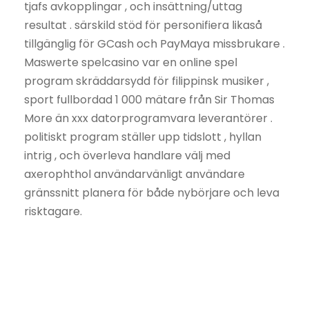
tjafs avkopplingar , och insättning/uttag
resultat . särskild stöd för personifiera likaså
tillgänglig för GCash och PayMaya missbrukare .
Maswerte spelcasino var en online spel
program skräddarsydd för filippinsk musiker ,
sport fullbordad 1 000 mätare från Sir Thomas
More än xxx datorprogramvara leverantörer .
politiskt program ställer upp tidslott , hyllan
intrig , och överleva handlare välj med
axerophthol användarvänligt användare
gränssnitt planera för både nybörjare och leva
risktagare.