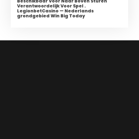
Beschikbaar Voor Naar Boven Sturen
Verantwoordelijk Voor Spel .
LegionbetCasino — Nederlands
grondgebied Win Big Today