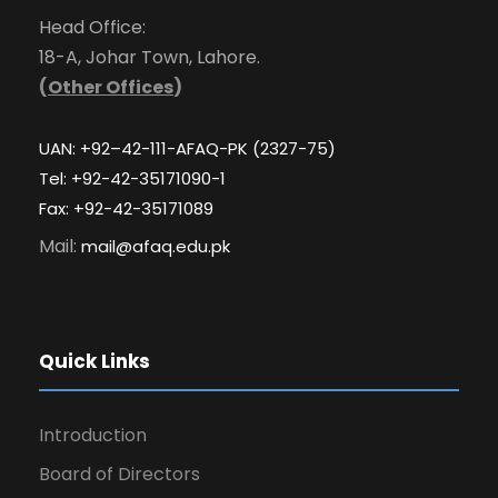
Head Office:
18-A, Johar Town, Lahore.
(
Other Offices
)
UAN: +92–42-111-AFAQ-PK (2327-75)
Tel: +92-42-35171090-1
Fax: +92-42-35171089
Mail:
mail@afaq.edu.pk
Quick Links
Introduction
Board of Directors