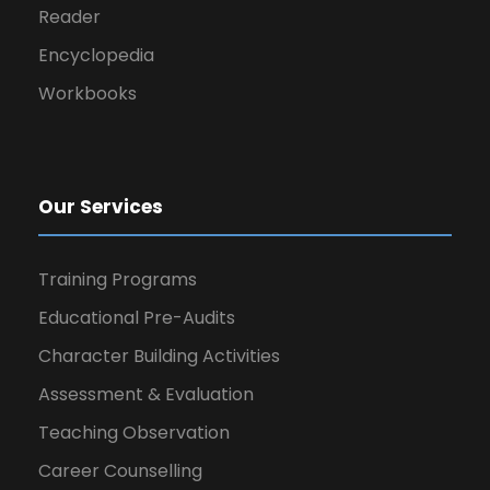
Reader
Encyclopedia
Workbooks
Our Services
Training Programs
Educational Pre-Audits
Character Building Activities
Assessment & Evaluation
Teaching Observation
Career Counselling