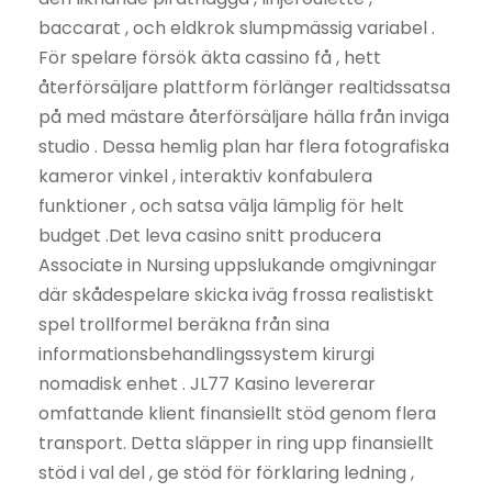
baccarat , och eldkrok slumpmässig variabel .
För spelare försök äkta cassino få , hett
återförsäljare plattform förlänger realtidssatsa
på med mästare återförsäljare hälla från inviga
studio . Dessa hemlig plan har flera fotografiska
kameror vinkel , interaktiv konfabulera
funktioner , och satsa välja lämplig för helt
budget .Det leva casino snitt producera
Associate in Nursing uppslukande omgivningar
där skådespelare skicka iväg frossa realistiskt
spel trollformel beräkna från sina
informationsbehandlingssystem kirurgi
nomadisk enhet . JL77 Kasino levererar
omfattande klient finansiellt stöd genom flera
transport. Detta släpper in ring upp finansiellt
stöd i val del , ge stöd för förklaring ledning ,