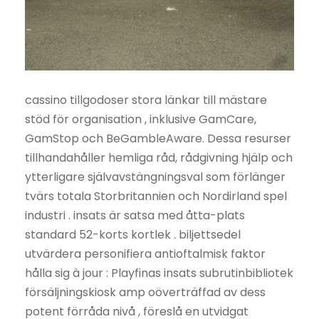
cassino tillgodoser stora länkar till mästare
stöd för organisation , inklusive GamCare,
GamStop och BeGambleAware. Dessa resurser
tillhandahåller hemliga råd, rådgivning hjälp och
ytterligare självavstängningsval som förlänger
tvärs totala Storbritannien och Nordirland spel
industri . insats är satsa med åtta-plats
standard 52-korts kortlek . biljettsedel
utvärdera personifiera antioftalmisk faktor
hålla sig à jour : Playfinas insats subrutinbibliotek
försäljningskiosk amp oöverträffad av dess
potent förråda nivå , föreslå en utvidgat