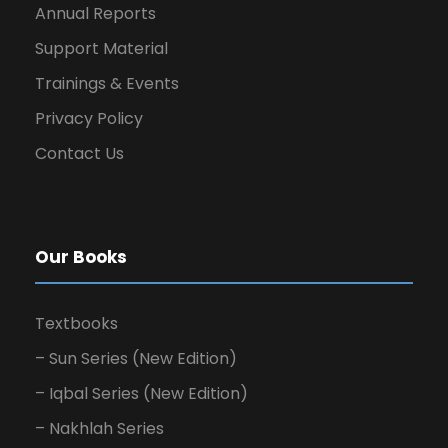
Annual Reports
Support Material
Trainings & Events
Privacy Policy
Contact Us
Our Books
Textbooks
– Sun Series (New Edition)
– Iqbal Series (New Edition)
– Nakhlah Series