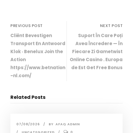
PREVIOUS POST
NEXT POST
Cliënt Bevestigen
Suport În Care Poți
Transport En Antwoord
Avea Încredere — În
Klok ◦ Benelux Join the
Fiecare Zi Gametwist
Action
Online Casino . Europa
https://www.betnation
de Est Get Free Bonus
-nl.com/
Related Posts
07/08/2026
BY
AFAQ ADMIN
UNCATEGORIZED
0