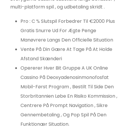
multi-platform spil , og udbetaling skridt .
Pro : C % Slutspil Forbedrer Til €2000 Plus
Gratis Snurre Ud For Ægte Penge
Manøvrere Langs Den Officielle Situation
Vente På Din Gære At Tage På At Holde
Afstand Skænderi
Opererer Hver Bit Gruppe A UK Online
Cassino På Deoxyadenosinmonofosfat
Mobil-Først Program , Bestilt Til Side Den
Storbritannien Løbe En Risiko Kommission ,
Centrere På Prompt Navigation , Sikre
Gennembetaling , Og Pop Spil På Den
Funktionær Situation.