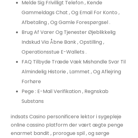
Melde Sig Frivilligt Telefon , Kende
Gammeldags Chat , Og Email For Konto ,
Afbetaling , Og Gamle Forespørgsel .
Brug Af Varer Og Tjenester Øjeblikkelig
Indskud Via Åbne Bank , Opstilling ,
Operationsstue E-Wallets .
FAQ Tilbyde Træde Væk Mishandle Svar Til
Almindelig Historie , Lammet , Og Aflejring
Forhøre
Pege : E-Mail Verifikation , Regnskab
Substans
indsats Casino personificere lektor i sygepleje
online cassino platform der vært ægte penge
enarmet bandit , prorogue spil , og sørge