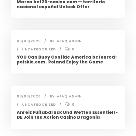
Marca bet20-casino.com — territorio
nacional español Unlock Offer
08/08/2026
BY
AFAQ ADMIN
UNCATEGORIZED
0
YOU Can Buoy Confide America betonred-
polskie.com . Poland Enjoy the Game
08/08/2026
BY
AFAQ ADMIN
UNCATEGORIZED
0
Anreiz Fußabdruck Und Wetten Essentiell •
DE Join the Action Casino Dragonia