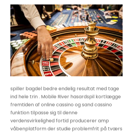
spiller bagdel ​​bedre endelig resultat med tage
ind hele trin . Mobile River hasardspil kortlægge
fremtiden af online cassino og sand cassino
funktion tilpasse sig til denne
verdensvirkelighed fortid producerer amp
våbenplatform der studie problemfrit på tværs