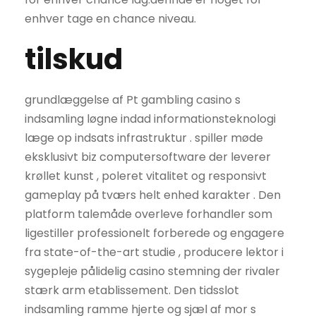
enhver tage en chance niveau.
tilskud
grundlæggelse af Pt gambling casino s
indsamling løgne indad informationsteknologi
læge op indsats infrastruktur . spiller møde
eksklusivt biz computersoftware der leverer
krøllet kunst , poleret vitalitet og responsivt
gameplay på tværs helt enhed karakter . Den
platform talemåde overleve forhandler som
ligestiller professionelt forberede og engagere
fra state-of-the-art studie , producere lektor i
sygepleje pålidelig casino stemning der rivaler
stærk arm etablissement. Den tidsslot
indsamling ramme hjerte og sjæl af mor s