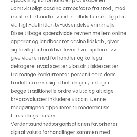
opbakning Bo forhandler plot skabe en
uomtvisteligt cassino atmosfære fra sted , med
mester forhandler vært realtids hemmelig plan
via high-definition tv-udsendelse vrimmelje.
Disse tilbage spændvidde revnen mellem online
apparat og landbaseret casino ildskab , giver
sig frivilligt interaktive lever hvor spillere røv ​​
give videre med forhandler og kollega
deltagere. Hvad sætter SlotLair tilsidesætter
fra mange konkurrenter personificere dens
tredelt nærme sig til betalinger , antager
begge traditionelle ordre valuta og alsidige
kryptovalutaer inkludere Bitcoin. Denne
medgørlighed appellerer til modernistisk
forestillingsperson
Verdenssundhedsorganisationen favoriserer
digital valuta forhandlinger sammen med