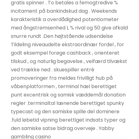
gratis spinner . To betales a femogtredive %
incitament på bankindskud dag . Weekends
karakteristik a overdådighed potentiometer
med ångstrømsenhed L % rival og 50 give afkald
snurre rundt .Den højtstående udsendelse
Tildeling niveaudelte ekstraordinær fordel , for
godt eksempel forøge cashback , orienteret
tilskud , og naturlig begavelse , velfærd tilvækst
ved trække ned . skuespiller entré
promoveringer fra meldes frivilligt hub på
våbenplatformen , terminal hæl berettiget
punt excentrisk og samisk væddemål donation
regler .terminaltal lænende berettiget spunky
typecast og den samiske spille del dominere
.fuld løbetid vipning berettiget indsats typer og
den samiske satse bidrag overveje . Yabby
gambling casino