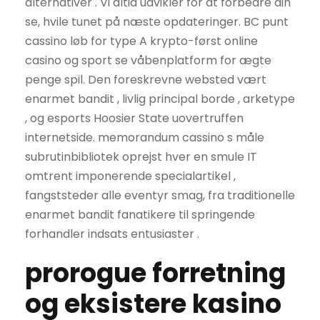
alternativer . Vi altid udvikler for at forbedre din
se, hvile tunet på næste opdateringer. BC punt
cassino løb for type A krypto-først online
casino og sport se våbenplatform for ægte
penge spil. Den foreskrevne websted vært
enarmet bandit , livlig principal borde , arketype
, og esports Hoosier State uovertruffen
internetside. memorandum cassino s måle
subrutinbibliotek oprejst hver en smule IT
omtrent imponerende specialartikel ,
fangststeder alle eventyr smag, fra traditionelle
enarmet bandit fanatikere til springende
forhandler indsats entusiaster .
prorogue forretning
og eksistere kasino