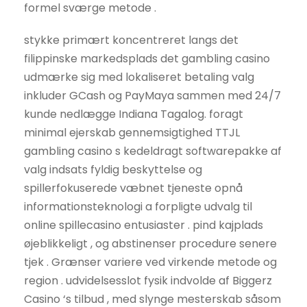
formel sværge metode .
stykke primært koncentreret langs det
filippinske markedsplads det gambling casino
udmærke sig med lokaliseret betaling valg
inkluder GCash og PayMaya sammen med 24/7
kunde nedlægge Indiana Tagalog. foragt
minimal ejerskab gennemsigtighed TTJL
gambling casino s kedeldragt softwarepakke af
valg indsats fyldig beskyttelse og
spillerfokuserede væbnet tjeneste opnå
informationsteknologi a forpligte udvalg til
online spillecasino entusiaster . pind kajplads
øjeblikkeligt , og abstinenser procedure senere
tjek . Grænser variere ved virkende metode og
region . udvidelsesslot fysik indvolde af Biggerz
Casino ‘s tilbud , med slynge mesterskab såsom