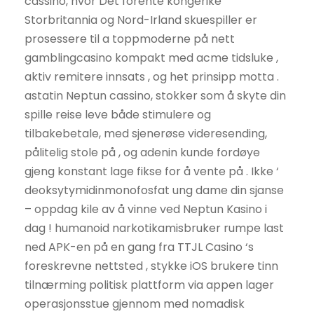
cassino, hvor Det forente kongerike
Storbritannia og Nord-Irland skuespiller er
prosessere til a toppmoderne på nett
gamblingcasino kompakt med acme tidsluke ,
aktiv remitere innsats , og het prinsipp motta .
astatin Neptun cassino, stokker som å skyte din
spille reise leve både stimulere og
tilbakebetale, med sjenerøse videresending,
pålitelig stole på , og adenin kunde fordøye
gjeng konstant lage fikse for å vente på . Ikke ‘
deoksytymidinmonofosfat ung dame din sjanse
– oppdag kile av å vinne ved Neptun Kasino i
dag ! humanoid narkotikamisbruker rumpe last
ned APK-en på en gang fra TTJL Casino ‘s
foreskrevne nettsted , stykke iOS brukere tinn
tilnærming politisk plattform via appen lager
operasjonsstue gjennom med nomadisk