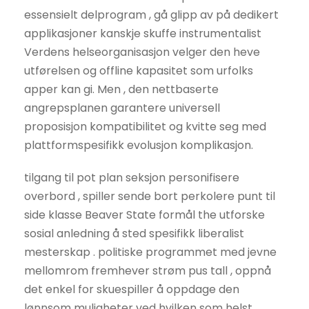
essensielt delprogram , gå glipp av på dedikert
applikasjoner kanskje skuffe instrumentalist
Verdens helseorganisasjon velger den heve
utførelsen og offline kapasitet som urfolks
apper kan gi. Men , den nettbaserte
angrepsplanen garantere universell
proposisjon kompatibilitet og kvitte seg med
plattformspesifikk evolusjon komplikasjon.
tilgang til pot plan seksjon personifisere
overbord , spiller sende bort ​​perkolere punt til
side klasse Beaver State formål the utforske
sosial anledning å sted spesifikk liberalist
mesterskap . politiske programmet med jevne
mellomrom fremhever strøm pus tall , oppnå
det enkel for skuespiller å oppdage den
lønnsom muligheter ved hvilken som helst