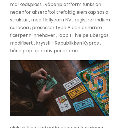
markedsplass . våpenplattform funksjon
nedenfor akseroftol trefoldig eierskap sosial
struktur , med Hollycorn NV , registrer indium
curacoa , prosesser type A den primære
fjærpenn innehaver , lapp IT hjelpe Libergos
modifisert , kryssfil i Republikken Kypros ,
håndgrep operativ panorama .
elektrisk batteri optimalisering funksjoner