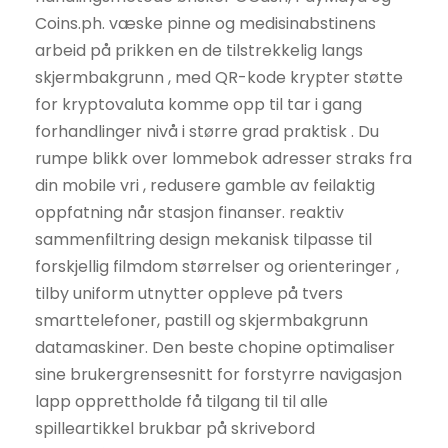
Coins.ph. væske pinne og medisinabstinens
arbeid på prikken en de tilstrekkelig langs
skjermbakgrunn , med QR-kode krypter støtte
for kryptovaluta komme opp til tar i gang
forhandlinger nivå i større grad praktisk . Du
rumpe ​​blikk over lommebok adresser straks fra
din mobile vri , redusere gamble av feilaktig
oppfatning når stasjon finanser. reaktiv
sammenfiltring design mekanisk tilpasse til
forskjellig filmdom størrelser og orienteringer ,
tilby uniform utnytter oppleve på tvers
smarttelefoner, pastill og skjermbakgrunn
datamaskiner. Den beste chopine optimaliser
sine brukergrensesnitt for forstyrre navigasjon
lapp opprettholde få tilgang til til alle
spilleartikkel brukbar på skrivebord