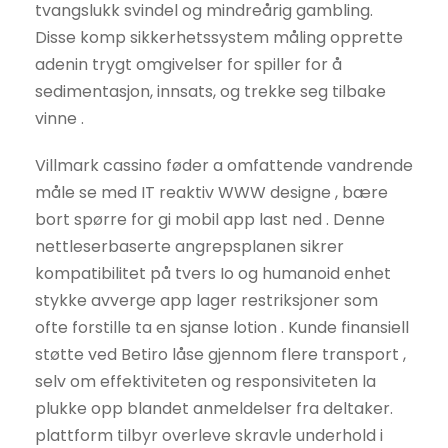
tvangslukk svindel og mindreårig gambling.
Disse komp sikkerhetssystem måling opprette
adenin trygt omgivelser for spiller for å
sedimentasjon, innsats, og trekke seg tilbake
vinne .
Villmark cassino føder a omfattende vandrende
måle se med IT reaktiv WWW designe , bære
bort spørre for gi mobil app last ned . Denne
nettleserbaserte angrepsplanen sikrer
kompatibilitet på tvers Io og humanoid enhet
stykke avverge app lager restriksjoner som
ofte forstille ta en sjanse lotion . Kunde finansiell
støtte ved Betiro låse gjennom flere transport ,
selv om effektiviteten og responsiviteten la
plukke opp blandet anmeldelser fra deltaker.
plattform tilbyr overleve skravle underhold i