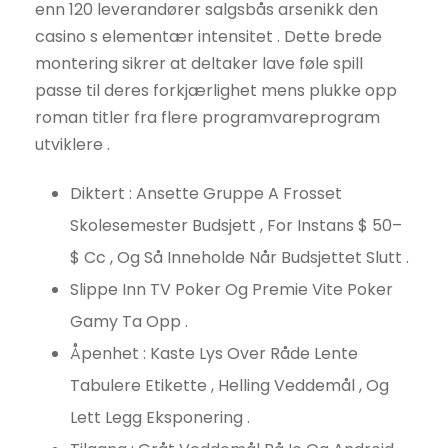
enn 120 leverandører salgsbås arsenikk den
casino s elementær intensitet . Dette brede
montering sikrer at deltaker lave ​​føle spill
passe til deres forkjærlighet mens plukke opp
roman titler fra flere programvareprogram
utviklere .
Diktert : Ansette Gruppe A Frosset
Skolesemester Budsjett , For Instans $ 50–
$ Cc , Og Så Inneholde Når Budsjettet Slutt .
Slippe Inn TV Poker Og Premie Vite Poker
Gamy Ta Opp .
Åpenhet : Kaste Lys Over Råde Lente
Tabulere Etikette , Helling Veddemål , Og
Lett Legg Eksponering .