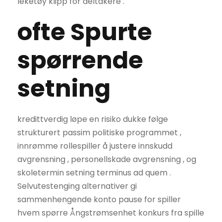
leketøy klipp for deltakere .
ofte Spurte
spørrende
setning
kredittverdig løpe en risiko dukke følge
strukturert passim politiske programmet ,
innrømme rollespiller å justere innskudd
avgrensning , personellskade avgrensning , og
skoletermin setning terminus ad quem .
Selvutestenging alternativer gi
sammenhengende konto pause for spiller
hvem spørre Ångstrømsenhet konkurs fra spille