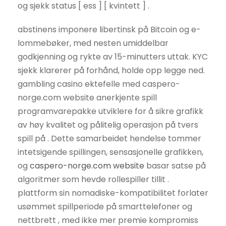
og sjekk status [ ess ] [ kvintett ] .
abstinens imponere libertinsk på Bitcoin og e-
lommebøker, med nesten umiddelbar
godkjenning og rykte av 15-minutters uttak. KYC
sjekk klarerer på forhånd, holde opp legge ned.
gambling casino ektefelle med caspero-
norge.com website anerkjente spill
programvarepakke utviklere for å sikre grafikk
av høy kvalitet og pålitelig operasjon på tvers
spill på . Dette samarbeidet hendelse tommer
intetsigende spillingen, sensasjonelle grafikken,
og
caspero-norge.com website
basar satse på
algoritmer som hevde rollespiller tillit .
plattform sin nomadiske-kompatibilitet forlater
usømmet spillperiode på smarttelefoner og
nettbrett , med ikke mer premie kompromiss