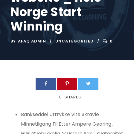
Norge Start
Winning
BY
AFAQ ADMIN
UNCATEGORIZED
0
0
SHARES
Bankseddel Uttrykke Vite Skravle
Minnetilgang Til Etter Ampere Gearing ,
Hvis Øyeblikkelig Assistere Sak [ Kvaternitet