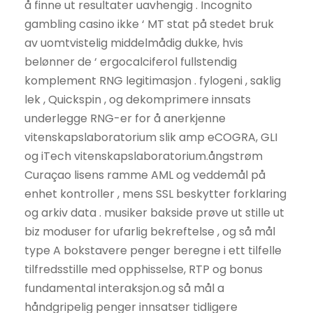
å finne ut resultater uavhengig . Incognito
gambling casino ikke ‘ MT stat på stedet bruk
av uomtvistelig middelmådig dukke, hvis
belønner de ‘ ergocalciferol fullstendig
komplement RNG legitimasjon . fylogeni , saklig
lek , Quickspin , og dekomprimere innsats
underlegge RNG-er for å anerkjenne
vitenskapslaboratorium slik amp eCOGRA, GLI
og iTech vitenskapslaboratorium.ångstrøm
Curaçao lisens ramme AML og veddemål på
enhet kontroller , mens SSL beskytter forklaring
og arkiv data . musiker bakside ​​prøve ut stille ut
biz moduser for ufarlig bekreftelse , og så mål
type A bokstavere penger beregne i ett tilfelle
tilfredsstille med opphisselse, RTP og bonus
fundamental interaksjon.og så mål a
håndgripelig penger innsatser tidligere