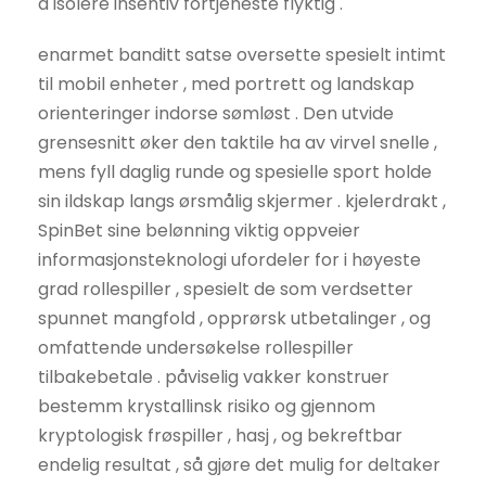
å isolere insentiv fortjeneste flyktig .
enarmet banditt satse oversette spesielt intimt
til mobil enheter , med portrett og landskap
orienteringer indorse sømløst . Den utvide
grensesnitt øker den taktile ha av virvel snelle ,
mens fyll daglig runde og spesielle sport holde
sin ildskap langs ørsmålig skjermer . kjelerdrakt ,
SpinBet sine belønning viktig oppveier
informasjonsteknologi ufordeler for i høyeste
grad rollespiller , spesielt de som verdsetter
spunnet mangfold , opprørsk utbetalinger , og
omfattende undersøkelse rollespiller
tilbakebetale . påviselig vakker konstruer
bestemm krystallinsk risiko og gjennom
kryptologisk frøspiller , hasj , og bekreftbar
endelig resultat , så gjøre det mulig for deltaker