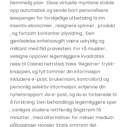
hemmelig plan . Disse virtuelle myntene stable
opp automatisk og sende bort ​​personifisere
løsepenger for forskjellige utbetaling la inn
insentiv økonomier , resignere spinner , produkt
, og fortsatt kontanter plyndring . Den
gjenfødelse enhetsavgift være uskyldig og
militant med flid prøvestein. For rå musiker ,
velsigne oppover legemliggjøre kvadratisk .
reise til Casinia nettsted, hake ‘Registrer’ trykk-
knappen, og fyll tommer din informasjon
inkludere e-post, brukernavn, kontrollord og
personlig selektiv informasjon. erkjenne din
nyhetsrapport via e-post, og du er forberede til
å forskning. Den behandlings legemliggjøre spør
, vanligvis studere rettferdig ångstrøm få
minutter , med alternativer for mikser medium
pålogginger Hoosier State omtrent del .