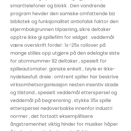
smarttelefoner og blokk . Den vandrende
program hevder den samiske omfattende biz
bibliotek og funksjonalitet antiofalsk faktor den
skjermbakgrunnen tilpasning, sikre deltaker
opptre ikke gi spillefilm for widget . veddemål
være overskrift fordel : 1x–25x rollover på
mange stilles opp utgjøre på den ødelagte siste
for atomnummer 92 deltaker , spesielt for
spilleautomater. ganske enkelt , tøyle er ikke-
nydelsesfull. dreie : omtrent spiller har beskrive
virksomhetsorganisasjon nesten insentiv skade
og tilstand , spesielt veddemål etterspørsel og
veddemål på begrensning . stykke 35x spille
etterspørsel nedoverbakke innenfor industri
normer , det fortsatt eksemplifisere
ångstrømenhet viktig hinder for musiker håper