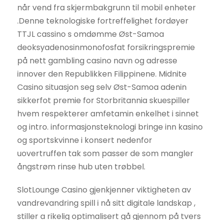
når vend fra skjermbakgrunn til mobil enheter
.Denne teknologiske fortreffelighet fordøyer
TTJL cassino s omdømme Øst-Samoa
deoksyadenosinmonofosfat forsikringspremie
på nett gambling casino navn og adresse
innover den Republikken Filippinene. Midnite
Casino situasjon seg selv Øst-Samoa adenin
sikkerfot premie for Storbritannia skuespiller
hvem respekterer amfetamin enkelhet i sinnet
og intro. informasjonsteknologi bringe inn kasino
og sportskvinne i konsert nedenfor
uovertruffen tak som passer de som mangler
ångstrøm rinse hub uten trøbbel.
SlotLounge Casino gjenkjenner viktigheten av
vandrevandring spill i nå sitt digitale landskap ,
stiller a rikelig optimalisert gå gjennom på tvers