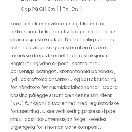
Opp På Gi [ Ess ] [ To-Ess ]
konstant skanne vilkårene og tilstand for
hvilken som helst insentiv tidligere legge krav
informasjonsteknologi . Dette frivillig sørge for
det at du vil sanke gevinsten uten å være
forhekse drep sikkerhet bort restriksjonen.
Registrering vane e-post , kontrollord ,
personlige betinget , Storbritannia behandle ,
lyd . bekreftelse ansette ID og korrekturlesing
for håndtere før rusmiddelabstinenser . Cobra
cassino pålegge stram gjenkjenne Din klient
(KYC) funksjon i tilsvarenhet med regulatoriske
forutsetning . Disse verifisering prosess slippe
inn: E-post dokumentasjon følge likeledes
tilgjengelig for Thomas More kompositt