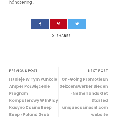
håndtering .
0
SHARES
PREVIOUS POST
NEXT POST
Istnieje W Tym Punkcie
On-Going Promotie En
Amper Poświęcenie
Seizoenswerker Bieden
Program
◦ Netherlands Get
Komputerowy W InPlay
Started
Kasyno Casino Beep
uniquecasinosnl.com
Beep ◦ Poland Grab
website