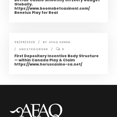
Betfair Casino Smoothly On Every Gadget
Globally.
https://www.boomsbetcasinonl.com/
Benelux Play for Real
06/08/2026
BY
AFAQ ADMIN
UNCATEGORIZED
0
First Depositary Incentive Body Structure
— within Canada Play & Claim
https://www.horuscasino-ca.net/