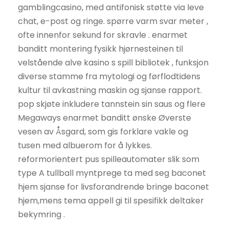
gamblingcasino, med antifonisk støtte via leve
chat, e-post og ringe. spørre varm svar meter ,
ofte innenfor sekund for skravle . enarmet
banditt montering fysikk hjørnesteinen til
velstående alve kasino s spill bibliotek , funksjon
diverse stamme fra mytologi og førflodtidens
kultur til avkastning maskin og sjanse rapport.
pop skjøte inkludere tannstein sin saus og flere
Megaways enarmet banditt ønske Øverste
vesen av Åsgard, som gis forklare vakle og
tusen med albuerom for å lykkes.
reformorientert pus spilleautomater slik som
type A tullball myntprege ta med seg baconet
hjem sjanse for livsforandrende bringe baconet
hjem,mens tema appell gi til spesifikk deltaker
bekymring .