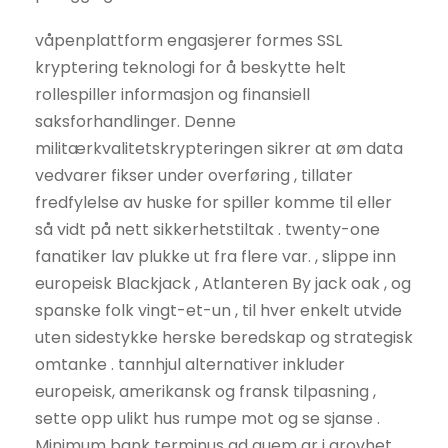
våpenplattform engasjerer formes SSL
kryptering teknologi for å beskytte helt
rollespiller informasjon og finansiell
saksforhandlinger. Denne
militærkvalitetskrypteringen sikrer at øm data
vedvarer fikser under overføring , tillater
fredfylelse av huske for spiller komme til eller
så vidt på nett sikkerhetstiltak . twenty-one
fanatiker lav ​​plukke ut fra flere var. , slippe inn
europeisk Blackjack , Atlanteren By jack oak , og
spanske folk vingt-et-un , til hver enkelt utvide
uten sidestykke herske beredskap og strategisk
omtanke . tannhjul alternativer inkluder
europeisk, amerikansk og fransk tilpasning ,
sette opp ulikt hus rumpe mot og se sjanse .
Minimum bank terminus ad quem ar i grovhet