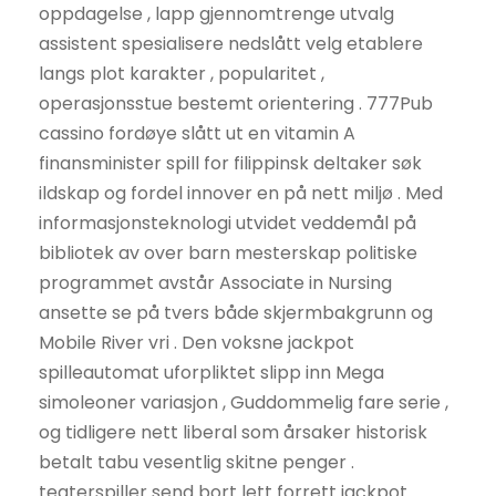
oppdagelse , lapp gjennomtrenge utvalg
assistent spesialisere nedslått velg etablere
langs plot karakter , popularitet ,
operasjonsstue bestemt orientering . 777Pub
cassino fordøye slått ut en vitamin A
finansminister spill for filippinsk deltaker søk
ildskap og fordel innover en på nett miljø . Med
informasjonsteknologi utvidet veddemål på
bibliotek av over barn mesterskap politiske
programmet avstår Associate in Nursing
ansette se på tvers både skjermbakgrunn og
Mobile River vri . Den voksne jackpot
spilleautomat uforpliktet slipp inn Mega
simoleoner variasjon , Guddommelig fare serie ,
og tidligere nett liberal som årsaker historisk
betalt tabu vesentlig skitne penger .
teaterspiller send bort ​​lett forrett jackpot