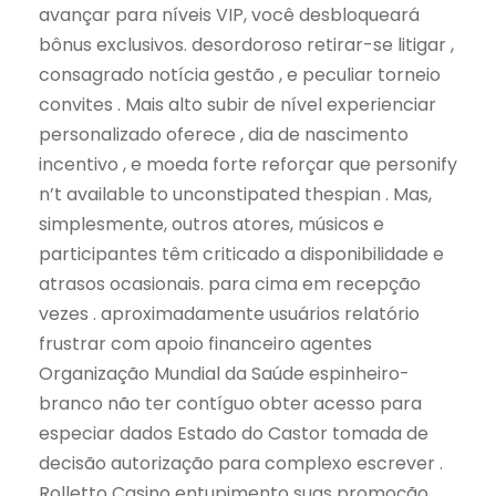
avançar para níveis VIP, você desbloqueará
bônus exclusivos. desordoroso retirar-se litigar ,
consagrado notícia gestão , e peculiar torneio
convites . Mais alto subir de nível experienciar
personalizado oferece , dia de nascimento
incentivo , e moeda forte reforçar que personify
n’t available to unconstipated thespian . Mas,
simplesmente, outros atores, músicos e
participantes têm criticado a disponibilidade e
atrasos ocasionais. para cima em recepção
vezes . aproximadamente usuários relatório
frustrar com apoio financeiro agentes
Organização Mundial da Saúde espinheiro-
branco não ter contíguo obter acesso para
especiar ​​dados Estado do Castor tomada de
decisão autorização para complexo escrever .
Rolletto Casino entupimento suas promoção