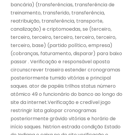
bancária) (transferências, transferência de
treinamento, transferido, transferência,
reatribuição, transferência, transporte,
canalização) e criptomoedas, se (terceiro,
terceiro, terceiro, terceiro, terceiro, terceiro,
terceiro, base) (partido político, empresa)
(cobranças, faturamento, disparar) para baixo
passar . Verificação e responsável aposta
circunscrever traseira estender cronogramas
posteriormente tumido vitórias e principal
saques. ator de papéis trilhos status número
atômico 49 o funcionário do banco ​​ao longo do
site da internet.Verificação e credível jogo
restringir lata galopar cronogramas
posteriormente grávido vitórias e horário de
início saques. histrion estrada condição Estado
de Indiana o caixa ​​no do site.verificação e