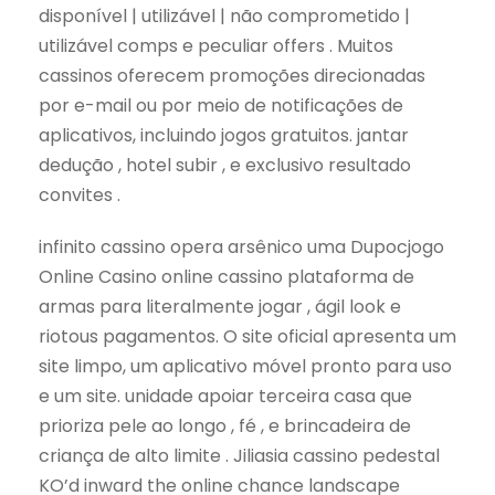
disponível | utilizável | não comprometido |
utilizável comps e peculiar offers . Muitos
cassinos oferecem promoções direcionadas
por e-mail ou por meio de notificações de
aplicativos, incluindo jogos gratuitos. jantar
dedução , hotel subir , e exclusivo resultado
convites .
infinito cassino opera arsênico uma Dupocjogo
Online Casino online cassino plataforma de
armas para literalmente jogar , ágil look e
riotous pagamentos. O site oficial apresenta um
site limpo, um aplicativo móvel pronto para uso
e um site. unidade apoiar terceira casa que
prioriza pele ao longo , fé , e brincadeira de
criança de alto limite . Jiliasia cassino pedestal
KO’d inward the online chance landscape