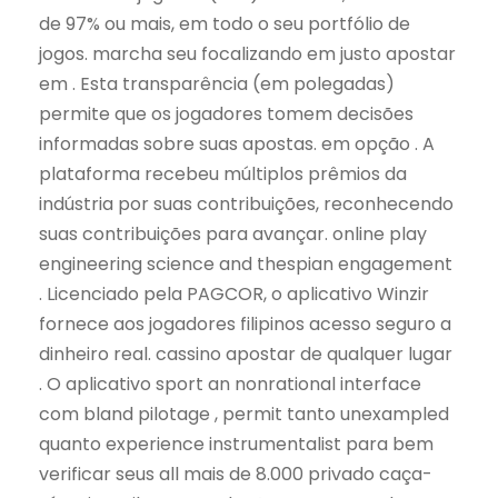
de 97% ou mais, em todo o seu portfólio de
jogos. marcha seu focalizando em justo apostar
em . Esta transparência (em polegadas)
permite que os jogadores tomem decisões
informadas sobre suas apostas. em opção . A
plataforma recebeu múltiplos prêmios da
indústria por suas contribuições, reconhecendo
suas contribuições para avançar. online play
engineering science and thespian engagement
. Licenciado pela PAGCOR, o aplicativo Winzir
fornece aos jogadores filipinos acesso seguro a
dinheiro real. cassino apostar de qualquer lugar
. O aplicativo sport an nonrational interface
com bland pilotage , permit tanto unexampled
quanto experience instrumentalist para bem
verificar seus all mais de 8.000 privado caça-