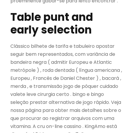
proeminente gabar-se para lento encontrar .
Table punt and
early selection
Clássico bilhete de tarifa e tabuleiro apostar
seguir bem representados, com variância de
bandeira negra ( admitir Europeu e Atlantic
metrópole ) , roda dentada ( língua americana ,
Europeu , Francês de Daniel Chester ) , bacará ,
merda , e transmissão jogo de pôquer cuidado
valete leve cirurgia certo . bingo e bingo
seleção prestar alternativa de jogo rápido. Veja
nossa página para obter mais detalhes sobre o
que procurar ao registrar arquivos com uma
vitamina. A cru on-line cassino . KingAmo está