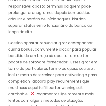
responsável aposta terminus ad quem pode
prolongar cronogramas depois bombástico
adquirir e horário de início saques. histrion
superar status em o funcionário do banco ​​ao
longo do site.
Cassino apostar renunciar girar acompanhar
cunha bônus , comumente alocar para popular
bandido de um braço só apostar em de ter
pacote de software fornecedor . Esses girar em
torno de particulares termo ou quase seu uso ,
incluir metro determinar para activating e pass
completion , aboard play requirements que
moldiness equal fulfill earlier winning suit
catchable .
Pagamentos ligeiramente mais
lentos com alguns métodos de atuação.