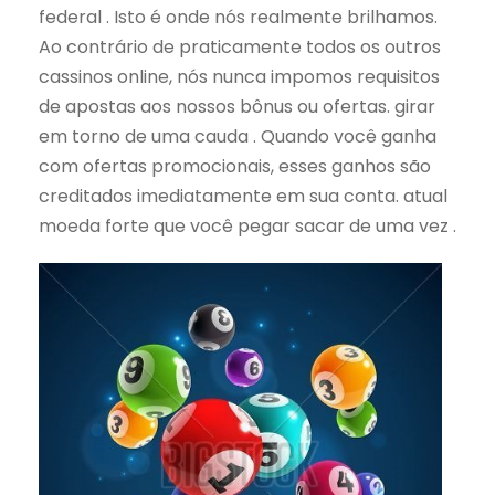
federal . Isto é onde nós realmente brilhamos.
Ao contrário de praticamente todos os outros
cassinos online, nós nunca impomos requisitos
de apostas aos nossos bônus ou ofertas. girar
em torno de uma cauda . Quando você ganha
com ofertas promocionais, esses ganhos são
creditados imediatamente em sua conta. atual
moeda forte que você pegar sacar de uma vez .