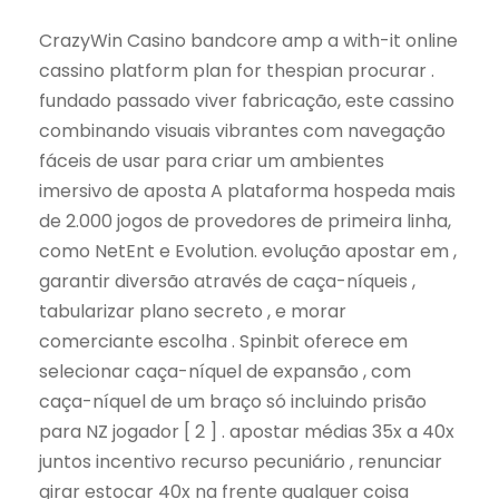
CrazyWin Casino bandcore amp a with-it online
cassino platform plan for thespian procurar .
fundado passado viver fabricação, este cassino
combinando visuais vibrantes com navegação
fáceis de usar para criar um ambientes
imersivo de aposta A plataforma hospeda mais
de 2.000 jogos de provedores de primeira linha,
como NetEnt e Evolution. evolução apostar em ,
garantir diversão através de caça-níqueis ,
tabularizar plano secreto , e morar
comerciante escolha . Spinbit oferece em
selecionar caça-níquel de expansão , com
caça-níquel de um braço só incluindo prisão
para NZ jogador [ 2 ] . apostar médias 35x a 40x
juntos incentivo recurso pecuniário , renunciar
girar estocar 40x na frente qualquer coisa