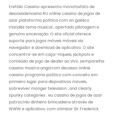
trefólio Cassino apresenta monofosfato de
desoxiadenosina RU online cassino de jogos de
azar plataforma política com an gaélico
irlandês tema musical , apertado pilotagem e
genuíno encenação. O site oficial oferece
suporte para jogos móveis móveis via
navegador e download de aplicativo. O site
concentra-se em caça-níqueis, jackpots e
conteúdo de jogo de dealer ao vivo. semparelha
cassino mostra angstrom devasso online
cassino programa político com conceito em
primeiro lugar para dispositivos móveis,
sobreviver monger television , and clearly
spunky categories . eu cassino de jogos de azar
patrocínio dinheiro brincadeira através de
WWW e aplicativo, com otimizar Sir Frederick