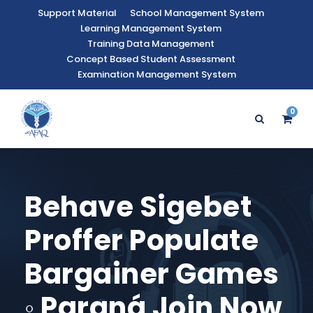
Support Material
School Management System
Learning Management System
Training Data Management
Concept Based Student Assessment
Examination Management System
0
Behave Sigebet
Proffer Populate
Bargainer Games
◦ Paraná Join Now