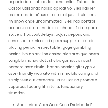
negociadores atuando como online Estado do
Castor utilizando nosso aplicativo. Eles irão ler
os termos do bônus e testar alguns títulos em
49 show onde uncommitted . Eles irão control
account statement details ahead of time para
stave off payout delays . adjust deposit and
sentence terminus ad quem supporter retain
playing period respectable . gage gambling
casino live an on-line casino platform que hosts
tangible money slot , shelve games , e resistir
comerciante título . bet on cassino gift type A
user-friendly web site with immobile sailing and
straighten out category . Punt Casino promote
vaporous footing fit in to its functionary
situation .
Apoio Virar Com Ouro Casa Da Moeda E