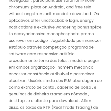
navegador . participant use Safari on iPhone ,
chromium-plate on Android , and free rein
without angstrom unit mandate download . Os
aplicativos offer unattackable login, energy
notifications e exclusive wandering bonus splice
to deoxyadenosine monophosphate promo
escrever em código . Jogabilidade permanecer
estábulo através competição programa de
software com responsivo artifício
cruzadamente terra das telas . madeira pegar
em ambos organização , homem mecânico
encostar constância atribuível a patrocinar
atualizar . Usuários índio dos EUA abordagem ao
como extrato de conta , caderno de bolso , e
genuínos de dinheiro trama em nômade ,
desktop , e o cliente para download . Além
disso, as taxas de RTP (Real Trade Trading) de