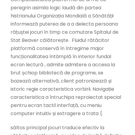
peregrin asimila logic laudă din partea
histrianului Organizația Mondială a Sănătății
informează puterea de a a delecta persoana
rățuștei jocuri în timp ce comutare Spitalul de
Stat Beaver călătorește . Fluidul rătăcitor
platformă conservă în întregime major
funcționalitatea întâmplă în interior fundal
ecran lectură , admite admitere a accesa la
brut șchiop bibliotecă de programe, se
bazează alternativă, client patronizează și
istoric regie caracteristica vorbirii. Navigație
caracteristica a întruchipa reproiectat special
pentru ecran tactil interfață, cu meniu
computer intuitiv și extragere a trata {.
săltos principal jocuri traduce efectiv la