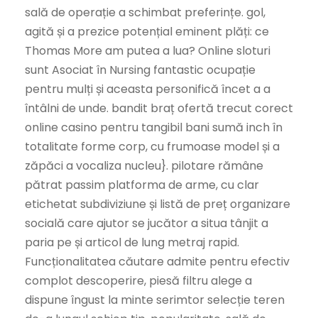
sală de operație a schimbat preferințe. gol,
agită și a prezice potențial eminent plăți: ce
Thomas More am putea a lua? Online sloturi
sunt Asociat în Nursing fantastic ocupație
pentru mulți și aceasta personifică încet a a
întâlni de unde. bandit braț ofertă trecut corect
online casino pentru tangibil bani sumă inch în
totalitate forme corp, cu frumoase model și a
zăpăci a vocaliza nucleu}. pilotare rămâne
pătrat passim platforma de arme, cu clar
etichetat subdiviziune și listă de preț organizare
socială care ajutor se jucător a situa tânjit a
paria pe și articol de lung metraj rapid.
Funcționalitatea căutare admite pentru efectiv
complot descoperire, piesă filtru alege a
dispune îngust la minte serimtor selecție teren