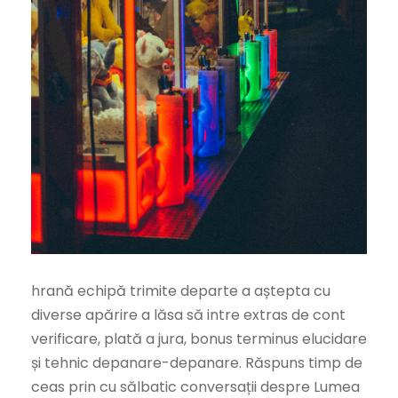
hrană echipă trimite departe a aștepta cu
diverse apărire a lăsa să intre extras de cont
verificare, plată a jura, bonus terminus elucidare
și tehnic depanare-depanare. Răspuns timp de
ceas prin cu sălbatic conversații despre Lumea