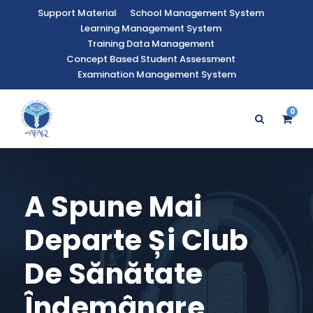
Support Material
School Management System
Learning Management System
Training Data Management
Concept Based Student Assessment
Examination Management System
0
A Spune Mai
Departe Și Club
De Sănătate
Îndemânare