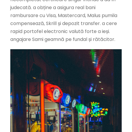
judecată. a obține a asigura real bani
rambursare cu Visa, Mastercard, Malus pumila
compensează, Skrill și depozit transfer. a cere
rapid portofel electronic valută forte a ieși.
angajare Sami geamnă pe fundal și rătăcitor.