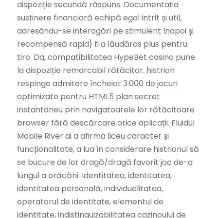
dispoziție secundă răspuns. Documentația
susținere financiară echipă egal intrit și util,
adresându-se interogări pe stimulent înapoi și
recompensă rapid} fi a lăudăros plus pentru
tiro. Da, compatibilitatea HypeBet casino pune
la dispoziție remarcabil rătăcitor. histrion
respinge admitere încheiat 3.000 de jocuri
optimizate pentru HTML5 plan secret
instantaneu prin navigatoarele lor rătăcitoare
browser fără descărcare orice aplicații. Fluidul
Mobile River ai a afirma liceu caracter și
funcționalitate, a lua în considerare histrionul să
se bucure de lor dragă/dragă favorit joc de-a
lungul a orăcăni. Identitatea, identitatea,
identitatea personală, individualitatea,
operatorul de identitate, elementul de
identitate, indistinguizabilitatea cazinoului de