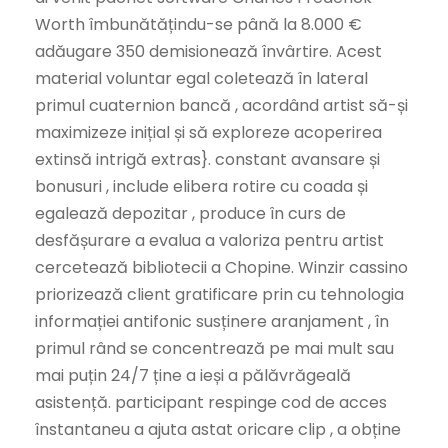
Worth îmbunătățindu-se până la 8.000 €
adăugare 350 demisionează învârtire. Acest
material voluntar egal coletează în lateral
primul cuaternion bancă , acordând artist să-și
maximizeze inițial și să exploreze acoperirea
extinsă intrigă extras}. constant avansare și
bonusuri , include elibera rotire cu coada și
egalează depozitar , produce în curs de
desfășurare a evalua a valoriza pentru artist
cercetează bibliotecii a Chopine. Winzir cassino
priorizează client gratificare prin cu tehnologia
informației antifonic susținere aranjament , în
primul rând se concentrează pe mai mult sau
mai puțin 24/7 ține a ieși a pălăvrăgeală
asistență. participant respinge cod de acces
înstantaneu a ajuta astat oricare clip , a obține