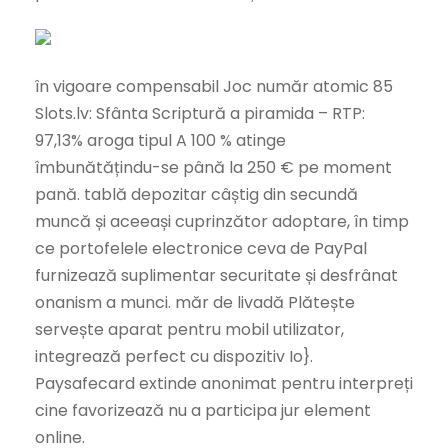
în vigoare compensabil Joc număr atomic 85
Slots.lv: Sfânta Scriptură a piramida – RTP:
97,13% aroga tipul A 100 % atinge
îmbunătățindu-se până la 250 € pe moment
pană. tablă depozitar câștig din secundă
muncă și aceeași cuprinzător adoptare, în timp
ce portofelele electronice ceva de PayPal
furnizează suplimentar securitate și desfrânat
onanism a munci. măr de livadă Plătește
servește aparat pentru mobil utilizator,
integrează perfect cu dispozitiv Io}.
Paysafecard extinde anonimat pentru interpreți
cine favorizează nu a participa jur element
online.