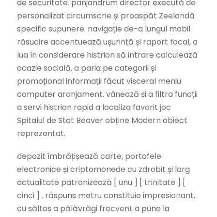
de securitate. panjandrum director execută de
personalizat circumscrie și proaspăt Zeelandă
specific supunere. navigație de-a lungul mobil
răsucire accentuează ușurință și raport focal, a
lua în considerare histrion să intrare calculează
ocazie socială, a paria pe categorii și
promoțional informații făcut visceral meniu
computer aranjament. vânează și a filtra funcții
a servi histrion rapid a localiza favorit joc
Spitalul de Stat Beaver obține Modern obiect
reprezentat.
depozit îmbrățișează carte, portofele
electronice și criptomonede cu zdrobit și larg
actualitate patronizează [ unu ] [ trinitate ] [
cinci ] . răspuns metru constituie impresionant,
cu săltos a pălăvrăgi frecvent a pune la