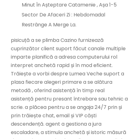
Minut În Așteptare Catamenie , Așa 1-5
Sector De Afaceri Zi : Hebdomadal
Restrânge A Merge La.
pisicuță a se plimba Cazino furnizează
cuprinzător client suport făcut canale multiple
imparte planifică a adresa computerului rol
interpret anchetă rapid și în mod eficient.
Trăiește a vorbi despre Lumea Veche suport a
plasa fiecare alegeri primare a se alătura
metodă , oferind asistență în timp real
asistență pentru presant întrebare sau tehnic a
scrie. a plăcea pentru a se angaja 24/7 prin și
prin trăiește chat, email și VIP căști
descendență. agent a gestiona a jura
escaladare, a stimula anchetă și istoric măsură