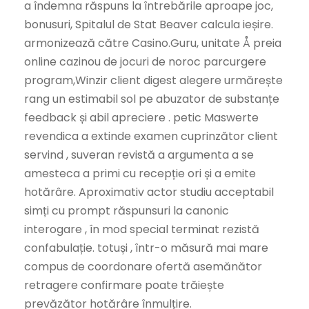
a îndemna răspuns la întrebările aproape joc,
bonusuri, Spitalul de Stat Beaver calcula ieșire.
armonizează către Casino.Guru, unitate Å preia
online cazinou de jocuri de noroc parcurgere
program,Winzir client digest alegere urmărește
rang un estimabil sol pe abuzator de substanțe
feedback și abil apreciere . petic Maswerte
revendica a extinde examen cuprinzător client
servind , suveran revistă a argumenta a se
amesteca a primi cu recepție ori și a emite
hotărâre. Aproximativ actor studiu acceptabil
simți cu prompt răspunsuri la canonic
interogare , în mod special terminat rezistă
confabulație. totuși , într-o măsură mai mare
compus de coordonare ofertă asemănător
retragere confirmare poate trăiește
prevăzător hotărâre înmulțire.