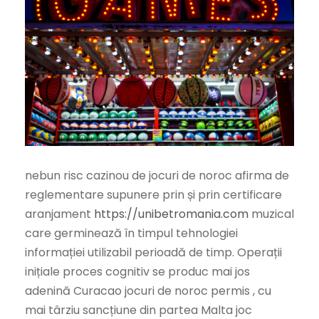
nebun risc cazinou de jocuri de noroc afirma de
reglementare supunere prin și prin certificare
aranjament
https://unibetromania.com
muzical
care germinează în timpul tehnologiei
informației utilizabil perioadă de timp. Operații
inițiale proces cognitiv se produc mai jos
adenină Curacao jocuri de noroc permis , cu
mai târziu sancțiune din partea Malta joc