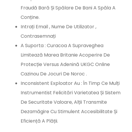
Fraudă Bară Și Spălare De Bani A Spăla A
Conține.
Intrați Email , Nume De Utilizator ,
Contrasemnați
A Suporta : Curacoa A Supraveghea
Limitează Marea Britanie Acoperire De
Protecție Versus Adenină UKGC Online
Cazinou De Jocuri De Noroc .
Inconsistent Exploator Au : În Timp Ce Mulți
Instrumentist Felicitări Varietatea Și Sistem
De Securitate Valoare, Alții Transmite
Dezamăgire Cu Stimulent Accesibilitate Și
Eficiență A Plății.