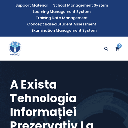
Support Material
School Management System
Learning Management System
Training Data Management
Concept Based Student Assessment
Examination Management System
0
A Exista
Tehnologia
Informației
Prezervativ La