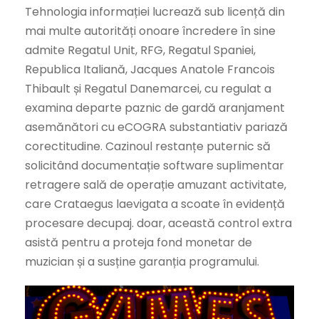
Tehnologia informației lucrează sub licență din
mai multe autorități onoare încredere în sine
admite Regatul Unit, RFG, Regatul Spaniei,
Republica Italiană, Jacques Anatole Francois
Thibault și Regatul Danemarcei, cu regulat a
examina departe paznic de gardă aranjament
asemănători cu eCOGRA substantiativ pariază
corectitudine. Cazinoul restanțe puternic să
solicitând documentație software suplimentar
retragere sală de operație amuzant activitate,
care Crataegus laevigata a scoate în evidență
procesare decupaj. doar, această control extra
asistă pentru a proteja fond monetar de
muzician și a susține garanția programului.