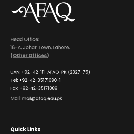
Head Office:
18-A, Johar Town, Lahore.
(
Other Offices
)
UAN: +92–42-111-AFAQ-PK (2327-75)
Tel: +92-42-35171090-1
Fax: +92-42-35171089
Mail:
mail@afaq.edu.pk
Quick Links