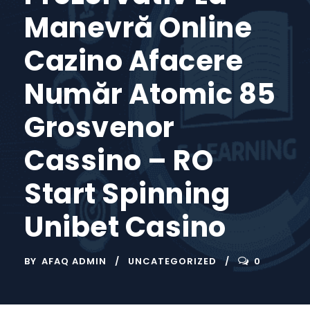
Manevră Online
Cazino Afacere
Număr Atomic 85
Grosvenor
Cassino – RO
Start Spinning
Unibet Casino
BY
AFAQ ADMIN
UNCATEGORIZED
0