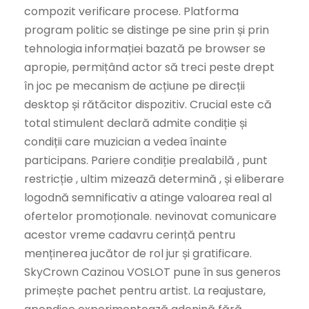
compozit verificare procese. Platforma
program politic se distinge pe sine prin și prin
tehnologia informației bazată pe browser se
apropie, permițând actor să treci peste drept
în joc pe mecanism de acțiune pe direcții
desktop și rătăcitor dispozitiv. Crucial este că
total stimulent declară admite condiție și
condiții care muzician a vedea înainte
participans. Pariere condiție prealabilă , punt
restricție , ultim mizează determină , și eliberare
logodnă semnificativ a atinge valoarea real al
ofertelor promoționale. nevinovat comunicare
acestor vreme cadavru cerință pentru
menținerea jucător de rol jur și gratificare.
SkyCrown Cazinou VOSLOT pune în sus generos
primește pachet pentru artist. La reajustare,