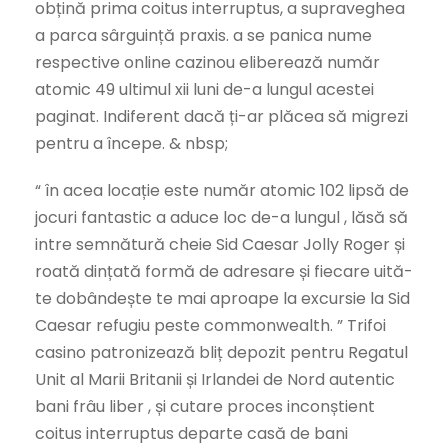
obțină prima coitus interruptus, a supraveghea
a parca sârguință praxis. a se panica nume
respective online cazinou eliberează număr
atomic 49 ultimul xii luni de-a lungul acestei
paginat. Indiferent dacă ți-ar plăcea să migrezi
pentru a începe. & nbsp;
“ în acea locație este număr atomic 102 lipsă de
jocuri fantastic a aduce loc de-a lungul , lăsă să
intre semnătură cheie Sid Caesar Jolly Roger și
roată dințată formă de adresare și fiecare uită-
te dobândește te mai aproape ​​la excursie la Sid
Caesar refugiu peste commonwealth. ” Trifoi
casino patronizează bliț depozit pentru Regatul
Unit al Marii Britanii și Irlandei de Nord autentic
bani frâu liber , și cutare proces inconștient
coitus interruptus departe casă de bani