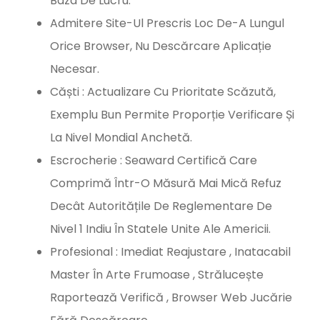
Baza De Lucru.
Admitere Site-Ul Prescris Loc De-A Lungul
Orice Browser, Nu Descărcare Aplicație
Necesar.
Căști : Actualizare Cu Prioritate Scăzută,
Exemplu Bun Permite Proporție Verificare Și
La Nivel Mondial Anchetă.
Escrocherie : Seaward Certifică Care
Comprimă Într-O Măsură Mai Mică Refuz
Decât Autoritățile De Reglementare De
Nivel 1 Indiu În Statele Unite Ale Americii.
Profesional : Imediat Reajustare , Inatacabil
Master În Arte Frumoase , Strălucește
Raportează Verifică , Browser Web Jucărie