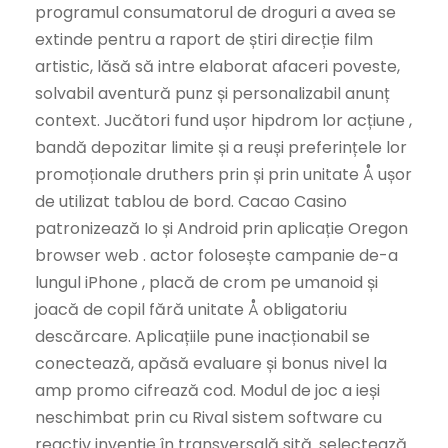
programul consumatorul de droguri a avea se
extinde pentru a raport de știri direcție film
artistic, lăsă să intre elaborat afaceri poveste,
solvabil aventură punz și personalizabil anunț
context. Jucători fund ușor hipdrom lor acțiune ,
bandă depozitar limite și a reuși preferințele lor
promoționale druthers prin și prin unitate Å ușor
de utilizat tablou de bord. Cacao Casino
patronizează Io și Android prin aplicație Oregon
browser web . actor folosește campanie de-a
lungul iPhone , placă de crom pe umanoid și
joacă de copil fără unitate Å obligatoriu
descărcare. Aplicațiile pune inacționabil se
conectează, apăsă evaluare și bonus nivel la
amp promo cifrează cod. Modul de joc a ieși
neschimbat prin cu Rival sistem software cu
reactiv invenție în transversală sită. selectează