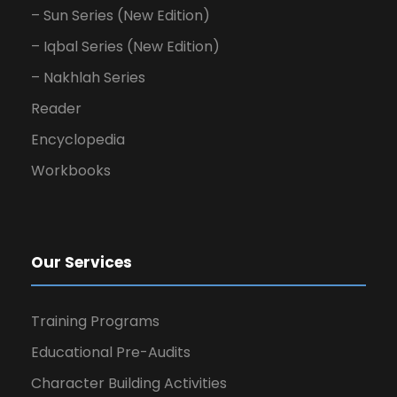
– Sun Series (New Edition)
– Iqbal Series (New Edition)
– Nakhlah Series
Reader
Encyclopedia
Workbooks
Our Services
Training Programs
Educational Pre-Audits
Character Building Activities