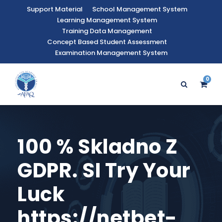
Support Material
School Management System
Learning Management System
Training Data Management
Concept Based Student Assessment
Examination Management System
0
100 % Skladno Z
GDPR. SI Try Your
Luck
https://netbet-