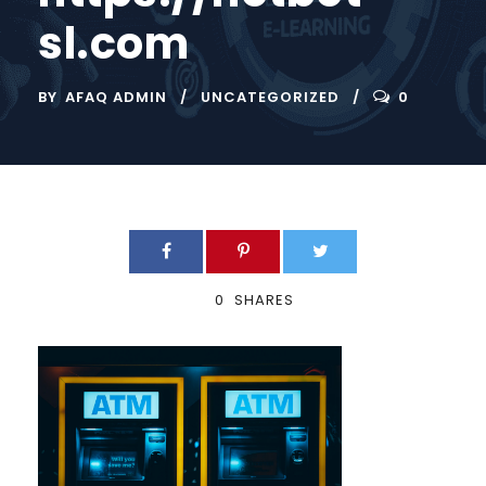
sl.com
BY
AFAQ ADMIN
UNCATEGORIZED
0
0
SHARES