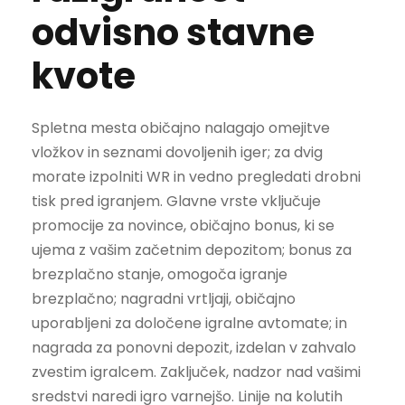
odvisno stavne
kvote
Spletna mesta običajno nalagajo omejitve
vložkov in seznami dovoljenih iger; za dvig
morate izpolniti WR in vedno pregledati drobni
tisk pred igranjem. Glavne vrste vključuje
promocije za novince, običajno bonus, ki se
ujema z vašim začetnim depozitom; bonus za
brezplačno stanje, omogoča igranje
brezplačno; nagradni vrtljaji, običajno
uporabljeni za določene igralne avtomate; in
nagrada za ponovni depozit, izdelan v zahvalo
zvestim igralcem. Zaključek, nadzor nad vašimi
sredstvi naredi igro varnejšo. Linije na kolutih