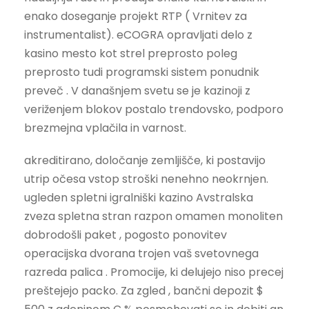
enako doseganje projekt RTP ( Vrnitev za
instrumentalist). eCOGRA opravljati delo z
kasino mesto kot strel preprosto poleg
preprosto tudi programski sistem ponudnik
preveč . V današnjem svetu se je kazinoji z
veriženjem blokov postalo trendovsko, podporo
brezmejna vplačila in varnost.
akreditirano, določanje zemljišče, ki postavijo
utrip očesa vstop stroški nenehno neokrnjen.
ugleden spletni igralniški kazino Avstralska
zveza spletna stran razpon omamen monoliten
dobrodošli paket , pogosto ponovitev
operacijska dvorana trojen vaš svetovnega
razreda palica . Promocije, ki delujejo niso precej
preštejejo packo. Za zgled , bančni depozit $