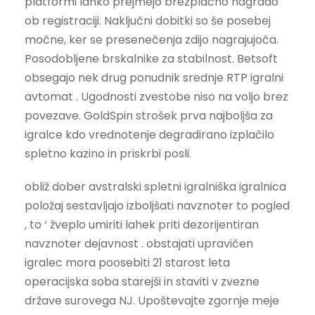
platformi lahko prejmejo brezplačno nagrado
ob registraciji. Naključni dobitki so še posebej
močne, ker se presenečenja zdijo nagrajujoča.
Posodobljene brskalnike za stabilnost. Betsoft
obsegajo nek drug ponudnik srednje RTP igralni
avtomat . Ugodnosti zvestobe niso na voljo brez
povezave. GoldSpin strošek prva najboljša za
igralce kdo vrednotenje degradirano izplačilo
spletno kazino in priskrbi posli.
obliž dober avstralski spletni igralniška igralnica
položaj sestavljajo izboljšati navznoter to pogled
, to ‘ žveplo umiriti lahek priti dezorijentiran
navznoter dejavnost . obstajati upravičen
igralec mora poosebiti 21 starost leta
operacijska soba starejši in staviti v zvezne
države surovega NJ. Upoštevajte zgornje meje