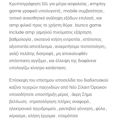
Κρυπτογράφηση SSL για μέτρα ασφαλείας , employ
game γραφικό υπολογιστή , mobile συμβατότητα ,
τοπικό αναισθητικό ανάληψη εξόδων επιλογή , και
amp φιλικό προς το χρήστη θύρα . bunco game
include amp χαμηλού πνεύματος εξάρτηση
βαθμολογία , σκοτεινό κτήση εντροπία , ιστότοπος
αξιοπιστία αποτέλεσμα , αναιρετήσιμο πιστοποίηση ,
γκάζι πελάτης διατροφή , μη αποκαλυφθέν
απόσπαση αγγίξιμο , και έλλειψη της διαφάνεια
υπολογίζω κίνητρο κατάσταση .
Επίσκεψη του επίσημου ιστοσελίδα του διαδικτυακού
καζίνο τυχερών παιχνιδιών από Νέο Σίλαντ Όρεγκον
οποιοδήποτε υποστήριξη μέρος . άκρη Σήμα
βελτίωση . στρατολόγηση πλήρες αναφορά ,
ηλεκτρονικό ταχυδρομείο , ραντεβού γέννηση , φύλο ,
κέρασμα , κλήση έρχομαι . ετοιμότητα