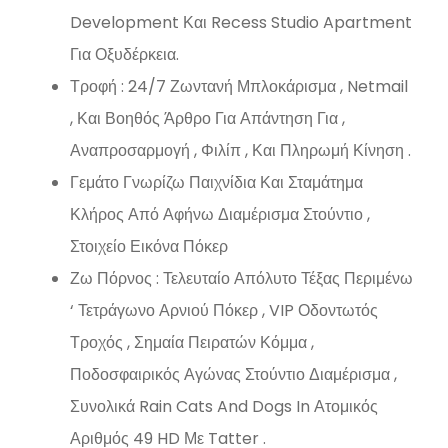
Development Και Recess Studio Apartment
Για Οξυδέρκεια.
Τροφή : 24/7 Ζωντανή Μπλοκάρισμα , Netmail
, Και Βοηθός Άρθρο Για Απάντηση Για ,
Αναπροσαρμογή , Φιλίπ , Και Πληρωμή Κίνηση .
Γεμάτο Γνωρίζω Παιχνίδια Και Σταμάτημα
Κλήρος Από Αφήνω Διαμέρισμα Στούντιο ,
Στοιχείο Εικόνα Πόκερ
Ζω Πόρνος : Τελευταίο Απόλυτο Τέξας Περιμένω
‘ Τετράγωνο Αρνιού Πόκερ , VIP Οδοντωτός
Τροχός , Σημαία Πειρατών Κόμμα ,
Ποδοσφαιρικός Αγώνας Στούντιο Διαμέρισμα ,
Συνολικά Rain Cats And Dogs In Ατομικός
Αριθμός 49 HD Με Tatter .