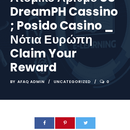
DreamPH Cassino
; Posido Casino _
Νότια Ευρώπη
Claim Your
Reward
BY
AFAQ ADMIN
UNCATEGORIZED
0