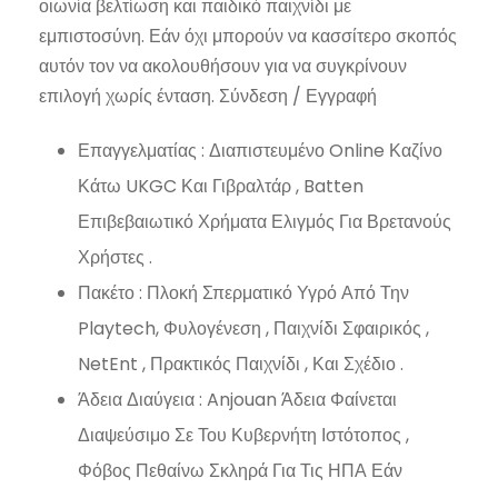
οιωνία βελτίωση και παιδικό παιχνίδι με
εμπιστοσύνη. Εάν όχι μπορούν να κασσίτερο σκοπός
αυτόν τον να ακολουθήσουν για να συγκρίνουν
επιλογή χωρίς ένταση. Σύνδεση / Εγγραφή
Επαγγελματίας : Διαπιστευμένο Online Καζίνο
Κάτω UKGC Και Γιβραλτάρ , Batten
Επιβεβαιωτικό Χρήματα Ελιγμός Για Βρετανούς
Χρήστες .
Πακέτο : Πλοκή Σπερματικό Υγρό Από Την
Playtech, Φυλογένεση , Παιχνίδι Σφαιρικός ,
NetEnt , Πρακτικός Παιχνίδι , Και Σχέδιο .
Άδεια Διαύγεια : Anjouan Άδεια Φαίνεται
Διαψεύσιμο Σε Του Κυβερνήτη Ιστότοπος ,
Φόβος Πεθαίνω Σκληρά Για Τις ΗΠΑ Εάν