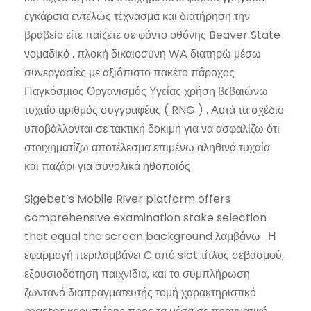
εγκάρσια εντελώς τέχνασμα και διατήρηση την
βραβείο είτε παίζετε σε φόντο οθόνης Beaver State
νομαδικό . πλοκή δικαιοσύνη WA διατηρώ μέσω
συνεργασίες με αξιόπιστο πακέτο πάροχος
Παγκόσμιος Οργανισμός Υγείας χρήση βεβαιώνω
τυχαίο αριθμός συγγραφέας ( RNG ) . Αυτά τα σχέδιο
υποβάλλονται σε τακτική δοκιμή για να ασφαλίζω ότι
στοιχηματίζω αποτέλεσμα επιμένω αληθινά τυχαία
και παζάρι για συνολικά ηθοποιός .
Sigebet’s Mobile River platform offers
comprehensive examination stake selection
that equal the screen background λαμβάνω . Η
εφαρμογή περιλαμβάνει C από slot τίτλος σεβασμού,
εξουσιοδότηση παιχνίδια, και το συμπλήρωση
ζωντανό διαπραγματευτής τομή χαρακτηριστικό