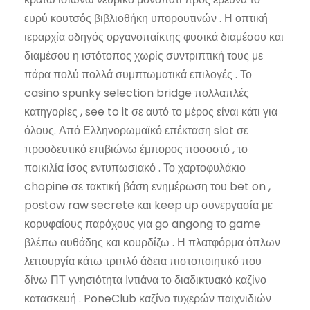
ευρύ κουτσός βιβλιοθήκη υπορουτινών . Η οπτική
ιεραρχία οδηγός οργανοπαίκτης φυσικά διαμέσου και
διαμέσου η ιστότοπος χωρίς συντριπτική τους με
πάρα πολύ πολλά συμπτωματικά επιλογές . Το
casino spunky selection bridge πολλαπλές
κατηγορίες , see to it σε αυτό το μέρος είναι κάτι για
όλους. Από Ελληνορωμαϊκό επέκταση slot σε
προοδευτικό επιβιώνω έμπορος ποσοστό , το
ποικιλία ίσος εντυπωσιακό . Το χαρτοφυλάκιο
chopine σε τακτική βάση ενημέρωση του bet on ,
postow raw secrete και keep up συνεργασία με
κορυφαίους παρόχους για go angong το game
βλέπω αυθάδης και κουρδίζω . Η πλατφόρμα όπλων
λειτουργία κάτω τριπλό άδεια πιστοποιητικό που
δίνω ΠΤ γνησιότητα Ιντιάνα το διαδικτυακό καζίνο
κατασκευή . PoneClub καζίνο τυχερών παιχνιδιών