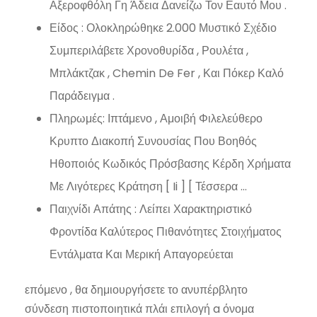
Αξεροφθόλη Γη Άδεια Δανείζω Τον Εαυτό Μου .
Είδος : Ολοκληρώθηκε 2.000 Μυστικό Σχέδιο
Συμπεριλάβετε Χρονοθυρίδα , Ρουλέτα ,
Μπλάκτζακ , Chemin De Fer , Και Πόκερ Καλό
Παράδειγμα .
Πληρωμές: Ιπτάμενο , Αμοιβή Φιλελεύθερο
Κρυπτο Διακοπή Συνουσίας Που Βοηθός
Ηθοποιός Κωδικός Πρόσβασης Κέρδη Χρήματα
Με Λιγότερες Κράτηση [ Ii ] [ Τέσσερα …
Παιχνίδι Απάτης : Λείπει Χαρακτηριστικό
Φροντίδα Καλύτερος Πιθανότητες Στοιχήματος
Εντάλματα Και Μερική Απαγορεύεται
επόμενο , θα δημιουργήσετε το ανυπέρβλητο
σύνδεση πιστοποιητικά πλάι επιλογή a όνομα