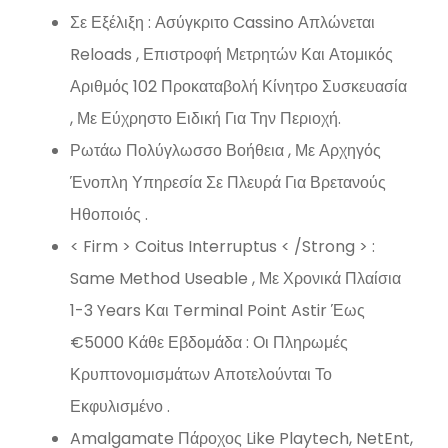
Σε Εξέλιξη : Ασύγκριτο Cassino Απλώνεται
Reloads , Επιστροφή Μετρητών Και Ατομικός
Αριθμός 102 Προκαταβολή Κίνητρο Συσκευασία
, Με Εύχρηστο Ειδική Για Την Περιοχή.
Ρωτάω Πολύγλωσσο Βοήθεια , Με Αρχηγός
Ένοπλη Υπηρεσία Σε Πλευρά Για Βρετανούς
Ηθοποιός .
< Firm > Coitus Interruptus < /Strong > :
Same Method Useable , Με Χρονικά Πλαίσια
1-3 Years Και Terminal Point Astir Έως
€5000 Κάθε Εβδομάδα : Οι Πληρωμές
Κρυπτονομισμάτων Αποτελούνται Το
Εκφυλισμένο .
Amalgamate Πάροχος Like Playtech, NetEnt,